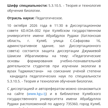
Шифр специальности:
5.3.10.5. - Теория и технология
обучения биологии.
Отрасль науки:
Педагогическое.
10 октября 2026 года в 11:30 в Диссертационном
совете 6D.KOA–002 при Кулябском государственном
университете имени Абуабдулох Рудаки (Хатлонская
область, г. Куляб, улица С.Сафарова 16,
админстративное здание, зал Диссертационного
совета) состоится защита диссертации Джумаевой
Шамсии Ибрагимовны на тему: «Педагогические
основы формирования учебно-познавательной
деятельности студентов при изучении экологии в
вузах Таджикистана» на соискание учёной степени
кандидата педагогических наук по специальности
5.3.10.5. - Теория и технология обучения биологии.
С диссертацией и авторефератом можно ознакомиться
на сайте (
www.kgu.tj
) и в библиотеке Кулябского
государственного университета имени Абуабдуллох
Рудаки расположенной по адресу 735360, город Куляб,