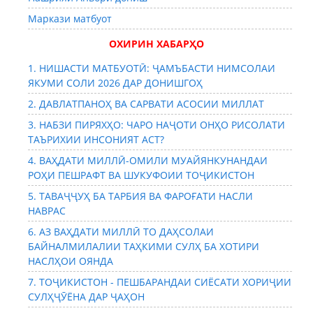
Маркази матбуот
ОХИРИН ХАБАРҲО
1. НИШАСТИ МАТБУОТӢ: ҶАМЪБАСТИ НИМСОЛАИ
ЯКУМИ СОЛИ 2026 ДАР ДОНИШГОҲ
2. ДАВЛАТПАНОҲ ВА САРВАТИ АСОСИИ МИЛЛАТ
3. НАБЗИ ПИРЯХҲО: ЧАРО НАҶОТИ ОНҲО РИСОЛАТИ
ТАЪРИХИИ ИНСОНИЯТ АСТ?
4. ВАҲДАТИ МИЛЛӢ-ОМИЛИ МУАЙЯНКУНАНДАИ
РОҲИ ПЕШРАФТ ВА ШУКУФОИИ ТОҶИКИСТОН
5. ТАВАҶҶУҲ БА ТАРБИЯ ВА ФАРОҒАТИ НАСЛИ
НАВРАС
6. АЗ ВАҲДАТИ МИЛЛӢ ТО ДАҲСОЛАИ
БАЙНАЛМИЛАЛИИ ТАҲКИМИ СУЛҲ БА ХОТИРИ
НАСЛҲОИ ОЯНДА
7. ТОҶИКИСТОН - ПЕШБАРАНДАИ СИЁСАТИ ХОРИҶИИ
СУЛҲҶӮЁНА ДАР ҶАҲОН