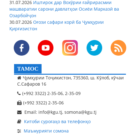
31.07.2026
Иштирок дар Вохӯрии ғайрирасмии
машваратии сарони давлатҳои Осиёи Марказӣ ва
Озарбойҷон
30.07.2026
Оғози сафари корӣ ба Ҷумҳурии
Қирғизистон
ТАМОС
Ҷумҳурии Тоҷикистон, 735360, ш. Кӯлоб, кӯчаи
С.Сафаров 16
(+992 3322) 2-35-06, 2-35-09
(+992 3322) 2-35-06
Email: info@kgu.tj, somona@kgu.tj
Китоби суроғаҳо ва телефонҳо
Маъмурияти сомона