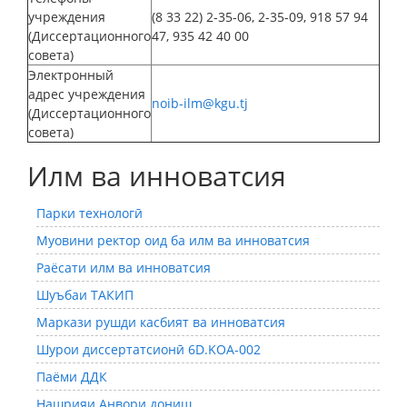
учреждения
(8 33 22) 2-35-06, 2-35-09, 918 57 94
(Диссертационного
47, 935 42 40 00
совета)
Электронный
адрес учреждения
noib-ilm@kgu.tj
(Диссертационного
совета)
Илм ва инноватсия
Парки технологӣ
Муовини ректор оид ба илм ва инноватсия
Раёсати илм ва инноватсия
Шуъбаи ТАКИП
Маркази рушди касбият ва инноватсия
Шурои диссертатсионӣ 6D.KOA-002
Паёми ДДК
Нашрияи Анвори дониш