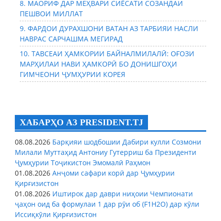
8. МАОРИФ ДАР МЕҲВАРИ СИЁСАТИ СОЗАНДАИ
ПЕШВОИ МИЛЛАТ
9. ФАРДОИ ДУРАХШОНИ ВАТАН АЗ ТАРБИЯИ НАСЛИ
НАВРАС САРЧАШМА МЕГИРАД
10. ТАВСЕАИ ҲАМКОРИИ БАЙНАЛМИЛАЛӢ: ОҒОЗИ
МАРҲИЛАИ НАВИ ҲАМКОРӢ БО ДОНИШГОҲИ
ГИМЧЕОНИ ҶУМҲУРИИ КОРЕЯ
ХАБАРҲО АЗ PRESIDENT.TJ
08.08.2026
Барқияи шодбошии Дабири кулли Созмони
Милали Муттаҳид Антониу Гутерриш ба Президенти
Ҷумҳурии Тоҷикистон Эмомалӣ Раҳмон
01.08.2026
Анҷоми сафари корӣ дар Ҷумҳурии
Қирғизистон
01.08.2026
Иштирок дар даври ниҳоии Чемпионати
ҷаҳон оид ба формулаи 1 дар рӯи об (F1H2O) дар кӯли
Иссиқкӯли Қирғизистон