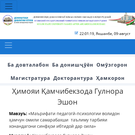
22:01:20
,
Якшанбе, 09-август
Ба довталабон
Ба донишҷӯён
Омӯзгорон
Магистратура
Докторантура
Ҳамкорон
Ҳимояи Қамчибекзода Гулнора
Эшон
Мавзуъ:
«Маърифати педагогӣ-психологии волидон
ҳамчун омили самарабахши таълиму тарбияи
хонандагони синфҳои ибтидоӣ дар оила»