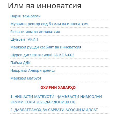
Илм ва инноватсия
Парки технологӣ
Муовини ректор оид ба илм ва инноватсия
Раёсати илм ва инноватсия
Шуъбаи ТАКИП
Маркази рушди касбият ва инноватсия
Шурои диссертатсионӣ 6D.KOA-002
Паёми ДДК
Нашрияи Анвори дониш
Маркази матбуот
ОХИРИН ХАБАРҲО
1. НИШАСТИ МАТБУОТӢ: ҶАМЪБАСТИ НИМСОЛАИ
ЯКУМИ СОЛИ 2026 ДАР ДОНИШГОҲ
2. ДАВЛАТПАНОҲ ВА САРВАТИ АСОСИИ МИЛЛАТ