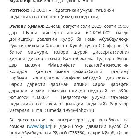
Муаллиф:
Қамчибекзода Гулнора Эшон
Ихтисос:
13.00.01 – Педагогикаи умумӣ, таърихи
педагогика ва таҳсилот (илмҳои педагогӣ)
Эълони ҳимоя:
23-юми августи соли 2025, соати 09:00
дар Шурои диссертатсионии 6D.KOA-002 назди
Донишгоҳи давлатии Кӯлоб ба номи Абуабдуллоҳи
Рӯдакӣ (вилояти Хатлон, ш. Кӯлоб, кӯчаи С.Сафаров 16,
бинои маъмурӣ, толори Шурои диссертатсионӣ)
ҳимояи диссертатсияи Қамчибекзода Гулнора Эшон
дар мавзуи «Маърифати педагогӣ-психологии
волидон ҳамчун омили самарабахши таълиму
тарбияи хонандагони синфҳои ибтидоӣ дар оила»
барои дарёфти дараҷаи илмии барои дарёфти
дараҷаи илмии номзади илмҳои педагогӣ аз рӯйи
ихтисоси 13.00.01 – Педагогикаи умумӣ, таърихи
педагогика ва таҳсилот (илмҳои педагогӣ) баргузор
мегардад. E-mail: umeda-1994@inbox.ru
Бо диссертатсия ва автореферат дар китобхона ва
сомона (
www.kgu.tj
)-и Донишгоҳи давлатии Кӯлоб ба
номи Абуабдуллоҳи Рӯдакӣ (735360, шаҳри Кӯлоб, кӯчаи