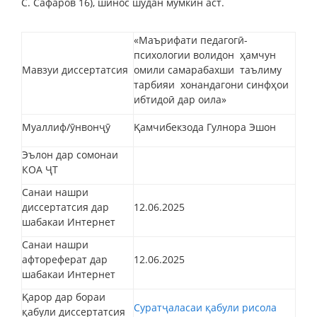
С. Сафаров 16), шинос шудан мумкин аст.
«Маърифати педагогӣ-
психологии волидон ҳамчун
Мавзуи диссертатсия
омили самарабахши таълиму
тарбияи хонандагони синфҳои
ибтидоӣ дар оила»
Муаллиф/ӯнвонҷӯ
Қамчибекзода Гулнора Эшон
Эълон дар сомонаи
КОА ҶТ
Санаи нашри
диссертатсия дар
12.06.2025
шабакаи Интернет
Санаи нашри
афтореферат дар
12.06.2025
шабакаи Интернет
Қарор дар бораи
Суратҷаласаи қабули рисола
қабули диссертатсия