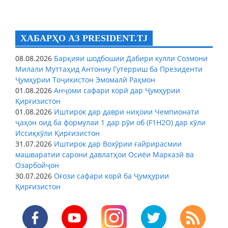
ХАБАРҲО АЗ PRESIDENT.TJ
08.08.2026
Барқияи шодбошии Дабири кулли Созмони
Милали Муттаҳид Антониу Гутерриш ба Президенти
Ҷумҳурии Тоҷикистон Эмомалӣ Раҳмон
01.08.2026
Анҷоми сафари корӣ дар Ҷумҳурии
Қирғизистон
01.08.2026
Иштирок дар даври ниҳоии Чемпионати
ҷаҳон оид ба формулаи 1 дар рӯи об (F1H2O) дар кӯли
Иссиқкӯли Қирғизистон
31.07.2026
Иштирок дар Вохӯрии ғайрирасмии
машваратии сарони давлатҳои Осиёи Марказӣ ва
Озарбойҷон
30.07.2026
Оғози сафари корӣ ба Ҷумҳурии
Қирғизистон