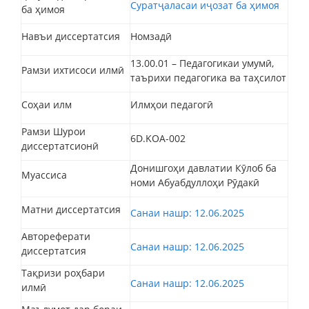
Суратҷаласаи иҷозат ба ҳимоя
ба ҳимоя
Навъи диссертатсия
Номзадӣ
13.00.01 – Педагогикаи умумӣ,
Рамзи ихтисоси илмӣ
таърихи педагогика ва таҳсилот
Соҳаи илм
Илмҳои педагогӣ
Рамзи Шурои
6D.KOA-002
диссертатсионӣ
Донишгоҳи давлатии Кӯлоб ба
Муассиса
номи Абуабдуллоҳи Рӯдакӣ
Матни диссертатсия
Санаи нашр: 12.06.2025
Автореферати
Санаи нашр: 12.06.2025
диссертатсия
Тақризи роҳбари
Санаи нашр: 12.06.2025
илмӣ