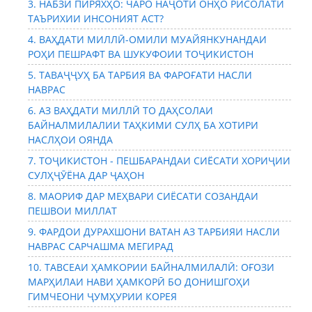
3. НАБЗИ ПИРЯХҲО: ЧАРО НАҶОТИ ОНҲО РИСОЛАТИ
ТАЪРИХИИ ИНСОНИЯТ АСТ?
4. ВАҲДАТИ МИЛЛӢ-ОМИЛИ МУАЙЯНКУНАНДАИ
РОҲИ ПЕШРАФТ ВА ШУКУФОИИ ТОҶИКИСТОН
5. ТАВАҶҶУҲ БА ТАРБИЯ ВА ФАРОҒАТИ НАСЛИ
НАВРАС
6. АЗ ВАҲДАТИ МИЛЛӢ ТО ДАҲСОЛАИ
БАЙНАЛМИЛАЛИИ ТАҲКИМИ СУЛҲ БА ХОТИРИ
НАСЛҲОИ ОЯНДА
7. ТОҶИКИСТОН - ПЕШБАРАНДАИ СИЁСАТИ ХОРИҶИИ
СУЛҲҶӮЁНА ДАР ҶАҲОН
8. МАОРИФ ДАР МЕҲВАРИ СИЁСАТИ СОЗАНДАИ
ПЕШВОИ МИЛЛАТ
9. ФАРДОИ ДУРАХШОНИ ВАТАН АЗ ТАРБИЯИ НАСЛИ
НАВРАС САРЧАШМА МЕГИРАД
10. ТАВСЕАИ ҲАМКОРИИ БАЙНАЛМИЛАЛӢ: ОҒОЗИ
МАРҲИЛАИ НАВИ ҲАМКОРӢ БО ДОНИШГОҲИ
ГИМЧЕОНИ ҶУМҲУРИИ КОРЕЯ