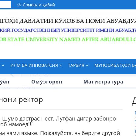
Сомонаи қаблӣ
М
ИЛМ ВА ИННОВАТСИЯ
ТАРБИЯ
МУНОСИБАТҲОИ 
ӯён
Омӯзгорон
Магистратура
нони ректор
 Шумо дастрас нест. Лутфан дигар забонро
об намоед!!!
ом вами языке. Пожалуйста, выберите другой