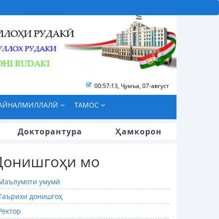
00:57:14
,
Ҷумъа, 07-август
БАЙНАЛМИЛЛАЛӢ
ТАМОС
Докторантура
Ҳамкорон
Донишгоҳи мо
Маълумоти умумӣ
Таърихи донишгоҳ
Ректор