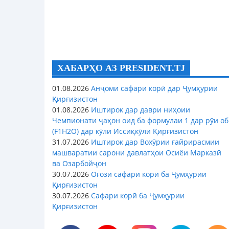
ХАБАРҲО АЗ PRESIDENT.TJ
01.08.2026
Анҷоми сафари корӣ дар Ҷумҳурии
Қирғизистон
01.08.2026
Иштирок дар даври ниҳоии
Чемпионати ҷаҳон оид ба формулаи 1 дар рӯи об
(F1H2O) дар кӯли Иссиқкӯли Қирғизистон
31.07.2026
Иштирок дар Вохӯрии ғайрирасмии
машваратии сарони давлатҳои Осиёи Марказӣ
ва Озарбойҷон
30.07.2026
Оғози сафари корӣ ба Ҷумҳурии
Қирғизистон
30.07.2026
Сафари корӣ ба Ҷумҳурии
Қирғизистон