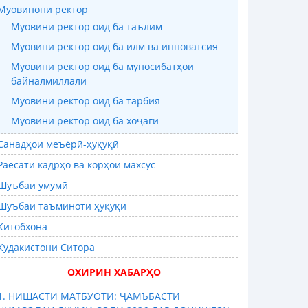
Муовинони ректор
Муовини ректор оид ба таълим
Муовини ректор оид ба илм ва инноватсия
Муовини ректор оид ба муносибатҳои
байналмиллалӣ
Муовини ректор оид ба тарбия
Муовини ректор оид ба хоҷагӣ
Санадҳои меъёрӣ-ҳуқуқӣ
Раёсати кадрҳо ва корҳои махсус
Шуъбаи умумӣ
Шуъбаи таъминоти ҳуқуқӣ
Китобхона
Кудакистони Ситора
ОХИРИН ХАБАРҲО
1. НИШАСТИ МАТБУОТӢ: ҶАМЪБАСТИ