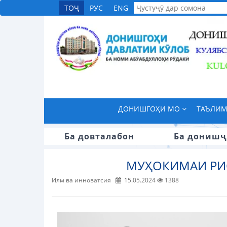
ТОҶ
РУС
ENG
ДОНИШГОҲИ МО
ТАЪЛИ
Ба довталабон
Ба донишҷ
МУҲОКИМАИ РИ
Илм ва инноватсия
15.05.2024
1388