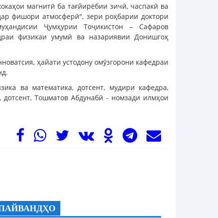
окаҳои магнитӣ ба тағйирёбии зичӣ, часпакӣ ва
 дар фишори атмосферӣ", зери роҳбарии доктори
муҳандисии Ҷумҳурии Тоҷикистон – Сафаров
едраи физикаи умумӣ ва назариявии Донишгоҳ
новатсия, ҳайати устодону омӯзгорони кафедраи
нд.
ика ва математика, дотсент, мудири кафедра,
, дотсент, Тошматов Абдунабӣ - номзади илмҳои
ПАЙВАНДҲО