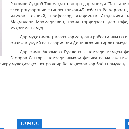
Раҳимов Суҳроб Тошмаҳматовичро дар мавзуи "Таъсири х
электрогузаронии этинленгликол-45 вобаста ба ҳарорат
илмҳои техникӣ, профессор, академики Академияи 
Маҳмадали Маҳмадиевич, таҳия гардидааст, дар каф
муҳокима намуд.
Дар муҳокимаи рисола кормандони раёсати илм ва ин
физикаи умумӣ ва назариявии Донишгоҳ иштирок намуда
Дар зимн Акрамова Рухшона - номзади илмҳои физ
Ғафоров Саттор - номзади илмҳои физика ва математика
 фикру мулоҳизаҳояшонро доир ба паҳлуҳои кор баён намуданд.
ТАМОС