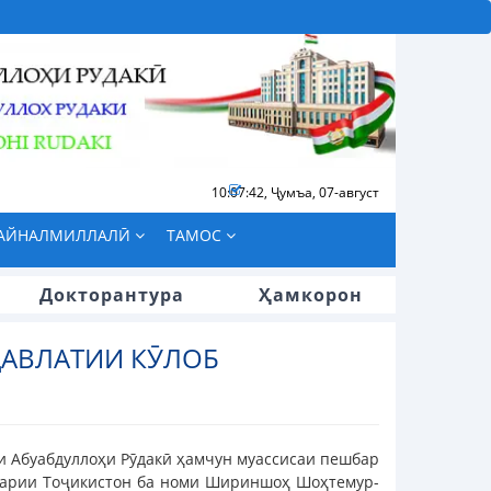
10:07:42
,
Ҷумъа, 07-август
БАЙНАЛМИЛЛАЛӢ
ТАМОС
Докторантура
Ҳамкорон
АВЛАТИИ КӮЛОБ
ми Абуабдуллоҳи Рӯдакӣ ҳамчун муассисаи пешбар
рарии Тоҷикистон ба номи Шириншоҳ Шоҳтемур-