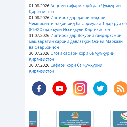
01.08.2026
Анҷоми сафари корӣ дар Ҷумҳурии
Қирғизистон
01.08.2026
Иштирок дар даври ниҳоии
Чемпионати ҷаҳон оид ба формулаи 1 дар рӯи об
(F1H2O) дар кӯли Иссиқкӯли Қирғизистон
31.07.2026
Иштирок дар Вохӯрии ғайрирасмии
машваратии сарони давлатҳои Осиёи Марказӣ
ва Озарбойҷон
30.07.2026
Оғози сафари корӣ ба Ҷумҳурии
Қирғизистон
30.07.2026
Сафари корӣ ба Ҷумҳурии
Қирғизистон