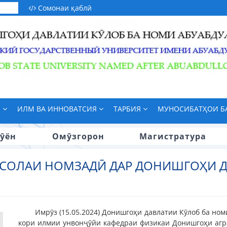
Сомонаи қаблӣ
М
ИЛМ ВА ИННОВАТСИЯ
ТАРБИЯ
МУНОСИБАТҲОИ 
ӯён
Омӯзгорон
Магистратура
СОЛАИ НОМЗАДӢ ДАР ДОНИШГОҲИ Д
Имрӯз (15.05.2024) Донишгоҳи давлатии Кӯлоб ба но
кори илмии унвонҷӯйи кафедраи физикаи Донишгоҳи аг