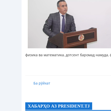
физика ва математика, дотсент баромад намуда,
Ба рӯйхат
ХАБАРҲО АЗ PRESIDENT.TJ