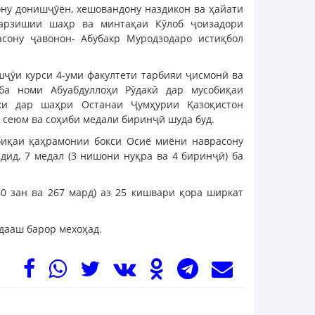
ону донишҷӯён, хешовандону наздикон ва ҳайати
варзишии шаҳр ва минтақаи Кӯлоб ҷоизадори
сону ҷавонон- Абубакр Муродзодаро истиқбол
шҷӯи курси 4-уми факултети тарбияи ҷисмонӣ ва
ба номи Абуабдуллоҳи Рӯдакӣ дар мусобиқаи
ки дар шаҳри Останаи Ҷумҳурии Қазоқистон
йи сеюм ва соҳиби медали биринҷӣ шуда буд.
биқаи қаҳрамонии бокси Осиё миёни наврасону
дид, 7 медал (3 нишони нуқра ва 4 биринҷӣ) ба
30 зан ва 267 мард) аз 25 кишвари қора ширкат
дааш барор мехоҳад.