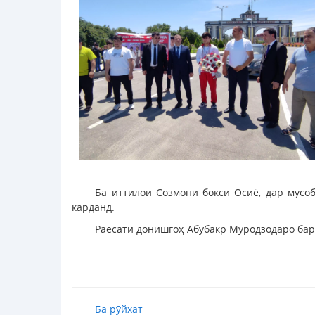
Ба иттилои Созмони бокси Осиё, дар мусо
карданд.
Раёсати донишгоҳ Абубакр Муродзодаро бар
Ба рӯйхат