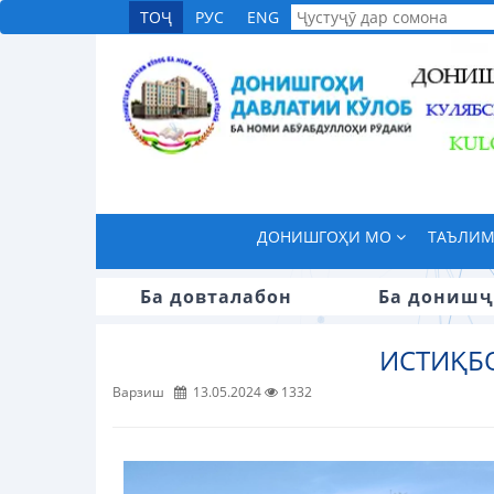
ТОҶ
РУС
ENG
ДОНИШГОҲИ МО
ТАЪЛИ
Ба довталабон
Ба донишҷ
ИСТИҚБ
Варзиш
13.05.2024
1332