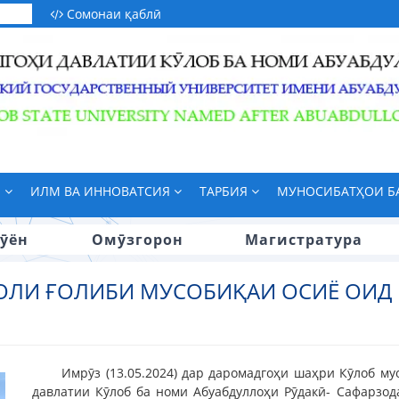
Сомонаи қаблӣ
М
ИЛМ ВА ИННОВАТСИЯ
ТАРБИЯ
МУНОСИБАТҲОИ 
ӯён
Омӯзгорон
Магистратура
ОЛИ ҒОЛИБИ МУСОБИҚАИ ОСИЁ ОИД Б
Имрӯз (13.05.2024) дар даромадгоҳи шаҳри Кӯлоб м
давлатии Кӯлоб ба номи Абуабдуллоҳи Рӯдакӣ- Сафарзод