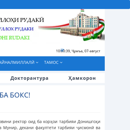
10:00:40
,
Ҷумъа, 07-август
БАЙНАЛМИЛЛАЛӢ
ТАМОС
Докторантура
Ҳамкорон
А БОКС!
уовини ректор оид ба корҳои тарбияи Донишгоҳи
а Мунир, декани факултети тарбияи ҷисмонӣ ва