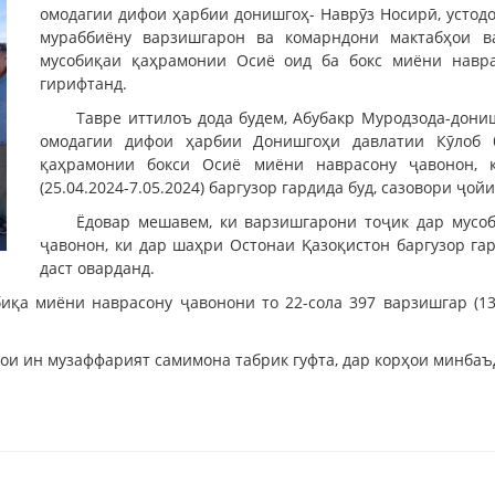
омодагии дифои ҳарбии донишгоҳ- Наврӯз Носирӣ, устод
мураббиёну варзишгарон ва комарндони мактабҳои 
мусобиқаи қаҳрамонии Осиё оид ба бокс миёни навра
гирифтанд.
Тавре иттилоъ дода будем, Абубакр Муродзода-дони
омодагии дифои ҳарбии Донишгоҳи давлатии Кӯлоб 
қаҳрамонии бокси Осиё миёни наврасону ҷавонон, 
(25.04.2024-7.05.2024) баргузор гардида буд, сазовори ҷо
Ёдовар мешавем, ки варзишгарони тоҷик дар мусо
ҷавонон, ки дар шаҳри Остонаи Қазоқистон баргузор гар
даст оварданд.
биқа миёни наврасону ҷавонони то 22-сола 397 варзишгар (1
ои ин музаффарият самимона табрик гуфта, дар корҳои минбаъ