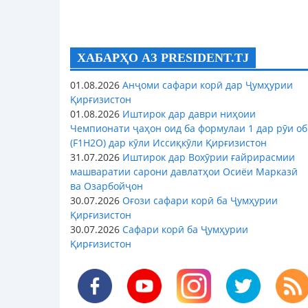
ХАБАРҲО АЗ PRESIDENT.TJ
01.08.2026
Анҷоми сафари корӣ дар Ҷумҳурии
Қирғизистон
01.08.2026
Иштирок дар даври ниҳоии
Чемпионати ҷаҳон оид ба формулаи 1 дар рӯи об
(F1H2O) дар кӯли Иссиқкӯли Қирғизистон
31.07.2026
Иштирок дар Вохӯрии ғайрирасмии
машваратии сарони давлатҳои Осиёи Марказӣ
ва Озарбойҷон
30.07.2026
Оғози сафари корӣ ба Ҷумҳурии
Қирғизистон
30.07.2026
Сафари корӣ ба Ҷумҳурии
Қирғизистон