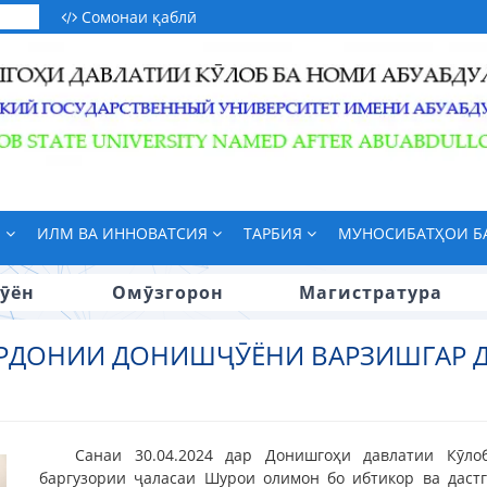
Сомонаи қаблӣ
М
ИЛМ ВА ИННОВАТСИЯ
ТАРБИЯ
МУНОСИБАТҲОИ 
ӯён
Омӯзгорон
Магистратура
РДОНИИ ДОНИШҶӮЁНИ ВАРЗИШГАР 
Санаи 30.04.2024 дар Донишгоҳи давлатии Кӯл
баргузории ҷаласаи Шурои олимон бо ибтикор ва даст