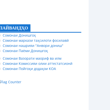
ПАЙВАНДҲО
Сомонаи Донишгоҳ
Сомонаи маркази таҳсилоти фосилавӣ
Сомонаи нашрияи "Анвори дониш"
Сомонаи Паёми Донишгоҳ
Сомонаи Вазорати маориф ва илм
Сомонаи Комиссияи олии аттестатсионӣ
Сомонаи Пойгоҳи додаҳои КОА