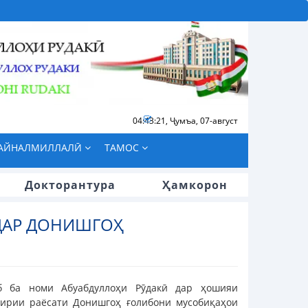
04:43:21
,
Ҷумъа, 07-август
БАЙНАЛМИЛЛАЛӢ
ТАМОС
Докторантура
Ҳамкорон
ДАР ДОНИШГОҲ
об ба номи Абуабдуллоҳи Рӯдакӣ дар ҳошияи
гирии раёсати Донишгоҳ ғолибони мусобиқаҳои