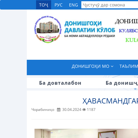
ТОҶ
РУС
ENG
ДОНИШГОҲИ МО
ТАЪЛИ
Ба довталабон
Ба донишҷ
ҲАВАСМАНДГА
Чорабиниҳо
30.04.2024
1187