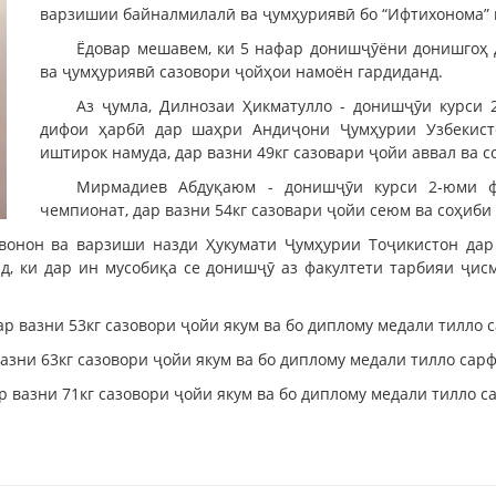
варзишии байналмилалӣ ва ҷумҳуриявӣ бо “Ифтихонома” 
Ёдовар мешавем, ки 5 нафар донишҷӯёни донишгоҳ 
ва ҷумҳуриявӣ сазовори ҷойҳои намоён гардиданд.
Аз ҷумла, Дилнозаи Ҳикматулло - донишҷӯи курси 
дифои ҳарбӣ дар шаҳри Андиҷони Ҷумҳурии Узбекис
иштирок намуда, дар вазни 49кг сазовари ҷойи аввал ва с
Мирмадиев Абдуқаюм - донишҷӯи курси 2-юми ф
чемпионат, дар вазни 54кг сазовари ҷойи сеюм ва соҳиби
вонон ва варзиши назди Ҳукумати Ҷумҳурии Тоҷикистон да
д, ки дар ин мусобиқа се донишҷӯ аз факултети тарбияи ҷи
р вазни 53кг сазовори ҷойи якум ва бо диплому медали тилло 
зни 63кг сазовори ҷойи якум ва бо диплому медали тилло сар
р вазни 71кг сазовори ҷойи якум ва бо диплому медали тилло с