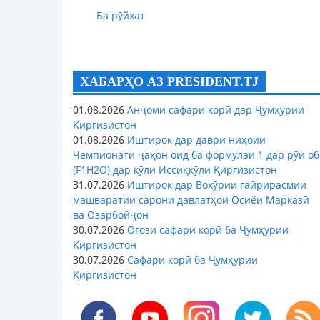
Ба рӯйхат
ХАБАРҲО АЗ PRESIDENT.TJ
01.08.2026
Анҷоми сафари корӣ дар Ҷумҳурии
Қирғизистон
01.08.2026
Иштирок дар даври ниҳоии
Чемпионати ҷаҳон оид ба формулаи 1 дар рӯи об
(F1H2O) дар кӯли Иссиқкӯли Қирғизистон
31.07.2026
Иштирок дар Вохӯрии ғайрирасмии
машваратии сарони давлатҳои Осиёи Марказӣ
ва Озарбойҷон
30.07.2026
Оғози сафари корӣ ба Ҷумҳурии
Қирғизистон
30.07.2026
Сафари корӣ ба Ҷумҳурии
Қирғизистон