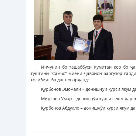
Инчунин бо ташаббуси Кумитаи кор бо ҷа
гуштини “Самбо” миёни ҷавонон баргузор гарди
ғолибият ба даст оварданд:
Қурбонов Эмомалӣ – донишҷӯи курси якум да
Мирзоев Умар – донишҷӯи курси сеюм дар ва
Қурбонов Абдулло – донишҷӯи курси якум да