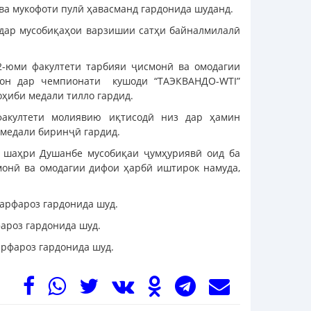
ва мукофоти пулӣ ҳавасманд гардонида шуданд.
дар мусобиқаҳои варзишии сатҳи байналмилалӣ
2-юми факултети тарбияи ҷисмонӣ ва омодагии
тон дар чемпионати кушоди “ТАЭКВАНДО-WTI”
оҳиби медали тилло гардид.
акултети молиявию иқтисодӣ низ дар ҳамин
 медали биринҷӣ гардид.
р шаҳри Душанбе мусобиқаи ҷумҳуриявӣ оид ба
смонӣ ва омодагии дифои ҳарбӣ иштирок намуда,
сарфароз гардонида шуд.
фароз гардонида шуд.
арфароз гардонида шуд.