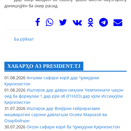
донишҷӯён ба охир расид.
Ба рӯйхат
ХАБАРҲО АЗ PRESIDENT.TJ
01.08.2026
Анҷоми сафари корӣ дар Ҷумҳурии
Қирғизистон
01.08.2026
Иштирок дар даври ниҳоии Чемпионати ҷаҳон
оид ба формулаи 1 дар рӯи об (F1H2O) дар кӯли Иссиқкӯли
Қирғизистон
31.07.2026
Иштирок дар Вохӯрии ғайрирасмии
машваратии сарони давлатҳои Осиёи Марказӣ ва
Озарбойҷон
30.07.2026
Оғози сафари корӣ ба Ҷумҳурии Қирғизистон