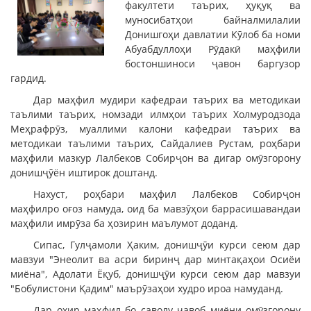
факултети таърих, ҳуқуқ ва
муносибатҳои байналмилалии
Донишгоҳи давлатии Кӯлоб ба номи
Абуабдуллоҳи Рӯдакӣ маҳфили
бостоншиноси ҷавон баргузор
гардид.
Дар маҳфил мудири кафедраи таърих ва методикаи
таълими таърих, номзади илмҳои таърих Холмуродзода
Меҳрафрӯз, муаллими калони кафедраи таърих ва
методикаи таълими таърих, Сайдалиев Рустам, роҳбари
маҳфили мазкур Лалбеков Собирҷон ва дигар омӯзгорону
донишҷӯён иштирок доштанд.
Нахуст, роҳбари маҳфил Лалбеков Собирҷон
маҳфилро оғоз намуда, оид ба мавзӯҳои баррасишавандаи
маҳфили имрӯза ба ҳозирин маълумот доданд.
Сипас, Гулҷамоли Ҳаким, донишҷӯи курси сеюм дар
мавзуи "Энеолит ва асри биринҷ дар минтақаҳои Осиёи
миёна", Адолати Ёқуб, донишҷӯи курси сеюм дар мавзуи
"Бобулистони Қадим" маърӯзаҳои худро ироа намуданд.
Дар охир маҳфил бо саволу ҷавоб миёни омӯзгорону