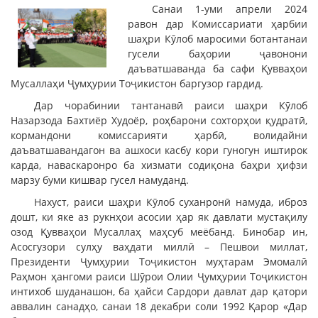
Санаи 1-уми апрели 2024
равон дар Комиссариати ҳарбии
шаҳри Кӯлоб маросими ботантанаи
гусели баҳории ҷавонони
даъватшаванда ба сафи Қувваҳои
Мусаллаҳи Ҷумҳурии Тоҷикистон баргузор гардид.
Дар чорабинии тантанавӣ раиси шаҳри Кӯлоб
Назарзода Бахтиёр Худоёр, роҳбарони сохторҳои қудратӣ,
кормандони комиссарияти ҳарбӣ, волидайни
даъватшавандагон ва ашхоси касбу кори гуногун иштирок
карда, наваскаронро ба хизмати содиқона баҳри ҳифзи
марзу буми кишвар гусел намуданд.
Нахуст, раиси шаҳри Кӯлоб суханронӣ намуда, иброз
дошт, ки яке аз рукнҳои асосии ҳар як давлати мустақилу
озод Қувваҳои Мусаллаҳ маҳсуб меёбанд. Бинобар ин,
Асосгузори сулҳу ваҳдати миллӣ – Пешвои миллат,
Президенти Ҷумҳурии Тоҷикистон муҳтарам Эмомалӣ
Раҳмон ҳангоми раиси Шӯрои Олии Ҷумҳурии Тоҷикистон
интихоб шуданашон, ба ҳайси Сардори давлат дар қатори
аввалин санадҳо, санаи 18 декабри соли 1992 Қарор «Дар