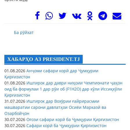
Ба рӯйхат
ХАБАРҲО АЗ PRESIDENT.TJ
01.08.2026
Анҷоми сафари корӣ дар Ҷумҳурии
Қирғизистон
01.08.2026
Иштирок дар даври ниҳоии Чемпионати ҷаҳон
оид ба формулаи 1 дар рӯи об (F1H2O) дар кӯли Иссиқкӯли
Қирғизистон
31.07.2026
Иштирок дар Вохӯрии ғайрирасмии
машваратии сарони давлатҳои Осиёи Марказӣ ва
Озарбойҷон
30.07.2026
Оғози сафари корӣ ба Ҷумҳурии Қирғизистон
30.07.2026
Сафари корӣ ба Ҷумҳурии Қирғизистон