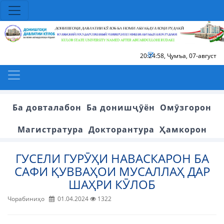
20:24:58
,
Ҷумъа, 07-август
Ба довталабон
Ба донишҷӯён
Омӯзгорон
Магистратура
Докторантура
Ҳамкорон
ГУСЕЛИ ГУРӮҲИ НАВАСКАРОН БА
САФИ ҚУВВАҲОИ МУСАЛЛАҲ ДАР
ШАҲРИ КӮЛОБ
Чорабиниҳо
01.04.2024
1322