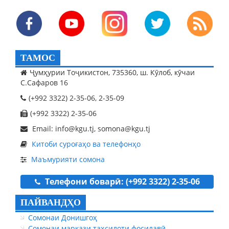
ТАМОС
Ҷумҳурии Тоҷикистон, 735360, ш. Кӯлоб, кӯчаи
С.Сафаров 16
(+992 3322) 2-35-06, 2-35-09
(+992 3322) 2-35-06
Email: info@kgu.tj, somona@kgu.tj
Китоби суроғаҳо ва телефонҳо
Маъмурияти сомона
Телефони боварӣ: (+992 3322) 2-35-06
ПАЙВАНДҲО
Сомонаи Донишгоҳ
Сомонаи маркази таҳсилоти фосилавӣ