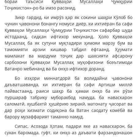
бораи таъсиси Қувваҳои Мусаллаҳи Ҷумҳурии
Тоҷикистон»-ро ба имзо расонид.
Зикр гардид, ки имрӯз ҳар як сокини шаҳри Кӯлоб бо
чунин ҷавонони бонангу номуси диёр, ки ихтиёран ба сафи
Қувваҳои Мусаллаҳи Ҷумҳурии Тоҷикистон сафарбар шуда
истодаанд, сидқан ифтихор мекунанд. Ҳоло Қувваҳои
Мусаллаҳ ба як сутуни муқтадири ҳимояи марзу бум ва
тамомияти арзии кишвар табдил ёфтаанд. Ҳуумати
мамлакат ва мардуми тоҷик дар шахсияти афсарону
сарбозони Қувваҳои Мусаллаҳ муҳофизони боэътимоди
Ватанро мебинанд ва ба онҳо ифтихор доранд.
Бо изҳори миннатдорӣ ба волидайни ҷавонони
даъватшаванда, ки ихтиёран ба сафи Артиши миллӣ
пайвастаанд, раиси шаҳр ба ҳамаи онҳо ба ин рӯзи
пуршараф табрику муборакбод намуда, ба наваскарон
саломатӣ, хушбахтӣ ҳушёрию зиракӣ, матонату ҷасорат ва
дар роҳи хизмати содиқона ба Ватан саодату комёбӣ ва
барору музаффарият таманно намуд.
Сипас, Асозода Ҳотам, падари яке аз наваскарон, ба
сухан баромада, гуфт, ки онҳо аз даъвати фарзандонашон