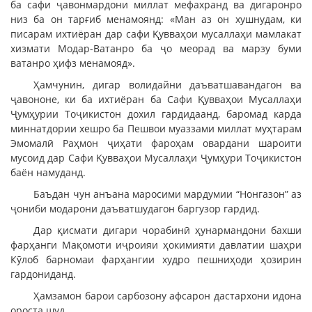
ба сафи ҷавонмардони миллат мефахранд ва дигаронро
низ ба он тарғиб менамоянд: «Ман аз он хушнудам, ки
писарам ихтиёран дар сафи Қувваҳои мусаллаҳи мамлакат
хизмати Модар-Ватанро ба ҷо меорад ва марзу буми
ватанро ҳифз менамояд».
Ҳамчунин, дигар волидайни даъватшавандагон ва
ҷавононе, ки ба ихтиёран ба Сафи Қувваҳои Мусаллаҳи
Ҷумҳурии Тоҷикистон дохил гардидаанд, баромад карда
миннатдории хешро ба Пешвои муаззами миллат муҳтарам
Эмомалӣ Раҳмон ҷиҳати фароҳам овардани шароити
мусоид дар Сафи Қувваҳои Мусаллаҳи Ҷумҳури Тоҷикистон
баён намуданд.
Баъдан чун анъана маросими мардумии “Нонгазон” аз
ҷониби модарони даъватшудагон баргузор гардид.
Дар қисмати дигари чорабинӣ ҳунармандони бахши
фарҳанги Мақомоти иҷроияи ҳокимияти давлатии шаҳри
Кӯлоб барномаи фарҳангии худро пешниҳоди ҳозирин
гардониданд.
Ҳамзамон барои сарбозону афсарон дастархони идона
ороста шуд.