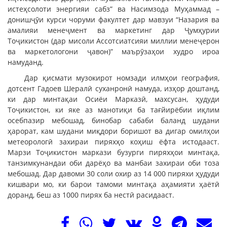
истеҳсолоти энергияи сабз” ва Насимзода Муҳаммад –
донишҷӯи курси чоруми факултет дар мавзуи “Назария ва
амалияи менеҷмент ва маркетинг дар Ҷумҳурии
Тоҷикистон (дар мисоли Ассотсиатсияи миллии менеҷерон
ва маркетологони ҷавон)” маърӯзаҳои худро ироа
намуданд.
Дар қисмати музокирот номзади илмҳои география,
дотсент Гадоев Шералӣ суханронӣ намуда, изҳор доштанд,
ки дар минтақаи Осиёи Марказӣ, махсусан, ҳудуди
Тоҷикистон, ки яке аз манотиқи ба тағйирёбии иқлим
осебпазир мебошад, бинобар сабаби баланд шудани
ҳарорат, кам шудани миқдори боришот ва дигар омилҳои
метеорологӣ захираи пиряхҳо коҳиш ёфта истодааст.
Марзи Тоҷикистон маркази бузурги пиряхҳои минтақа,
танзимкунандаи оби дарёҳо ва манбаи захираи оби тоза
мебошад. Дар давоми 30 соли охир аз 14 000 пиряхи ҳудуди
кишвари мо, ки барои тамоми минтақа аҳамияти ҳаётӣ
доранд, беш аз 1000 пирях ба нестӣ расидааст.