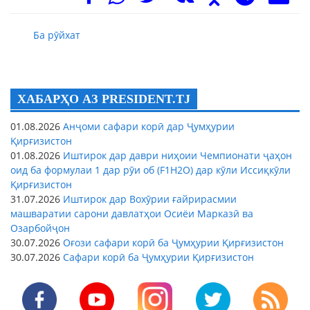
Ба рӯйхат
ХАБАРҲО АЗ PRESIDENT.TJ
01.08.2026
Анҷоми сафари корӣ дар Ҷумҳурии
Қирғизистон
01.08.2026
Иштирок дар даври ниҳоии Чемпионати ҷаҳон
оид ба формулаи 1 дар рӯи об (F1H2O) дар кӯли Иссиқкӯли
Қирғизистон
31.07.2026
Иштирок дар Вохӯрии ғайрирасмии
машваратии сарони давлатҳои Осиёи Марказӣ ва
Озарбойҷон
30.07.2026
Оғози сафари корӣ ба Ҷумҳурии Қирғизистон
30.07.2026
Сафари корӣ ба Ҷумҳурии Қирғизистон