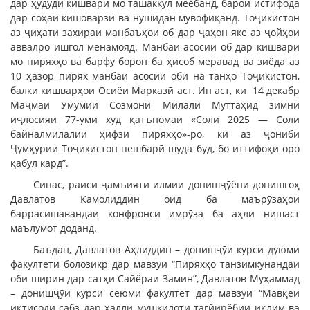
дар ҳудуди кишвари мо ташаккул меёбанд, барои истифода
дар соҳаи кишоварзӣ ва нӯшидан мувофиқанд. Тоҷикистон
аз ҷиҳати захираи манбаъҳои об дар ҷаҳон яке аз ҷойҳои
аввалро ишғол менамояд. Манбаи асосии об дар кишвари
мо пиряхҳо ва барфу борон ба ҳисоб меравад ва зиёда аз
10 ҳазор пирях манбаи асосии оби на танҳо Тоҷикистон,
балки кишварҳои Осиёи Марказӣ аст. Ин аст, ки 14 декабр
Маҷмаи Умумии Созмони Милали Муттаҳид зимни
иҷлосияи 77-уми худ қатъномаи «Соли 2025 — Соли
байналмилалии ҳифзи пиряхҳо»-ро, ки аз ҷониби
Ҷумҳурии Тоҷикистон пешбарӣ шуда буд, бо иттифоқи оро
қабул кард”.
Сипас, раиси ҷамъияти илмии донишҷӯёни донишгоҳ
Давлатов Камолиддин оид ба маърӯзаҳои
баррасишавандаи конфронси имрӯза ба аҳли нишаст
маълумот доданд.
Баъдан, Давлатов Аҳлиддин – донишҷӯи курси дуюми
факултети болозикр дар мавзуи “Пиряхҳо танзимкунандаи
оби ширин дар сатҳи Сайёраи Замин”, Давлатов Муҳаммад
– донишҷӯи курси сеюми факултет дар мавзуи “Мавқеи
иқтисоди сабз дар ҳалли мушкилоти тағйирёбии иқлим ва