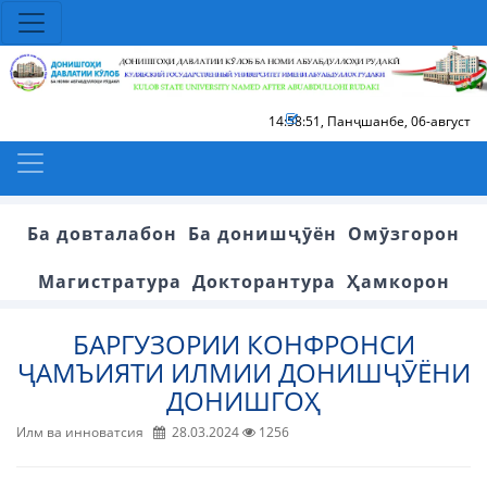
14:58:52
,
Панҷшанбе, 06-август
Ба довталабон
Ба донишҷӯён
Омӯзгорон
Магистратура
Докторантура
Ҳамкорон
БАРГУЗОРИИ КОНФРОНСИ
ҶАМЪИЯТИ ИЛМИИ ДОНИШҶӮЁНИ
ДОНИШГОҲ
Илм ва инноватсия
28.03.2024
1256