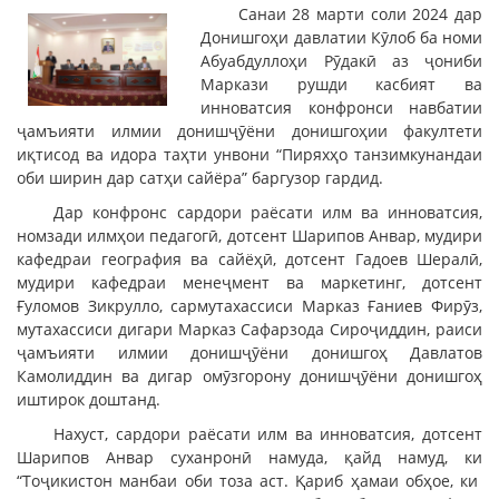
Санаи 28 марти соли 2024 дар
Донишгоҳи давлатии Кӯлоб ба номи
Абуабдуллоҳи Рӯдакӣ аз ҷониби
Маркази рушди касбият ва
инноватсия конфронси навбатии
ҷамъияти илмии донишҷӯёни донишгоҳии факултети
иқтисод ва идора таҳти унвони “Пиряхҳо танзимкунандаи
оби ширин дар сатҳи сайёра” баргузор гардид.
Дар конфронс сардори раёсати илм ва инноватсия,
номзади илмҳои педагогӣ, дотсент Шарипов Анвар, мудири
кафедраи география ва сайёҳӣ, дотсент Гадоев Шералӣ,
мудири кафедраи менеҷмент ва маркетинг, дотсент
Ғуломов Зикрулло, сармутахассиси Марказ Ғаниев Фирӯз,
мутахассиси дигари Марказ Сафарзода Сироҷиддин, раиси
ҷамъияти илмии донишҷӯёни донишгоҳ Давлатов
Камолиддин ва дигар омӯзгорону донишҷӯёни донишгоҳ
иштирок доштанд.
Нахуст, сардори раёсати илм ва инноватсия, дотсент
Шарипов Анвар суханронӣ намуда, қайд намуд, ки
“Тоҷикистон манбаи оби тоза аст. Қариб ҳамаи обҳое, ки