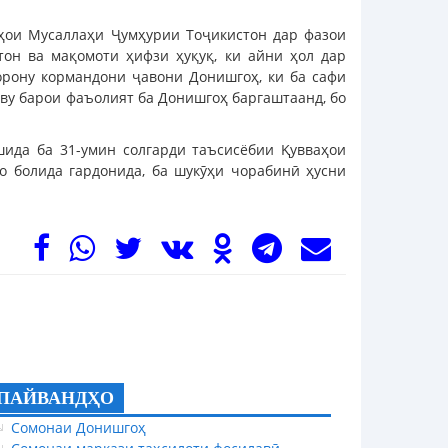
ҳои Мусаллаҳи Ҷумҳурии Тоҷикистон дар фазои
он ва мақомоти ҳифзи ҳуқуқ, ки айни ҳол дар
орону кормандони ҷавони Донишгоҳ, ки ба сафи
ву барои фаъолият ба Донишгоҳ баргаштаанд, бо
ида ба 31-умин солгарди таъсисёбии Қувваҳои
о болида гардонида, ба шукӯҳи чорабинӣ ҳусни
ПАЙВАНДҲО
Сомонаи Донишгоҳ