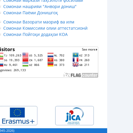
Сомонаи маркази таҳсилоти фосилавӣ
Сомонаи нашрияи "Анвори дониш"
Сомонаи Паёми Донишгоҳ
Сомонаи Вазорати маориф ва илм
Сомонаи Комиссияи олии аттестатсионӣ
Сомонаи Пойгоҳи додаҳои КОА
45-2026)