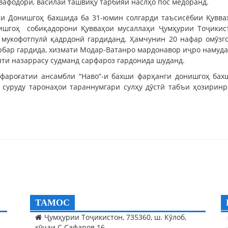
вафодорӣ, василаи ташвиқу тарбияи наслҳо пос медоранд.
и Донишгоҳ бахшида ба 31-юмин солгарди таъсисёбии Қувва
шгоҳ собиқадорони Қувваҳои мусаллаҳи Ҷумҳурии Тоҷикист
 мукофотпулӣ қадрдонӣ гардиданд. Ҳамчунин 20 нафар омӯзг
бар гардида, хизмати Модар-Ватанро мардонавор иҷро намуда
ти назаррасу судманд сарфароз гардонида шуданд.
фароғатии ансамбли “Наво”-и бахши фарҳанги донишгоҳ бахш
суруду таронаҳои тараннумгари сулҳу дӯстӣ табъи ҳозиринр
ТАМОС
Ҷумҳурии Тоҷикистон, 735360, ш. Кӯлоб,
кӯчаи С.Сафаров 16