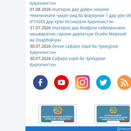
Қирғизистон
01.08.2026
Иштирок дар даври ниҳоии
Чемпионати ҷаҳон оид ба формулаи 1 дар рӯи об
(F1H2O) дар кӯли Иссиқкӯли Қирғизистон
31.07.2026
Иштирок дар Вохӯрии ғайрирасмии
машваратии сарони давлатҳои Осиёи Марказӣ
ва Озарбойҷон
30.07.2026
Оғози сафари корӣ ба Ҷумҳурии
Қирғизистон
30.07.2026
Сафари корӣ ба Ҷумҳурии
Қирғизистон
Донишго