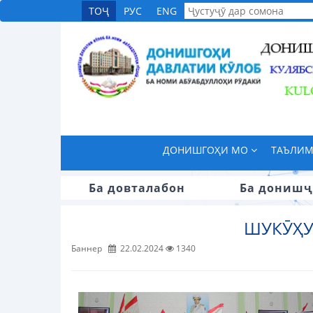
ТОҶ
РУС
ENG
ДОНИШГОҲИ МО
ТАЪЛИ
Ба довталабон
Ба донишҷ
ШУКӮҲУ
Баннер
22.02.2024
1340