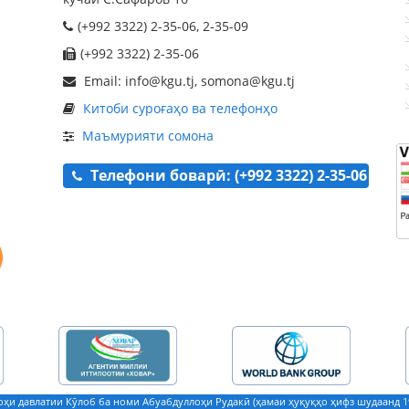
(+992 3322) 2-35-06, 2-35-09
(+992 3322) 2-35-06
Email: info@kgu.tj, somona@kgu.tj
Китоби суроғаҳо ва телефонҳо
Маъмурияти сомона
Телефони боварӣ: (+992 3322) 2-35-06
ҳи давлатии Кӯлоб ба номи Абуабдуллоҳи Рудакӣ (ҳамаи ҳуқуқҳо ҳифз шудаанд 19