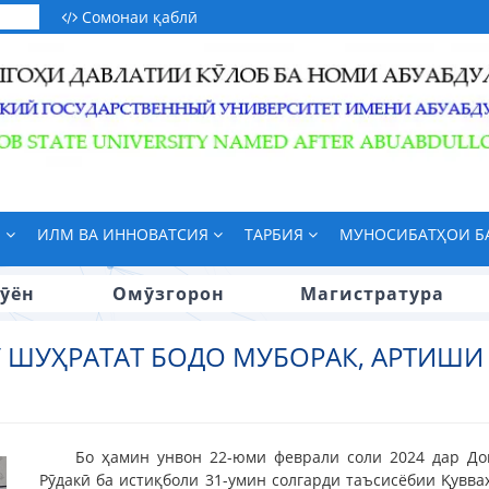
Сомонаи қаблӣ
М
ИЛМ ВА ИННОВАТСИЯ
ТАРБИЯ
МУНОСИБАТҲОИ 
ӯён
Омӯзгорон
Магистратура
 ШУҲРАТАТ БОДО МУБОРАК, АРТИШИ
Бо ҳамин унвон 22-юми феврали соли 2024 дар До
Рӯдакӣ ба истиқболи 31-умин солгарди таъсисёбии Қувв