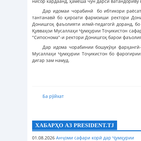
нисор кардаанд, ҳамеша чун дарси ватандориву 
Дар идомаи чорабинӣ бо ибтикори раёсат
тантанавӣ бо қироати фармоиши ректори Дони
Донишгоҳ фаъолияти илмӣ-педагогӣ доранд, бо
Қувваҳои Мусаллаҳи Ҷумҳурии Тоҷикистон сафар
"Сипоснома"-и ректори Донишгоҳ барои фаъолия
Дар идома чорабинии бошукӯҳи фарҳангӣ-
Мусаллаҳи Ҷумҳурии Тоҷикистон бо фарогирии 
дигар зам намуд.
Ба рӯйхат
ХАБАРҲО АЗ PRESIDENT.TJ
01.08.2026
Анҷоми сафари корӣ дар Ҷумҳурии