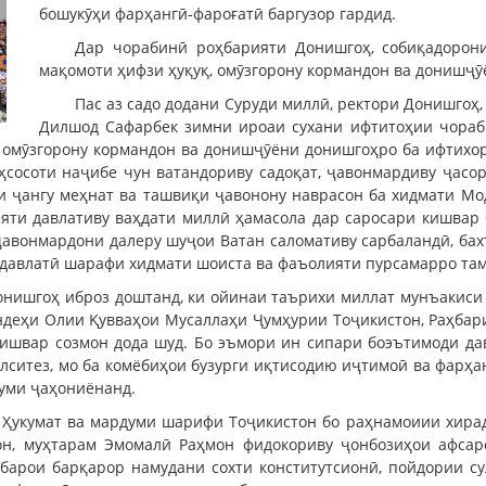
бошукӯҳи фарҳангӣ-фароғатӣ баргузор гардид.
Дар чорабинӣ роҳбарияти Донишгоҳ, собиқадорон
мақомоти ҳифзи ҳуқуқ, омӯзгорону кормандон ва донишҷ
Пас аз садо додани Суруди миллӣ, ректори Донишгоҳ
Дилшод Сафарбек зимни ироаи сухани ифтитоҳии чораб
, омӯзгорону кормандон ва донишҷӯёни донишгоҳро ба ифтихо
ҳсосоти наҷибе чун ватандориву садоқат, ҷавонмардиву ҷасо
 ҷангу меҳнат ва ташвиқи ҷавонону наврасон ба хидмати Мода
яти давлативу ваҳдати миллӣ ҳамасола дар саросари кишвар 
 ҷавонмардони далеру шуҷои Ватан саломативу сарбаландӣ, бах
 давлатӣ шарафи хидмати шоиста ва фаъолияти пурсамарро та
нишгоҳ иброз доштанд, ки ойинаи таърихи миллат мунъакиси 
ндеҳи Олии Қувваҳои Мусаллаҳи Ҷумҳурии Тоҷикистон, Раҳбар
ишвар созмон дода шуд. Бо эъмори ин сипари боэътимоди да
ситез, мо ба комёбиҳои бузурги иқтисодию иҷтимоӣ ва фарҳ
луми ҷаҳониёнанд.
у Ҳукумат ва мардуми шарифи Тоҷикистон бо раҳнамоиии хир
он, муҳтарам Эмомалӣ Раҳмон фидокориву ҷонбозиҳои афсар
барои барқарор намудани сохти конститутсионӣ, пойдории су