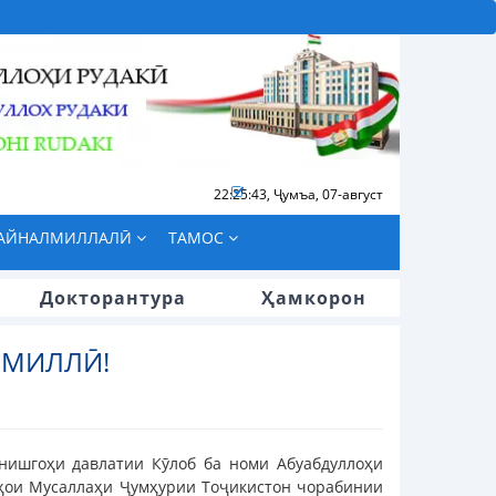
22:25:43
,
Ҷумъа, 07-август
БАЙНАЛМИЛЛАЛӢ
ТАМОС
Докторантура
Ҳамкорон
 МИЛЛӢ!
нишгоҳи давлатии Кӯлоб ба номи Абуабдуллоҳи
аҳои Мусаллаҳи Ҷумҳурии Тоҷикистон чорабинии