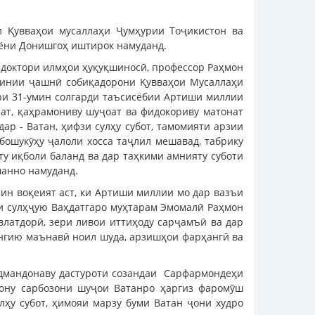
и Қувваҳои мусаллаҳи Ҷумҳурии Тоҷикистон ва
ӯёни Донишгоҳ иштирок намуданд.
, доктори илмҳои ҳуқуқшиносӣ, профессор Раҳмон
инии ҷашнӣ собиқадорони Қувваҳои Мусаллаҳи
ри 31-умин солгарди таъсисёбии Артиши миллии
рат, қаҳрамониву шуҷоат ва фидокориву матонат
р - Ватан, ҳифзи сулҳу субот, тамомияти арзии
бошукӯҳу ҷалоли хосса таҷлил мешавад, табрику
ту иқболи баланд ва дар таҳкими амнияту суботи
манно намуданд.
ин воқеият аст, ки Артиши миллии мо дар вазъи
и сулҳҷую Ваҳдатгаро муҳтарам Эмомалӣ Раҳмон
влатдорӣ, зери ливои иттиҳоду сарҷамъӣ ва дар
ангию маънавӣ ноил шуда, арзишҳои фарҳангӣ ва
адмандонаву дастуроти созандаи Сарфармондеҳи
ону сарбозони шуҷои Ватанро ҳаргиз фаромӯш
лҳу субот, ҳимояи марзу буми Ватан ҷони худро