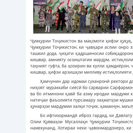
Ҷумҳурии Тоҷикистон ва мақомоти ҳифзи ҳуқуқ
Ҷумҳурии Тоҷикистон, ки ҷавҳари аслии онро э
ташкил дода, ҷиҳати қадршиносии собиқадорони
кишвар, амнияту осоиштагии мардум, истиқлоли
таҳният гуфта, ба ҳозирин ва кулли ҳамдиёрон,
кишвар, ҳифзи арзишҳои милливу истиқлолияти
Ҳамчунин дар идомаи суханронӣ ректори до
ниҳоят мураккаби сиёсӣ бо сарварии Сарфармо
ва бо итминони қавӣ ба азму иродаи мардуми к
натиҷаи фаъолияти пурсамару заҳматҳои мушкил
ҳунарҳои мардумии халқи тоҷик, ҳамакнун, маъ
Бо ифтихормандӣ иброз гардид, ки Давлат
Олии Қувваҳои Мусаллаҳи Ҷумҳурии Тоҷикист
намекунанд. Хотираи неки ҷавонмардонеро, ки 