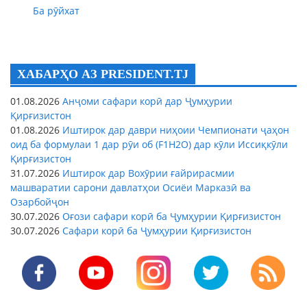
Ба рӯйхат
ХАБАРҲО АЗ PRESIDENT.TJ
01.08.2026
Анҷоми сафари корӣ дар Ҷумҳурии
Қирғизистон
01.08.2026
Иштирок дар даври ниҳоии Чемпионати ҷаҳон
оид ба формулаи 1 дар рӯи об (F1H2O) дар кӯли Иссиқкӯли
Қирғизистон
31.07.2026
Иштирок дар Вохӯрии ғайрирасмии
машваратии сарони давлатҳои Осиёи Марказӣ ва
Озарбойҷон
30.07.2026
Оғози сафари корӣ ба Ҷумҳурии Қирғизистон
30.07.2026
Сафари корӣ ба Ҷумҳурии Қирғизистон