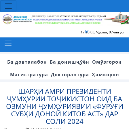
17:20:04
,
Ҷумъа, 07-август
Ба довталабон
Ба донишҷӯён
Омӯзгорон
Магистратура
Докторантура
Ҳамкорон
ШАРҲИ АМРИ ПРЕЗИДЕНТИ
ҶУМҲУРИИ ТОҶИКИСТОН ОИД БА
ОЗМУНИ ҶУМҲУРИЯВИИ «ФУРӮҒИ
СУБҲИ ДОНОӢ КИТОБ АСТ» ДАР
СОЛИ 2024