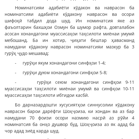
Номинатсияи адабиёти кӯдакон ва наврасон ба
номинатсияи адабиёти кӯдакону наврасон ва осори
шифоҳӣ табдил дода шуд. Ин номинатсия яке аз
фаъолтарин бахшҳои Озмун ба шумор рафта, довталабон
асосан хонандагони муассисаҳои таҳсилоти миёнаи умумӣ
мебошанд. Ба ин хотир, ҷиҳати бештар ҳавасманд
намудани кӯдакону наврасон номинатсияи мазкур ба 3
гурӯҳ ҷудо мешавад:
- гурӯҳи якум хонандагони синфҳои 1-4;
- гурӯҳи дуюм хонандагони синфҳои 5-8;
- гурӯҳи сеюм хонандагони синфҳои 9-11
муассисаҳои таҳсилоти миёнаи умумӣ ва синфҳои 10-11
муассисаҳои таҳсилоти ибтидои касбӣ.
Бо дарназардошти хусусиятҳои синнусолии кӯдакону
наврасон барои дарёфти Шоҳҷоиза, ки хондан ва аз бар
намудани 70 фоизи осори назмию насрӣ аз рӯйи 4
номинатсия ба онҳо душвор буд, Шоҳҷоиза аз як адад ба
чор адад зиёд карда шуд.