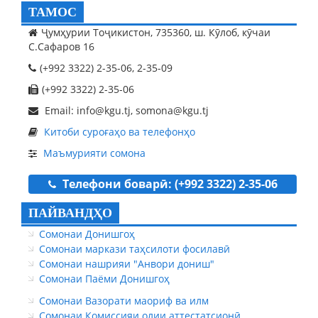
ТАМОС
Ҷумҳурии Тоҷикистон, 735360, ш. Кӯлоб, кӯчаи
С.Сафаров 16
(+992 3322) 2-35-06, 2-35-09
(+992 3322) 2-35-06
Email: info@kgu.tj, somona@kgu.tj
Китоби суроғаҳо ва телефонҳо
Маъмурияти сомона
Телефони боварӣ: (+992 3322) 2-35-06
ПАЙВАНДҲО
Сомонаи Донишгоҳ
Сомонаи маркази таҳсилоти фосилавӣ
Сомонаи нашрияи "Анвори дониш"
Сомонаи Паёми Донишгоҳ
Сомонаи Вазорати маориф ва илм
Сомонаи Комиссияи олии аттестатсионӣ