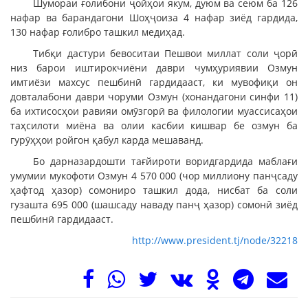
Шумораи ғолибони ҷойҳои якум, дуюм ва сеюм ба 126
нафар ва барандагони Шоҳҷоиза 4 нафар зиёд гардида,
130 нафар ғолибро ташкил медиҳад.
Тибқи дастури бевоситаи Пешвои миллат соли ҷорӣ
низ барои иштирокчиёни даври чумҳуриявии Озмун
имтиёзи махсус пешбинӣ гардидааст, ки мувофиқи он
довталабони даври чоруми Озмун (хонандагони синфи 11)
ба ихтисосҳои равияи омӯзгорӣ ва филологии муассисаҳои
таҳсилоти миёна ва олии касбии кишвар бе озмун ба
гурӯҳҳои ройгон қабул карда мешаванд.
Бо дарназардошти тағйироти воридгардида маблағи
умумии мукофоти Озмун 4 570 000 (чор миллиону панҷсаду
ҳафтод ҳазор) сомониро ташкил дода, нисбат ба соли
гузашта 695 000 (шашсаду наваду панҷ ҳазор) сомонӣ зиёд
пешбинӣ гардидааст.
http://www.president.tj/node/32218