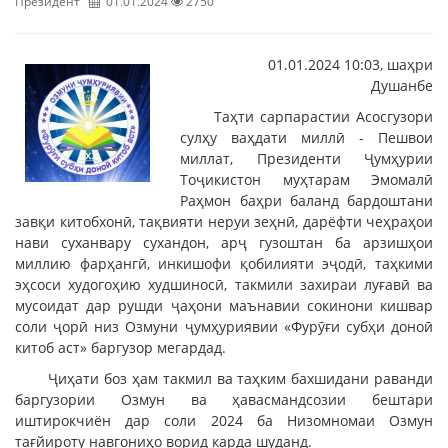
Президент
01.01.2024
2750
01.01.2024 10:03, шаҳри
Душанбе
Таҳти cарпарастии Асосгузори
сулҳу ваҳдати миллӣ - Пешвои
миллат, Президенти Ҷумҳурии
Тоҷикистон муҳтарам Эмомалӣ
Раҳмон баҳри баланд бардоштани
завқи китобхонӣ, тақвияти неруи зеҳнӣ, дарёфти чеҳраҳои
нави суханвару сухандон, арҷ гузоштан ба арзишҳои
миллию фарҳангӣ, инкишофи қобилияти эҷодӣ, таҳкими
эҳсоси худогоҳию худшиносӣ, такмили захираи луғавӣ ва
мусоидат дар рушди ҷаҳони маънавии сокинони кишвар
соли ҷорӣ низ Озмуни ҷумҳуриявии «Фурӯғи субҳи доноӣ
китоб аст» баргузор мегардад.
Ҷиҳати боз ҳам такмил ва таҳким бахшидани раванди
баргузории Озмун ва ҳавасмандсозии бештари
иштирокчиён дар соли 2024 ба Низомномаи Озмун
тағйироту навгониҳо ворид карда шуданд.