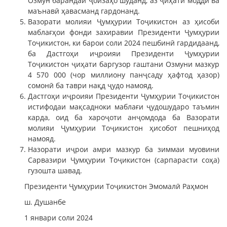
Озмун барандаи ҷоизаҳо шуданд, аз ҷиҳати моддӣ ва
маънавӣ ҳавасманд гардонанд.
Вазорати молияи Ҷумҳурии Тоҷикистон аз ҳисоби
маблағҳои фонди захиравии Президенти Ҷумҳурии
Тоҷикистон, ки барои соли 2024 пешбинӣ гардидаанд,
ба Дастгоҳи иҷроияи Президенти Ҷумҳурии
Тоҷикистон ҷиҳати баргузор гаштани Озмуни мазкур
4 570 000 (чор миллиону панҷсаду ҳафтод ҳазор)
сомонӣ ба таври нақд ҷудо намояд.
Дастгоҳи иҷроияи Президенти Ҷумҳурии Тоҷикистон
истифодаи мақсадноки маблағи ҷудошударо таъмин
карда, оид ба хароҷоти анҷомдода ба Вазорати
молияи Ҷумҳурии Тоҷикистон ҳисобот пешниҳод
намояд.
Назорати иҷрои амри мазкур ба зиммаи муовини
Сарвазири Ҷумҳурии Тоҷикистон (сарпарасти соҳа)
гузошта шавад.
Президенти Ҷумҳурии Тоҷикистон Эмомалӣ Раҳмон
ш. Душанбе
1 январи соли 2024