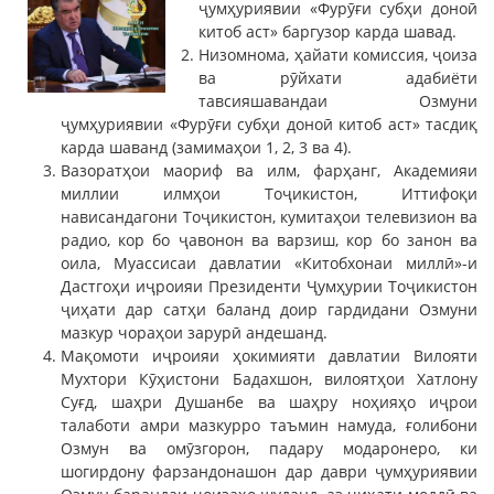
ҷумҳуриявии «Фурӯғи субҳи доноӣ
китоб аст» баргузор карда шавад.
Низомнома, ҳайати комиссия, ҷоиза
ва рӯйхати адабиёти
тавсияшавандаи Озмуни
ҷумҳуриявии «Фурӯғи субҳи доноӣ китоб аст» тасдиқ
карда шаванд (замимаҳои 1, 2, 3 ва 4).
Вазоратҳои маориф ва илм, фарҳанг, Академияи
миллии илмҳои Тоҷикистон, Иттифоқи
нависандагони Тоҷикистон, кумитаҳои телевизион ва
радио, кор бо ҷавонон ва варзиш, кор бо занон ва
оила, Муассисаи давлатии «Китобхонаи миллӣ»-и
Дастгоҳи иҷроияи Президенти Ҷумҳурии Тоҷикистон
ҷиҳати дар сатҳи баланд доир гардидани Озмуни
мазкур чораҳои зарурӣ андешанд.
Мақомоти иҷроияи ҳокимияти давлатии Вилояти
Мухтори Кӯҳистони Бадахшон, вилоятҳои Хатлону
Суғд, шаҳри Душанбе ва шаҳру ноҳияҳо иҷрои
талаботи амри мазкурро таъмин намуда, ғолибони
Озмун ва омӯзгорон, падару модаронеро, ки
шогирдону фарзандонашон дар даври ҷумҳуриявии