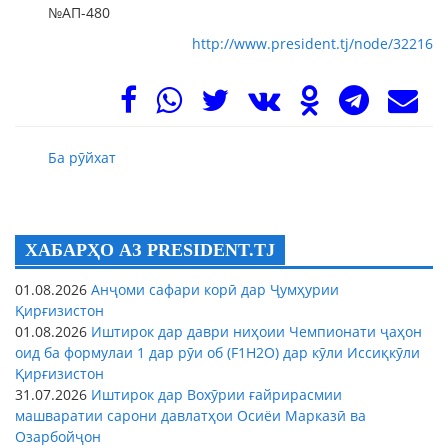
№АП-480
http://www.president.tj/node/32216
Ба рӯйхат
ХАБАРҲО АЗ PRESIDENT.TJ
01.08.2026
Анҷоми сафари корӣ дар Ҷумҳурии
Қирғизистон
01.08.2026
Иштирок дар даври ниҳоии Чемпионати ҷаҳон
оид ба формулаи 1 дар рӯи об (F1H2O) дар кӯли Иссиқкӯли
Қирғизистон
31.07.2026
Иштирок дар Вохӯрии ғайрирасмии
машваратии сарони давлатҳои Осиёи Марказӣ ва
Озарбойҷон