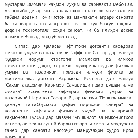
муҳтарам Эмомалӣ Раҳмон муҳим ва саривақтӣ мебошад.
Аз ҷониби дигар, яке аз ҳадафҳои стратегии мамлакат ин
табдил додани Тоҷикистон аз мамлакати аграрӣ-саноатӣ
ба кишвари саноатӣ-аграрист ва ин худ бозгӯи тақвият
додани технологияи соҳаи саноат, ки ба илмҳои дақиқ
шомил мебошад, маҳсуб мешавад.
Сипас, дар ҷаласаи ифтитоҳӣ дотсенти кафедраи
физикаи умумӣ ва назариявӣ Ғаффоров Саттор дар мавзуи
“Ҳадафи чоруми стратегии мамлакат ва илмҳои
табиатшиносӣ, дақиқ ва риёзӣ”, мудири кафедраи физикаи
умумӣ ва назариявӣ, номзади илмҳои физика ва
маетиматика, дотсент Акрамова Рухшона дар мавзуи
“Саҳми академик Каримов Самариддин дар рушди илми
физика”, ассистенти кафедраи физикаи умумӣ ва
назариявӣ Шарипов Сафаралӣ дар мавзуи “Пешвои миллат
ҳамчун ташаббускори ҳифзи пиряхҳои сайёра” ва
ассистенти кафедраи физикаи умумӣ ва назариявӣ
Раҳмонова Гулбӯй дар мавзуи “Мушкилот ва имкониятҳои
истифодаи зеҳни сунъӣ барои назорати сифати маҳҷулоти
тайёр дар саноати нассоҷӣ” маърӯзаҳои худро ироа
намуданд.