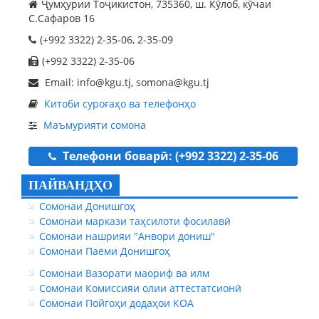
Ҷумҳурии Тоҷикистон, 735360, ш. Кӯлоб, кӯчаи
С.Сафаров 16
(+992 3322) 2-35-06, 2-35-09
(+992 3322) 2-35-06
Email: info@kgu.tj, somona@kgu.tj
Китоби суроғаҳо ва телефонҳо
Маъмурияти сомона
Телефони боварӣ: (+992 3322) 2-35-06
ПАЙВАНДҲО
Сомонаи Донишгоҳ
Сомонаи маркази таҳсилоти фосилавӣ
Сомонаи нашрияи "Анвори дониш"
Сомонаи Паёми Донишгоҳ
Сомонаи Вазорати маориф ва илм
Сомонаи Комиссияи олии аттестатсионӣ
Сомонаи Пойгоҳи додаҳои КОА