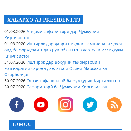
ХАБАРҲО АЗ PRESIDENT.TJ
01.08.2026
Анҷоми сафари корӣ дар Ҷумҳурии
Қирғизистон
01.08.2026
Иштирок дар даври ниҳоии Чемпионати ҷаҳон
оид ба формулаи 1 дар рӯи об (F1H2O) дар кӯли Иссиқкӯли
Қирғизистон
31.07.2026
Иштирок дар Вохӯрии ғайрирасмии
машваратии сарони давлатҳои Осиёи Марказӣ ва
Озарбойҷон
30.07.2026
Оғози сафари корӣ ба Ҷумҳурии Қирғизистон
30.07.2026
Сафари корӣ ба Ҷумҳурии Қирғизистон
ТАМОС