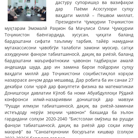
дастуру супоришҳо ва вазифаҳои
дар Паёми Асосгузори сулҳу
ваҳдати миллӣ – Пешвои миллат,
Президенти Ҷумҳурии Тоҷикистон
муҳтарам Эмомалӣ Раҳмон ба Маҷлиси Олии Ҷумҳурии
Тоҷикистон баёнгардида, хусусан, ҷиҳати баланд
бардоштани сифати таълиму тарбия, тайёр намудани
мутахассисони ҷавобгӯи талаботи замони муосир, сатҳи
азхудкунии фанҳои табиатшиносӣ, дақиқ ва риёзӣ, баланд
бардоштани маърифатнокии ҷавонон тадбирҳои амалӣ
андешида шуда, дар ин замина барои пойдории сулҳу
ваҳдати миллӣ дар Тоҷикистони соҳибистиқлол корҳои
назаррасе анҷом дода мешавад. Дар робита ба ин санаи 27
декабри соли ҷорӣ дар факултети физика ва математикаи
Донишгоҳи давлатии Кӯлоб ба номи Абуабдуллоҳи Рӯдакӣ
конфронси илмӣ-назариявии донишгоҳӣ дар мавзуи
“Рушди илмҳои табиатшиносӣ, дақиқ ва риёзӣ-заминаи
истеъдоду нерӯи зеҳнии ҷавонон” бахшида ба эълон
гардидани солҳои 2020-2040 “Бистсолаи омӯзиш ва рушди
фанҳои табиатшиносӣ, дақиқ ва риёзӣ дар соҳаи илму
маориф” ва “Саноаткунонии босуръати кишвар (солҳои