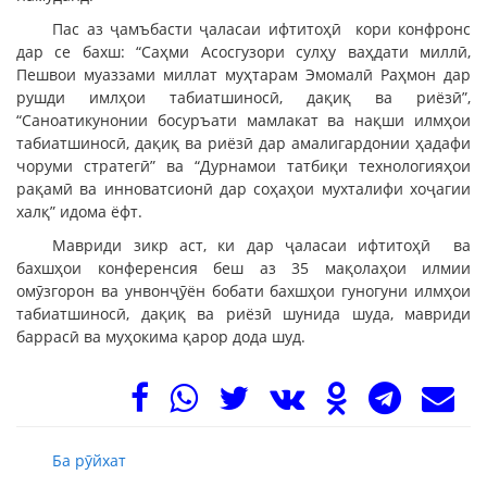
Пас аз ҷамъбасти ҷаласаи ифтитоҳӣ кори конфронс
дар се бахш: “Саҳми Асосгузори сулҳу ваҳдати миллӣ,
Пешвои муаззами миллат муҳтарам Эмомалӣ Раҳмон дар
рушди имлҳои табиатшиносӣ, дақиқ ва риёзӣ”,
“Саноатикунонии босуръати мамлакат ва нақши илмҳои
табиатшиносӣ, дақиқ ва риёзӣ дар амалигардонии ҳадафи
чоруми стратегӣ” ва “Дурнамои татбиқи технологияҳои
рақамӣ ва инноватсионӣ дар соҳаҳои мухталифи хоҷагии
халқ” идома ёфт.
Мавриди зикр аст, ки дар ҷаласаи ифтитоҳӣ ва
бахшҳои конференсия беш аз 35 мақолаҳои илмии
омӯзгорон ва унвонҷӯён бобати бахшҳои гуногуни илмҳои
табиатшиносӣ, дақиқ ва риёзӣ шунида шуда, мавриди
баррасӣ ва муҳокима қарор дода шуд.
Ба рӯйхат