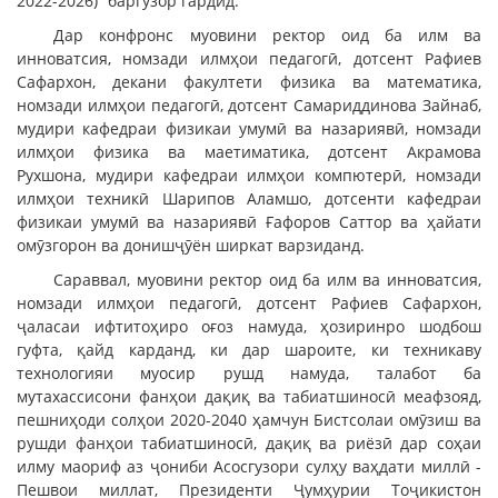
2022-2026)” баргузор гардид.
Дар конфронс муовини ректор оид ба илм ва
инноватсия, номзади илмҳои педагогӣ, дотсент Рафиев
Сафархон, декани факултети физика ва математика,
номзади илмҳои педагогӣ, дотсент Самариддинова Зайнаб,
мудири кафедраи физикаи умумӣ ва назариявӣ, номзади
илмҳои физика ва маетиматика, дотсент Акрамова
Рухшона, мудири кафедраи илмҳои компютерӣ, номзади
илмҳои техникӣ Шарипов Аламшо, дотсенти кафедраи
физикаи умумӣ ва назариявӣ Ғафоров Саттор ва ҳайати
омӯзгорон ва донишҷӯён ширкат варзиданд.
Сараввал, муовини ректор оид ба илм ва инноватсия,
номзади илмҳои педагогӣ, дотсент Рафиев Сафархон,
ҷаласаи ифтитоҳиро оғоз намуда, ҳозиринро шодбош
гуфта, қайд карданд, ки дар шароите, ки техникаву
технологияи муосир рушд намуда, талабот ба
мутахассисони фанҳои дақиқ ва табиатшиносӣ меафзояд,
пешниҳоди солҳои 2020-2040 ҳамчун Бистсолаи омӯзиш ва
рушди фанҳои табиатшиносӣ, дақиқ ва риёзӣ дар соҳаи
илму маориф аз ҷониби Асосгузори сулҳу ваҳдати миллӣ -
Пешвои миллат, Президенти Ҷумҳурии Тоҷикистон