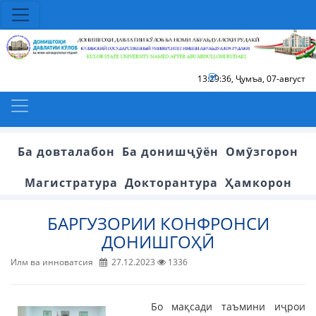
13:29:36
,
Ҷумъа, 07-август
Ба довталабон
Ба донишҷӯён
Омӯзгорон
Магистратура
Докторантура
Ҳамкорон
БАРГУЗОРИИ КОНФРОНСИ
ДОНИШГОҲӢ
Илм ва инноватсия
27.12.2023
1336
Бо мақсади таъмини иҷрои