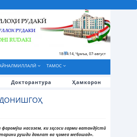
18:54:15
,
Ҷумъа, 07-август
БАЙНАЛМИЛЛАЛӢ
ТАМОС
Докторантура
Ҳамкорон
 ДОНИШГОҲ
 фаромӯш насозем, ки эҳсоси гарми ватандӯстӣ
мтарини рушди давлат ва ҷомеа мебошад».