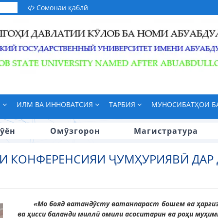
Сомонаи қаблӣ
М
ИЛМ ВА ИННОВАТСИЯ
ТАРБИЯ
МУНОСИБАТҲОИ 
ӯён
Омӯзгорон
Магистратура
ИИ КОНФЕРЕНСИЯИ ҶУМҲУРИЯВӢ ДАР
«Мо бояд ватандӯсту ватанпараст бошем ва ҳаргиз
ва ҳисси баланди миллӣ омили асоситарин ва роҳи муҳи