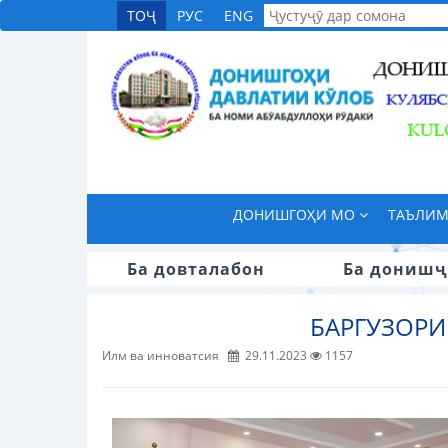
ТОҶ
РУС
ENG
ДОНИШГОҲИ МО
ТАЪЛИ
Ба довталабон
Ба донишҷ
БАРГУЗОР
Илм ва инноватсия
29.11.2023
1157