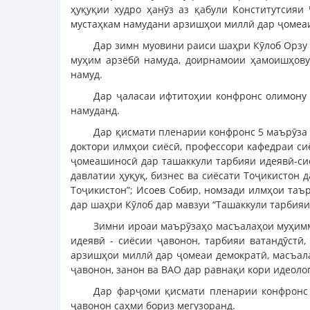
ҳуқуқии худро ҳанӯз аз қабули Конститутсияи
мустаҳкам намудани арзишҳои миллӣ дар ҷомеаи
Дар зимн муовини раиси шаҳри Кӯлоб Орзу 
муҳим арзёбӣ намуда, доирнамоии ҳамоишҳов
намуд.
Дар ҷаласаи ифтитоҳии конфронс олимону 
намуданд.
Дар қисмати пленарии конфронс 5 маърӯза 
доктори илмҳои сиёсӣ, профессори кафедраи с
ҷомеашиносӣ дар ташаккули тарбияи идеявӣ-сиё
давлатии ҳуқуқ, бизнес ва сиёсати Тоҷикистон
Тоҷикистон”; Исоев Собир, номзади илмҳои таъ
дар шаҳри Кӯлоб дар мавзуи “Ташаккули тарбия
Зимни ироаи маърӯзаҳо масъалаҳои муҳимми
идеявӣ - сиёсии ҷавонон, тарбияи ватандӯстӣ,
арзишҳои миллӣ дар ҷомеаи демократӣ, масъала
ҷавонон, занон ва ВАО дар равнақи кори идеоло
Дар фарҷоми қисмати пленарии конфронс 
ҷавонон саҳми бориз мегузоранд.