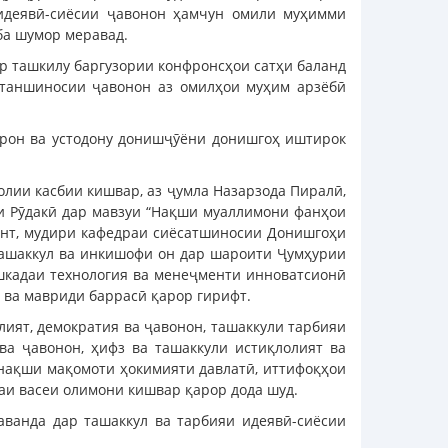
и идеявӣ-сиёсии ҷавонон ҳамчун омили муҳимми
ба шумор меравад.
р ташкилу баргузории конфронсҳои сатҳи баланд
таншиносии ҷавонон аз омилҳои муҳим арзёбӣ
орон ва устодону донишҷӯёни донишгоҳ иштирок
олии касбии кишвар, аз ҷумла Назарзода Пиралӣ,
и Рӯдакӣ дар мавзуи “Нақши муаллимони фанҳои
сент, мудири кафедраи сиёсатшиносии Донишгоҳи
 ташаккул ва инкишофи он дар шароити Ҷумҳурии
ишкадаи технология ва менеҷменти инноватсионӣ
 ва мавриди баррасӣ қарор гирифт.
ият, демократия ва ҷавонон, ташаккули тарбияи
 ва ҷавонон, ҳифз ва ташаккули истиқлолият ва
 нақши мақомоти ҳокимияти давлатӣ, иттифоқҳои
раи васеи олимони кишвар қарор дода шуд.
ванда дар ташаккул ва тарбияи идеявӣ-cиёсии