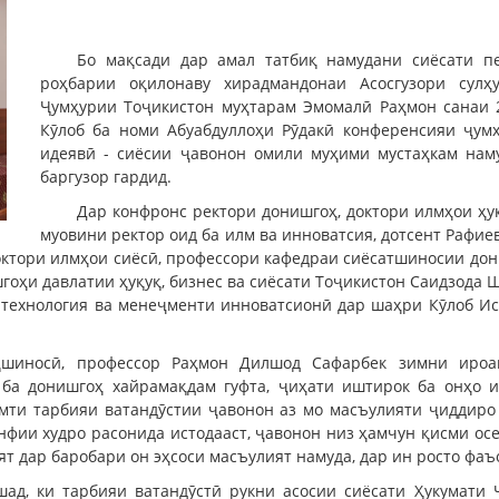
Бо мақсади дар амал татбиқ намудани сиёсати п
роҳбарии оқилонаву хирадмандонаи Асосгузори сулҳ
Ҷумҳурии Тоҷикистон муҳтарам Эмомалӣ Раҳмон санаи 
Кӯлоб ба номи Абуабдуллоҳи Рӯдакӣ конференсияи ҷум
идеявӣ - сиёсии ҷавонон омили муҳими мустаҳкам нам
баргузор гардид.
Дар конфронс ректори донишгоҳ, доктори илмҳои ҳу
муовини ректор оид ба илм ва инноватсия, дотсент Рафие
октори илмҳои сиёсӣ, профессори кафедраи сиёсатшиносии дон
оҳи давлатии ҳуқуқ, бизнес ва сиёсати Тоҷикистон Саидзода Ш
технология ва менеҷменти инноватсионӣ дар шаҳри Кӯлоб Ис
уқшиносӣ, профессор Раҳмон Дилшод Сафарбек зимни ироа
 ба донишгоҳ хайрамақдам гуфта, ҷиҳати иштирок ба онҳо и
амти тарбияи ватандӯстии ҷавонон аз мо масъулияти ҷиддиро
нфии худро расонида истодааст, ҷавонон низ ҳамчун қисми ос
т дар баробари он эҳсоси масъулият намуда, дар ин росто фаъ
шад, ки тарбияи ватандӯстӣ рукни асосии сиёсати Ҳукумати