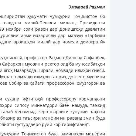
Эмомалӣ Раҳмон
ешгирифтаи Ҳукумати Ҷумҳурии Тоҷикистон бо
у ваҳдати миллӣ-Пешвои миллат, Президенти
29 ноябри соли равон дар Донишгоҳи давлатии
ҳуриявии илмӣ-назариявӣ дар мавзуи «Тарбияи
удани арзишҳои миллӣ дар ҷомеаи демократӣ»
қуқшиносӣ, профессор Раҳмон Дилшод Сафарбек,
в Сафархон, муовини ректор оид ба муносибатҳои
ишгоҳ Назарзода Пиралӣ, номзади илмҳои сиёсӣ,
уҳрат, номзади илмҳои таърих, дотсент, муовини
оев Собир ва ҳайати профессорон, омӯзгорон ва
и сухани ифтитоҳӣ профессорону кормандони
зҳори сипосу миннатдорӣ баён намуда, таъкид
 талаб менамояд, зеро шароити кунунии ҷаҳони
ебпазир аз таъсири манфии ин раванд эмин буда
олияти густурдаеро рӯйи кор гирифтаанд”.
 Ҷумҳурии Тоҷикистон буда, заминаҳои меъёрии