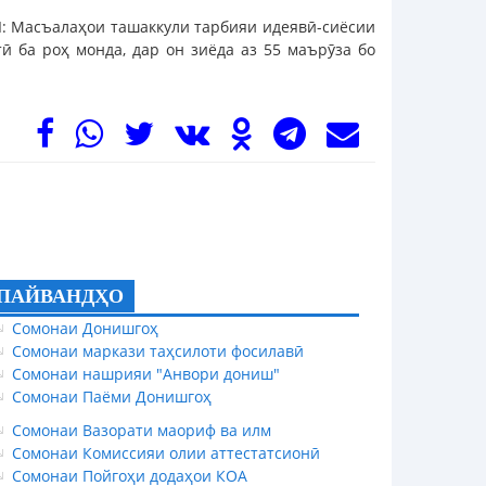
 I: Масъалаҳои ташаккули тарбияи идеявӣ-сиёсии
ӣ ба роҳ монда, дар он зиёда аз 55 маърӯза бо
ПАЙВАНДҲО
Сомонаи Донишгоҳ
Сомонаи маркази таҳсилоти фосилавӣ
Сомонаи нашрияи "Анвори дониш"
Сомонаи Паёми Донишгоҳ
Сомонаи Вазорати маориф ва илм
Сомонаи Комиссияи олии аттестатсионӣ
Сомонаи Пойгоҳи додаҳои КОА