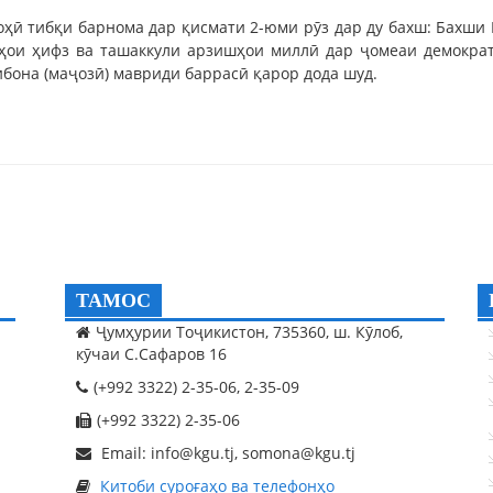
оҳӣ тибқи барнома дар қисмати 2-юми рӯз дар ду бахш: Бахши
ҳои ҳифз ва ташаккули арзишҳои миллӣ дар ҷомеаи демократ
ибона (маҷозӣ) мавриди баррасӣ қарор дода шуд.
ТАМОС
Ҷумҳурии Тоҷикистон, 735360, ш. Кӯлоб,
кӯчаи С.Сафаров 16
(+992 3322) 2-35-06, 2-35-09
(+992 3322) 2-35-06
Email: info@kgu.tj, somona@kgu.tj
Китоби суроғаҳо ва телефонҳо