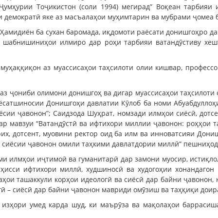
 Ҷумҳурии Тоҷикистон (соли 1994) мегирад” Воқеан тарбия
 демократӣ яке аз масъалаҳои муҳимтарин ва мубрами ҷомеа 
Ҳамидиён ба сухан баромада, иқдомоти раёсати донишгоҳро да
у шабнишиниҳои илмиро дар роҳи тарбияи ватандӯстиву хеш
муҳаққиқон аз муассисаҳои таҳсилоти олии кишвар, професс
аз ҷониби олимони донишгоҳ ва дигар муассисаҳои таҳсилоти 
иёсатшиносии Донишгоҳи давлатии Кӯлоб ба номи Абуабдуллоҳ
сии ҷавонон”; Саидзода Шуҳрат, номзади илмҳои сиёсӣ, дот
 дар мавзуи “Ватандӯстӣ ва ифтихори миллии ҷавонон: роҳҳои
рих, дотсент, муовини ректор оид ба илм ва инноватсияи Дон
и сиёсии ҷавонон омили таҳкими давлатдории миллӣ” пешниҳод
 илмҳои иҷтимоӣ ва гуманитарӣ дар замони муосир, истиқлол
 ҳисси ифтихори миллӣ, худшиносӣ ва худогоҳии хонандагон
ҳои ташаккули корҳои идеологӣ ва сиёсӣ дар байни ҷавонон,
гӣ – сиёсӣ дар байни ҷавонон мавриди омӯзиш ва таҳқиқи дои
изҳори умед карда шуд, ки маърӯза ва мақолаҳои баррасиша