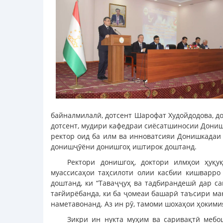
байналмилалӣ, дотсент Шарофат Худойдодова, д
дотсент, мудири кафедраи сиёсатшиносии Донишг
ректор оид ба илм ва инноватсияи Донишкадаи 
донишҷӯёни донишгоҳ иштирок доштанд.
Ректори донишгоҳ, доктори илмҳои ҳуқ
муассисаҳои таҳсилоти олии касбии кишварро
доштанд, ки “Таваҷҷуҳ ва тадбирандешӣ дар с
тағйирёбанда, ки ба ҷомеаи башарӣ таъсири ма
наметавонанд. Аз ин рӯ, тамоми шохаҳои ҳокимия
Зикри ин нукта муҳим ва саривақтӣ мебо