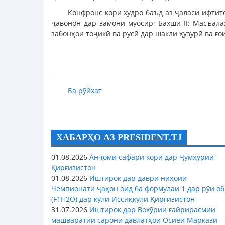
Конфронс кори худро баъд аз ҷаласи ифтит
ҷавонон дар замони муосир; Бахши II: Масъала
забонҳои тоҷикӣ ва русӣ дар шакли ҳузурӣ ва ғо
Ба рӯйхат
ХАБАРҲО АЗ PRESIDENT.TJ
01.08.2026
Анҷоми сафари корӣ дар Ҷумҳурии
Қирғизистон
01.08.2026
Иштирок дар даври ниҳоии
Чемпионати ҷаҳон оид ба формулаи 1 дар рӯи об
(F1H2O) дар кӯли Иссиқкӯли Қирғизистон
31.07.2026
Иштирок дар Вохӯрии ғайрирасмии
машваратии сарони давлатҳои Осиёи Марказӣ