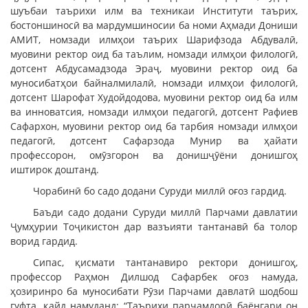
шуъбаи таърихи илм ва техникаи Институти таърих,
бостоншиносӣ ва мардумшиносии ба номи Аҳмади Дониши
АМИТ, номзади илмҳои таърих Шарифзода Абдувалӣ,
муовини ректор оид ба таълим, номзади илмҳои филологӣ,
дотсент Абдусамадзода Эраҷ, муовини ректор оид ба
муносибатҳои байналмилалӣ, номзади илмҳои филологӣ,
дотсент Шарофат Худойдодова, муовини ректор оид ба илм
ва инноватсия, номзади илмҳои педагогӣ, дотсент Рафиев
Сафархон, муовини ректор оид ба тарбия номзади илмҳои
педагогӣ, дотсент Сафарзода Мунир ва ҳайати
профессорон, омӯзгорон ва донишҷӯёни донишгоҳ
иштирок доштанд.
Чорабинӣ бо садо додани Суруди миллӣ оғоз гардид.
Баъди садо додани Суруди миллӣ Парчами давлатии
Ҷумҳурии Тоҷикистон дар вазъияти тантанавӣ ба толор
ворид гардид.
Сипас, қисмати тантанавиро ректори донишгоҳ,
профессор Раҳмон Дилшод Сафарбек оғоз намуда,
ҳозиринро ба муносибати Рӯзи Парчами давлатӣ шодбош
гуфта, қайд намуданд: “Таърихи парчамдорӣ баёнгари он