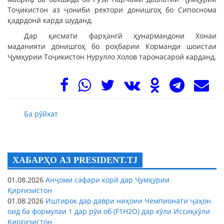
Тоҷикистон аз ҷониби ректори донишгоҳ бо Сипоснома
қадрдонӣ карда шуданд.
Дар қисмати фарҳангӣ ҳунармандони Хонаи
маданияти донишгоҳ бо роҳбарии Корманди шоистаи
Ҷумҳурии Тоҷикистон Нурулло Холов таронасароӣ карданд.
Ба рӯйхат
ХАБАРҲО АЗ PRESIDENT.TJ
01.08.2026
Анҷоми сафари корӣ дар Ҷумҳурии
Қирғизистон
01.08.2026
Иштирок дар даври ниҳоии Чемпионати ҷаҳон
оид ба формулаи 1 дар рӯи об (F1H2O) дар кӯли Иссиқкӯли
Қирғизистон