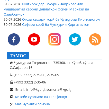
31.07.2026
Иштирок дар Вохӯрии ғайрирасмии
машваратии сарони давлатҳои Осиёи Марказӣ ва
Озарбойҷон
30.07.2026
Оғози сафари корӣ ба Ҷумҳурии Қирғизистон
30.07.2026
Сафари корӣ ба Ҷумҳурии Қирғизистон
ТАМОС
Ҷумҳурии Тоҷикистон, 735360, ш. Кӯлоб, кӯчаи
С.Сафаров 16
(+992 3322) 2-35-06, 2-35-09
(+992 3322) 2-35-06
Email: info@kgu.tj, somona@kgu.tj
Китоби суроғаҳо ва телефонҳо
Маъмурияти сомона