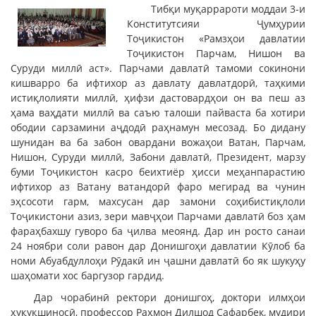
Тибқи муқаррароти моддаи 3-и
Конститутсияи Ҷумҳурии
Тоҷикистон «Рамзҳои давлатии
Тоҷикистон Парчам, Нишон ва
Суруди миллӣ аст». Парчами давлатӣ тамоми сокинони
кишварро ба ифтихор аз давлату давлатдорӣ, таҳкими
истиқлолияти миллӣ, ҳифзи дастовардҳои он ва пеш аз
ҳама ваҳдати миллӣ ва саъю талоши пайваста ба хотири
ободии сарзамини аҷдодӣ раҳнамун месозад. Бо дидану
шунидан ва ба забон овардани вожаҳои Ватан, Парчам,
Нишон, Суруди миллӣ, Забони давлатӣ, Президент, марзу
буми Тоҷикистон касро беихтиёр ҳисси меҳанпарастию
ифтихор аз Ватану ватандорӣ фаро мегирад ва чунин
эҳсосоти гарм, махсусан дар замони соҳибистиқлоли
Тоҷикистони азиз, зери мавҷҳои Парчами давлатӣ боз ҳам
фараҳбахшу гуворо ба ҷилва меоянд. Дар ин росто санаи
24 ноябри соли равон дар Донишгоҳи давлатии Кӯлоб ба
номи Абуабдуллоҳи Рӯдакӣ ин ҷашни давлатӣ бо як шукуҳу
шаҳомати хос баргузор гардид.
Дар чорабинӣ ректори донишгоҳ, доктори илмҳои
ҳуқуқшиносӣ, профессор Раҳмон Дилшод Сафарбек, мудири