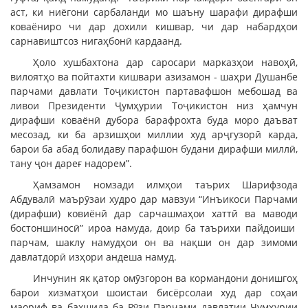
аст, ки ниёгони сарбаланди мо шаъну шарафи дирафши
коваёниро чи дар дохили кишвар, чи дар набардҳои
сарнавиштсоз нигаҳбонӣ кардаанд.
Ҳоло хушбахтона дар саросари марказҳои навоҳӣ,
вилоятҳо ва пойтахти кишвари азизамон - шаҳри Душанбе
парчами давлати Тоҷикистон партавафшон мебошад ва
ливои Президенти Ҷумҳурии Тоҷикистон низ ҳамчун
дирафши коваёнӣ дубора барафрохта буда моро даъват
месозад, ки ба арзишҳои миллии худ арҷгузорӣ карда,
барои ба абад болидаву парафшон будани дирафши миллӣ,
тану ҷон дареғ надорем”.
Ҳамзамон номзади илмҳои таърих Шарифзода
Абдувалӣ маърӯзаи худро дар мавзуи “Инъикоси Парчами
(дирафши) ковиёнӣ дар сарчашмаҳои хаттӣ ва маводи
бостоншиносӣ” ироа намуда, доир ба таърихи пайдоиши
парчам, шаклу намудҳои он ва нақши он дар зимоми
давлатдорӣ изҳори андеша намуд.
Инчунин як қатор омӯзгорон ва кормандони донишгоҳ
барои хизматҳои шоистаи бисёрсолаи худ дар соҳаи
маориф ва бахшида ба Рӯзи Парчами давлатии Ҷумҳурии