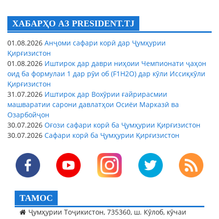
ХАБАРҲО АЗ PRESIDENT.TJ
01.08.2026
Анҷоми сафари корӣ дар Ҷумҳурии
Қирғизистон
01.08.2026
Иштирок дар даври ниҳоии Чемпионати ҷаҳон
оид ба формулаи 1 дар рӯи об (F1H2O) дар кӯли Иссиқкӯли
Қирғизистон
31.07.2026
Иштирок дар Вохӯрии ғайрирасмии
машваратии сарони давлатҳои Осиёи Марказӣ ва
Озарбойҷон
30.07.2026
Оғози сафари корӣ ба Ҷумҳурии Қирғизистон
30.07.2026
Сафари корӣ ба Ҷумҳурии Қирғизистон
ТАМОС
Ҷумҳурии Тоҷикистон, 735360, ш. Кӯлоб, кӯчаи