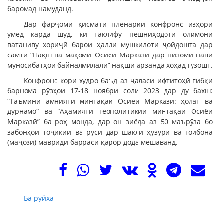
баромад намуданд.
Дар фарҷоми қисмати пленарии конфронс изҳори
умед карда шуд, ки таклифу пешниҳодоти олимони
ватаниву хориҷӣ барои ҳалли мушкилоти ҷойдошта дар
самти “Нақш ва мақоми Осиёи Марказӣ дар низоми нави
муносибатҳои байналмилалӣ” нақши арзанда хоҳад гузошт.
Конфронс кори худро баъд аз ҷаласи ифтитоҳӣ тибқи
барнома рӯзҳои 17-18 ноябри соли 2023 дар ду бахш:
“Таъмини амнияти минтақаи Осиёи Марказӣ: ҳолат ва
дурнамо” ва “Аҳамияти геополитикии минтақаи Осиёи
Марказӣ” ба роҳ монда, дар он зиёда аз 50 маърӯза бо
забонҳои тоҷикиӣ ва русӣ дар шакли ҳузурӣ ва ғоибона
(маҷозӣ) мавриди баррасӣ қарор дода мешаванд.
Ба рӯйхат