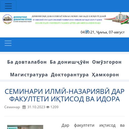
04:20:21
,
Ҷумъа, 07-август
Ба довталабон
Ба донишҷӯён
Омӯзгорон
Магистратура
Докторантура
Ҳамкорон
СЕМИНАРИ ИЛМӢ-НАЗАРИЯВӢ ДАР
ФАКУЛТЕТИ ИҚТИСОД ВА ИДОРА
Семинар
31.10.2023
1209
Дар факултети иқтисод ва