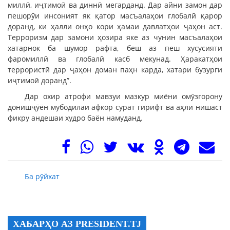
миллӣ, иҷтимоӣ ва диннӣ мегарданд. Дар айни замон дар
пешорӯи инсоният як қатор масъалаҳои глобалӣ қарор
доранд, ки ҳалли онҳо кори ҳамаи давлатҳои ҷаҳон аст.
Терроризм дар замони ҳозира яке аз чунин масъалаҳои
хатарнок ба шумор рафта, беш аз пеш хусусияти
фаромиллӣ ва глобалӣ касб мекунад. Ҳаракатҳои
террористӣ дар ҷаҳон доман паҳн карда, хатари бузурги
иҷтимоӣ доранд”.
Дар охир атрофи мавзуи мазкур миёни омӯзгорону
донишҷӯён мубодилаи афкор сурат гирифт ва аҳли нишаст
фикру андешаи худро баён намуданд.
Ба рӯйхат
ХАБАРҲО АЗ PRESIDENT.TJ