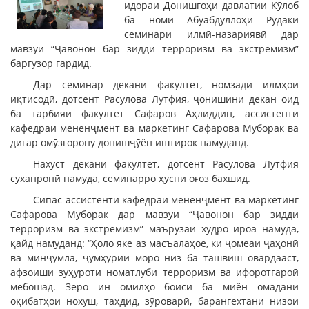
идораи Донишгоҳи давлатии Кӯлоб
ба номи Абуабдуллоҳи Рӯдакӣ
семинари илмӣ-назариявӣ дар
мавзуи “Ҷавонон бар зидди терроризм ва экстремизм”
баргузор гардид.
Дар семинар декани факултет, номзади илмҳои
иқтисодӣ, дотсент Расулова Лутфия, ҷонишини декан оид
ба тарбияи факултет Сафаров Аҳлиддин, ассистенти
кафедраи мененҷмент ва маркетинг Сафарова Муборак ва
дигар омӯзгорону донишҷӯён иштирок намуданд.
Нахуст декани факултет, дотсент Расулова Лутфия
суханронӣ намуда, семинарро ҳусни оғоз бахшид.
Сипас ассистенти кафедраи мененҷмент ва маркетинг
Сафарова Муборак дар мавзуи “Ҷавонон бар зидди
терроризм ва экстремизм” маърӯзаи худро ироа намуда,
қайд намуданд: “Ҳоло яке аз масъалаҳое, ки ҷомеаи ҷаҳонӣ
ва минҷумла, ҷумҳурии моро низ ба ташвиш овардааст,
афзоиши зуҳуроти номатлуби терроризм ва ифоротгароӣ
мебошад. Зеро ин омилҳо боиси ба миён омадани
оқибатҳои нохуш, таҳдид, зӯроварӣ, барангехтани низои