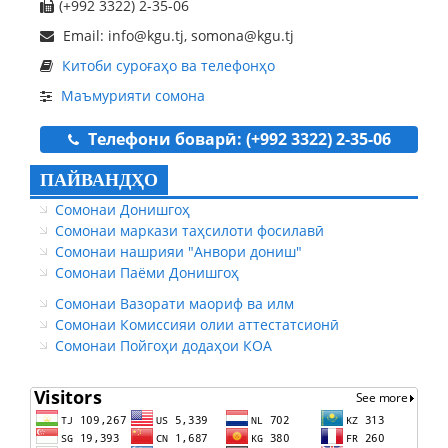
(+992 3322) 2-35-06
Email: info@kgu.tj, somona@kgu.tj
Китоби суроғаҳо ва телефонҳо
Маъмурияти сомона
Телефони боварӣ: (+992 3322) 2-35-06
ПАЙВАНДҲО
Сомонаи Донишгоҳ
Сомонаи маркази таҳсилоти фосилавӣ
Сомонаи нашрияи "Анвори дониш"
Сомонаи Паёми Донишгоҳ
Сомонаи Вазорати маориф ва илм
Сомонаи Комиссияи олии аттестатсионӣ
Сомонаи Пойгоҳи додаҳои КОА