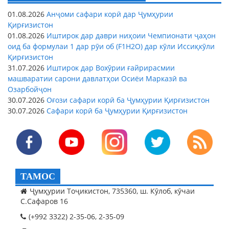
01.08.2026
Анҷоми сафари корӣ дар Ҷумҳурии
Қирғизистон
01.08.2026
Иштирок дар даври ниҳоии Чемпионати ҷаҳон
оид ба формулаи 1 дар рӯи об (F1H2O) дар кӯли Иссиқкӯли
Қирғизистон
31.07.2026
Иштирок дар Вохӯрии ғайрирасмии
машваратии сарони давлатҳои Осиёи Марказӣ ва
Озарбойҷон
30.07.2026
Оғози сафари корӣ ба Ҷумҳурии Қирғизистон
30.07.2026
Сафари корӣ ба Ҷумҳурии Қирғизистон
ТАМОС
Ҷумҳурии Тоҷикистон, 735360, ш. Кӯлоб, кӯчаи
С.Сафаров 16
(+992 3322) 2-35-06, 2-35-09