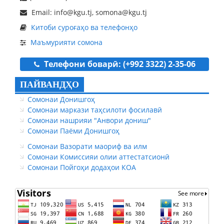
Email: info@kgu.tj, somona@kgu.tj
Китоби суроғаҳо ва телефонҳо
Маъмурияти сомона
Телефони боварӣ: (+992 3322) 2-35-06
ПАЙВАНДҲО
Сомонаи Донишгоҳ
Сомонаи маркази таҳсилоти фосилавӣ
Сомонаи нашрияи "Анвори дониш"
Сомонаи Паёми Донишгоҳ
Сомонаи Вазорати маориф ва илм
Сомонаи Комиссияи олии аттестатсионӣ
Сомонаи Пойгоҳи додаҳои КОА