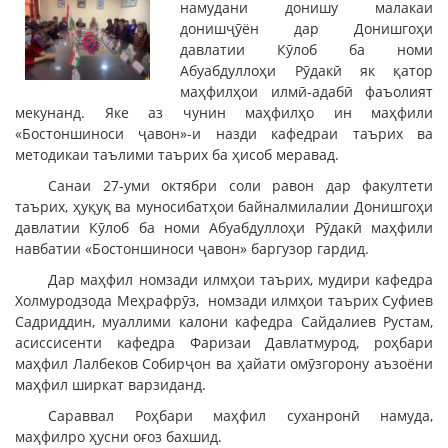
намудани донишу малакаи
донишҷӯён дар Донишгоҳи
давлатии Кӯлоб ба номи
Абуабдуллоҳи Рӯдакӣ як қатор
маҳфилҳои илмӣ-адабӣ фаъолият
мекунанд. Яке аз чунин маҳфилҳо ин маҳфили
«Бостоншиноси ҷавон»-и назди кафедраи таърих ва
методикаи таълими таърих ба ҳисоб меравад.
Санаи 27-уми октябри соли равон дар факултети
таърих, ҳуқуқ ва муносибатҳои байналмилалии Донишгоҳи
давлатии Кӯлоб ба номи Абуабдуллоҳи Рӯдакӣ маҳфили
навбатии «Бостоншиноси ҷавон» баргузор гардид.
Дар маҳфил номзади илмҳои таърих, мудири кафедра
Холмуродзода Меҳрафрӯз, номзади илмҳои таърих Суфиев
Садриддин, муаллими калони кафедра Сайдалиев Рустам,
асиссисенти кафедра Фаризаи Давлатмурод, роҳбари
маҳфил Лалбеков Собирҷон ва ҳайати омӯзгорону аъзоёни
маҳфил ширкат варзиданд.
Сараввал Роҳбари маҳфил суханронӣ намуда,
маҳфилро ҳусни оғоз бахшид.