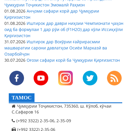
Ҷумҳурии Тоҷикистон Эмомалӣ Раҳмон
01.08.2026
Анҷоми сафари корӣ дар Ҷумҳурии
Қирғизистон
01.08.2026
Иштирок дар даври ниҳоии Чемпионати ҷаҳон
оид ба формулаи 1 дар рӯи об (F1H2O) дар кӯли Иссиқкӯли
Қирғизистон
31.07.2026
Иштирок дар Вохӯрии ғайрирасмии
машваратии сарони давлатҳои Осиёи Марказӣ ва
Озарбойҷон
30.07.2026
Оғози сафари корӣ ба Ҷумҳурии Қирғизистон
ТАМОС
Ҷумҳурии Тоҷикистон, 735360, ш. Кӯлоб, кӯчаи
С.Сафаров 16
(+992 3322) 2-35-06, 2-35-09
(+992 3322) 2-35-06