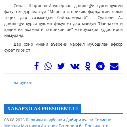
Сипас, Шарипов Анушервон, донишҷӯи курси дуюми
факултет дар мавзуи "Мероси таърихию фарҳангии халқи
тоҷик дар созмонҳои байналмилалӣ”, Султони А.,
донишҷӯи курси дуюми факултет дар мавзуи “Панҷакенти
қадим ва аҳамияти таърихии он” маърӯзаҳои худро ироа
намуданд.
Дар охир миёни аъзоёни маҳфил мубодилаи афкор
сурат гирифт.
Ба рӯйхат
ХАБАРҲО АЗ PRESIDENT.TJ
08.08.2026
Барқияи шодбошии Дабири кулли Созмони
Милали Муттаҳид Антониу Гутерриш ба Президенти