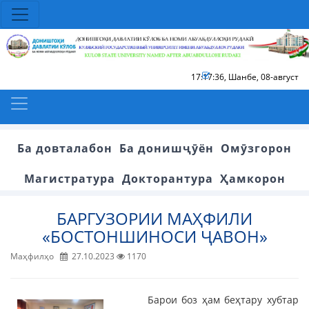
17:17:36
,
Шанбе, 08-август
Ба довталабон
Ба донишҷӯён
Омӯзгорон
Магистратура
Докторантура
Ҳамкорон
БАРГУЗОРИИ МАҲФИЛИ
«БОСТОНШИНОСИ ҶАВОН»
Маҳфилҳо
27.10.2023
1170
Барои боз ҳам беҳтару хубтар