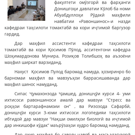
факултети омӯзгорӣ ва фарҳанги
Донишгоҳи давлатии Кӯлоб ба номи
Абуабдуллоҳи Рӯдакӣ маҳфили
навбатии «Равоншинос»-и назди
кафедраи таҳсилоти томактабӣ ва кори иҷтимоӣ баргузор
гардид.
Дар маҳфил ассистенти кафедраи таҳсилоти
томактабӣ ва кори Қосимов Пӯлод, асситентони кафедра
Шоҳимардонова Мунира, Розиқов Толибшоҳ ва аъзоёни
маҳфил ширкат варзиданд.
Нахуст Қосимов Пулод баромад намуда, ҳозиринро бо
барномаи маҳфил ва мавзуъҳои баррасишаванда дар
маҳфил шинос намуданд.
Сипас Ҷумахонзода Ҷамшед, донишҷӯи курси 4- уми
ихтисоси равоншиноси амалӣ дар мавзуи “Стресс ва
роҳҳои бартарафнамоии он” , ва Ризозода Сафарбӣ,
донишҷӯи курси 3-юми ихтисоси логопедияи таҳсилоти
ибтидоӣ дар мавзуи “Нақши омилҳои биологӣ ва иҷтимоӣ
дар инкишофи кӯдак” маърӯзаҳои худро баромад намуданд.
Дар охир маҳфил бо саволу ҷавоб ва масъалагузорӣ