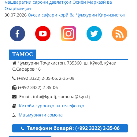
машваратии сарони давлатҳои Осиёи Марказӣ ва
Озарбойҷон
30.07.2026
Оғози сафари корӣ ба Ҷумҳурии Қирғизистон
ТАМОС
Ҷумҳурии Тоҷикистон, 735360, ш. Кӯлоб, кӯчаи
С.Сафаров 16
(+992 3322) 2-35-06, 2-35-09
(+992 3322) 2-35-06
Email: info@kgu.tj, somona@kgu.tj
Китоби суроғаҳо ва телефонҳо
Маъмурияти сомона
Телефони боварӣ: (+992 3322) 2-35-06