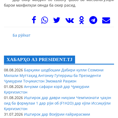
барои махфилҳои оянда ба охир расид.
Ба рӯйхат
ХАБАРҲО АЗ PRESIDENT.TJ
08.08.2026
Барқияи шодбошии Дабири кулли Созмони
Милали Муттаҳид Антониу Гутерриш ба Президенти
Ҷумҳурии Тоҷикистон Эмомалӣ Раҳмон
01.08.2026
Анҷоми сафари корӣ дар Ҷумҳурии
Қирғизистон
01.08.2026
Иштирок дар даври ниҳоии Чемпионати ҷаҳон
оид ба формулаи 1 дар рӯи об (F1H2O) дар кӯли Иссиқкӯли
Қирғизистон
31.07.2026
Иштирок дар Вохӯрии ғайрирасмии