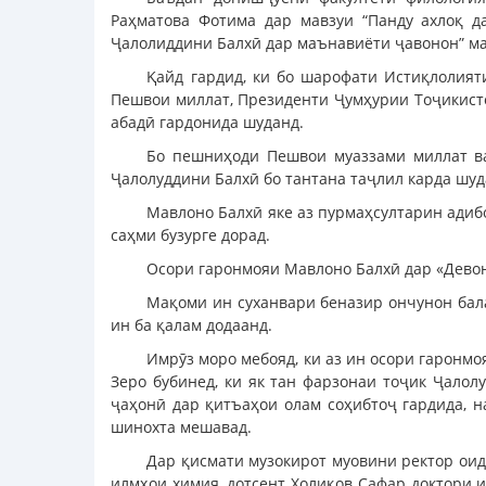
Раҳматова Фотима дар мавзуи “Панду ахлоқ д
Ҷалолиддини Балхӣ дар маънавиёти ҷавонон” ма
Қайд гардид, ки бо шарофати Истиқлолият
Пешвои миллат, Президенти Ҷумҳурии Тоҷикисто
абадӣ гардонида шуданд.
Бо пешниҳоди Пешвои муаззами миллат ва
Ҷалолуддини Балхӣ бо тантана таҷлил карда шуд
Мавлоно Балхӣ яке аз пурмаҳсултарин адибо
саҳми бузурге дорад.
Осори гаронмояи Мавлоно Балхӣ дар «Девон
Мақоми ин суханвари беназир ончунон бала
ин ба қалам додаанд.
Имрӯз моро мебояд, ки аз ин осори гаронм
Зеро бубинед, ки як тан фарзонаи тоҷик Ҷалол
ҷаҳонӣ дар қитъаҳои олам соҳибтоҷ гардида, н
шинохта мешавад.
Дар қисмати музокирот муовини ректор оид
илмҳои химия, дотсент Холиқов Сафар доктори 