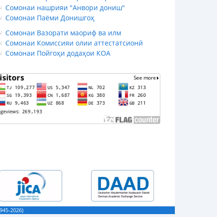
Сомонаи нашрияи "Анвори дониш"
Сомонаи Паёми Донишгоҳ
Сомонаи Вазорати маориф ва илм
Сомонаи Комиссияи олии аттестатсионӣ
Сомонаи Пойгоҳи додаҳои КОА
45-2026)