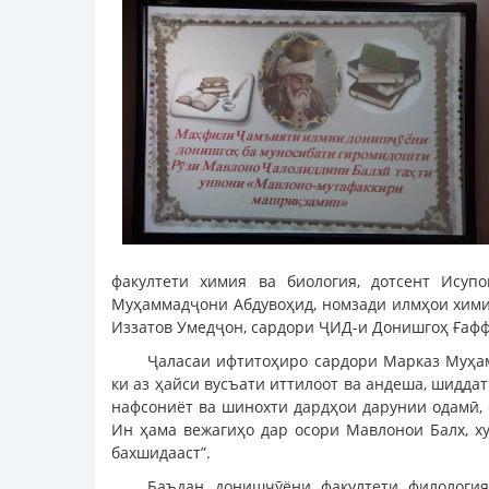
факултети химия ва биология, дотсент Ису
Муҳаммадҷони Абдувоҳид, номзади илмҳои хими
Иззатов Умедҷон, сардори ҶИД-и Донишгоҳ Ғаф
Ҷаласаи ифтитоҳиро сардори Марказ Муҳамм
ки аз ҳайси вусъати иттилоот ва андеша, шидда
нафсониёт ва шинохти дардҳои дарунии одамӣ, 
Ин ҳама вежагиҳо дар осори Мавлонои Балх, ху
бахшидааст”.
Баъдан донишҷӯёни факултети филология