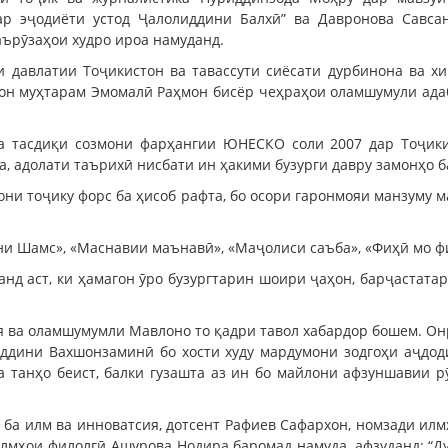
ар эҷодиёти устод Ҷалолиддини Балхӣ” ва Давронова Савса
ърӯзаҳои худро ироа намуданд.
и давлатии Тоҷикистон ва тавассути сиёсати дурбинона ва х
н муҳтарам Эмомалӣ Раҳмон бисёр чеҳраҳои оламшумули адаб
 тасдиқи созмони фарҳангии ЮНЕСКО соли 2007 дар Тоҷики
а, адолати таърихӣ нисбати ин ҳакими бузурги давру замонҳо б
ни тоҷику форс ба ҳисоб рафта, бо осори гаронмояи манзуму м
и Шамс», «Маснавии маънавӣ», «Маҷолиси саъба», «Фиҳӣ мо ф
нд аст, ки ҳамагон ӯро бузургтарин шоири ҷаҳон, барҷастата
оя ва оламшумумли Мавлоно то қадри тавол хабардор бошем. Он
уддини Вахшонзаминӣ бо хости худу мардумони зодгоҳи аҷдод
а танҳо беист, балки гузашта аз ин бо майлони афзуншавии р
 ба илм ва инноватсия, дотсент Рафиев Сафархон, номзади илм
илмҳои филолгӣ Ашурова Нодира баромад намуда, афзуданд: “