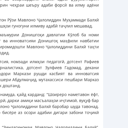
рин чеҳраи шеъру адаби форсӣ ва илму адёни
стон Рӯзи Мавлоно Ҷалолиддин Муҳаммади Балхӣ
ишҳои гуногуни илмиву адабӣ таҷлил мешавад.
 маъмурии Донишгоҳи давлатии Кӯлоб ба номи
т ва инноватсияи Донишгоҳ маҳфили навбатии
иромидошти Мавлоно Ҷалолиддини Балхӣ таҳти
рдид.
сия, номзади илмҳои педагогӣ, дотсент Рафиев
налистика, дотсент Зулфиев Гадомад, декани
рдори Маркази рушди касбият ва инноватсия
ишери Абдулмаҷид, мутахассиси пешбари Марказ
к доштанд.
намуда, қайд карданд: “Шоиреро наметавон ёфт,
ърӣ, дарки амиқи масъалаҳои иҷтимоӣ, вуқуф бар
влоно Ҷалолиддини Балхӣ баробар шуда тавонад.
р бисёре аз осори адабии дигари забони тоҷикӣ
 “Зиндагиномаи Мавлоно Ҷалолиддини Балхӣ”,