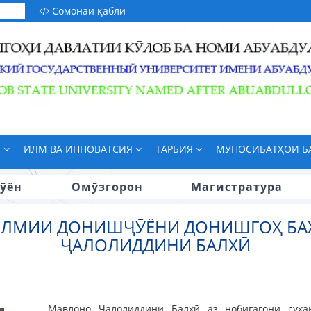
Сомонаи қаблӣ
М
ИЛМ ВА ИННОВАТСИЯ
ТАРБИЯ
МУНОСИБАТҲОИ 
ӯён
Омӯзгорон
Магистратура
ИЛМИИ ДОНИШҶӮЁНИ ДОНИШГОҲ БА
ҶАЛОЛИДДИНИ БАЛХӢ
Мавлоно Ҷалолиддини Балхӣ аз нобиғагони суха