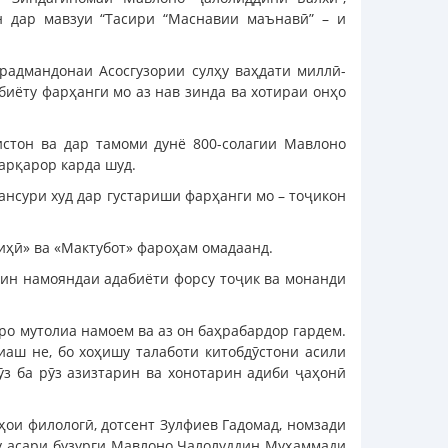
н дар мавзуи “Тасири “Маснавии маънавӣ” – и
ирадмандонаи Асосгузории сулҳу ваҳдати миллӣ-
иёту фарҳанги мо аз нав зинда ва хотираи онҳо
стон ва дар тамоми дунё 800-солагии Мавлоно
арқарор карда шуд.
ансури худ дар густариши фарҳанги мо – тоҷикон
иҳӣ» ва «Мактубот» фароҳам омадаанд.
рин намояндаи адабиёти форсу тоҷик ва монанди
ро мутолиа намоем ва аз он баҳрабардор гардем.
иаш не, бо хоҳишу талаботи китобдӯстони асили
ӯз ба рӯз азизтарин ва хонотарин адиби ҷаҳонӣ
ҳои филологӣ, дотсент Зулфиев Гадомад, номзади
Ду асари бузурги Мавлоно Ҷалолуддин Муҳаммади