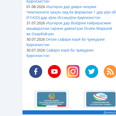
Қирғизистон
01.08.2026
Иштирок дар даври ниҳоии
Чемпионати ҷаҳон оид ба формулаи 1 дар рӯи об
(F1H2O) дар кӯли Иссиқкӯли Қирғизистон
31.07.2026
Иштирок дар Вохӯрии ғайрирасмии
машваратии сарони давлатҳои Осиёи Марказӣ
ва Озарбойҷон
30.07.2026
Оғози сафари корӣ ба Ҷумҳурии
Қирғизистон
30.07.2026
Сафари корӣ ба Ҷумҳурии
Қирғизистон
Донишго