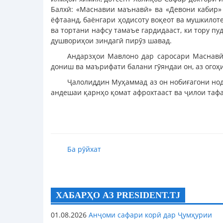
Балхӣ: «Маснавии маънавӣ» ва «Девони кабир»
ёфтаанд, баёнгари ҳодисоту воқеот ва мушкилоте
ва тортани нафсу тамаъе гардидааст, ки тору п
душвориҳои зиндагӣ пирӯз шавад.
Андарзҳои Мавлоно дар саросари Маснавӣ 
дониш ва маърифати балани гӯяндаи он, аз огоҳи
Ҷалолиддин Муҳаммад аз он нобиғагони нод
андешаи қарнҳо қомат афрохтааст ва ҷилои таф
Ба рӯйхат
ХАБАРҲО АЗ PRESIDENT.TJ
01.08.2026
Анҷоми сафари корӣ дар Ҷумҳурии