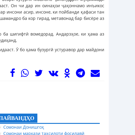
ааст. Он чи дар ин оинаҳои ҷаҳоннамо инъикос
гар инсони асир, инсоне, ки пойбанди қафаси тан
шамандро ба кор гирад, метавонад бар бисёре аз
о ба шигифтӣ вомедорад. Андарзҳое, ки ҳама аз
едиҳанд.
дааст. Ӯ бо ҳама бузургӣ устуравор дар майдони
ПАЙВАНДҲО
Сомонаи Донишгоҳ
Сомонаи маркази таҳсилоти фосилавӣ