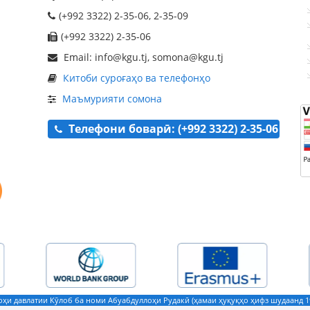
(+992 3322) 2-35-06, 2-35-09
(+992 3322) 2-35-06
Email: info@kgu.tj, somona@kgu.tj
Китоби суроғаҳо ва телефонҳо
Маъмурияти сомона
Телефони боварӣ: (+992 3322) 2-35-06
ҳи давлатии Кӯлоб ба номи Абуабдуллоҳи Рудакӣ (ҳамаи ҳуқуқҳо ҳифз шудаанд 19