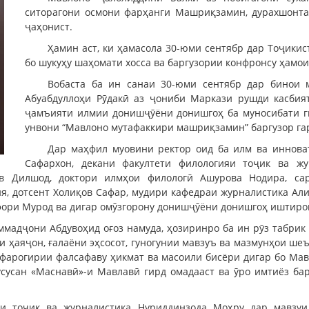
ситорагони осмони фарҳанги Машриқзамин, дурахшонта
ҷаҳонист.
Ҳамин аст, ки ҳамасола 30-юми сентябр дар Тоҷики
бо шукуҳу шаҳомати хосса ва баргузории конфронсу ҳамо
Вобаста ба ин санаи 30-юми сентябр дар бинои
Абуабдуллоҳи Рӯдакӣ аз ҷониби Маркази рушди касбия
ҷамъияти илмии донишҷӯёни донишгоҳ ба муносибати г
унвони “Мавлоно мутафаккири машриқзамин” баргузор га
Дар маҳфил муовини ректор оид ба илм ва инноват
Сафархон, декани факултети филологияи тоҷик ва жур
пов Дилшод, доктори илмҳои филологӣ Ашурова Нодира, са
я, дотсент Холиқов Сафар, мудири кафедраи журналистика Ал
фори Мурод ва дигар омӯзгорону донишҷӯёни донишгоҳ иштиро
адҷони Абдувоҳид оғоз намуда, ҳозиринро ба ин рӯз табрик 
ти ҳаяҷон, ғалаёни эҳсосот, гуногунии мавзуъ ва мазмунҳои ше
фарогирии фалсафаву ҳикмат ва масоили бисёри дигар бо Ма
сусан «Маснавӣ»-и Мавлавӣ гирд омадааст ва ӯро имтиёз ба
и тоҷик ва журналистика Нуриддинзода Моҳру дар мавзуи