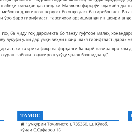
 шабеҳи оинаҳое ҳастанд, ки Мавлоно фарорӯи одамиён дошт
 мебошанд, ки инсон асрҳост бо онҳо даст ба гиребон аст. Ва а
уди ӯро фаро гирифтааст, тавсияҳои арзишманди ин шоири анде
гоҳ ба ҷиду гоҳ даромехта бо танзу гуфторе малеҳ хонандар
ву вуқуфи ӯ, ки дар умқи зеҳни шоир шакл гирифтааст, дарак м
ир аст, ки таърихи фикр ва фарҳанги башарӣ назирашро кам ди
аккураш забони тоҷикиро шукӯҳу ҷалол бахшидаанд”.
ТАМОС
Ҷумҳурии Тоҷикистон, 735360, ш. Кӯлоб,
кӯчаи С.Сафаров 16