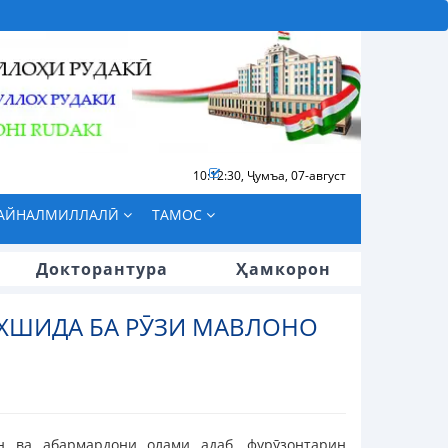
10:12:31
,
Ҷумъа, 07-август
БАЙНАЛМИЛЛАЛӢ
ТАМОС
Докторантура
Ҳамкорон
ХШИДА БА РӮЗИ МАВЛОНО
н ва абармардони олами адаб, фурӯзонтарин