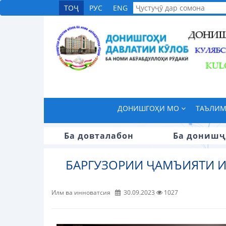
ТОҶ
РУС
ENG
ДОНИШГОҲИ МО
ТАЪЛИ
Ба довталабон
Ба донишҷ
БАРГУЗОРИИ ҶАМЪИЯТИ 
Илм ва инноватсия
30.09.2023
1027