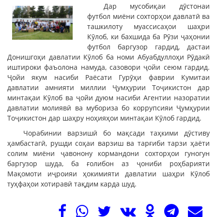
Дар мусобиқаи дӯстонаи
футбол миёни сохторҳои давлатӣ ва
ташкилоту муассисаҳои шаҳри
Кӯлоб, ки бахшида ба Рӯзи ҷаҳонии
футбол баргузор гардид, дастаи
Донишгоҳи давлатии Кӯлоб ба номи Абуабдуллоҳи Рӯдакӣ
иштироки фаъолона намуда, сазовори ҷойи сеюм гардид.
Ҷойи якум насиби Раёсати Гурӯҳи фаврии Кумитаи
давлатии амнияти миллии Ҷумҳурии Тоҷикистон дар
минтақаи Кӯлоб ва ҷойи дуюм насиби Агентии назоратии
давлатии молиявӣ ва мубориза бо коррупсияи Ҷумҳурии
Тоҷикистон дар шаҳру ноҳияҳои минтақаи Кӯлоб гардид.
Чорабинии варзишӣ бо мақсади таҳкими дӯстиву
ҳамбастагӣ, рушди соҳаи варзиш ва тарғиби тарзи ҳаёти
солим миёни ҷавонону кормандони сохторҳои гуногун
баргузор шуда, ба ғолибон аз ҷониби роҳбарияти
Мақомоти иҷроияи ҳокимияти давлатии шаҳри Кӯлоб
туҳфаҳои хотиравӣ тақдим карда шуд.