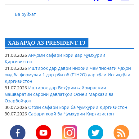
Ба рӯйхат
ХАБАРҲО АЗ PRESIDENT.TJ
01.08.2026
Анҷоми сафари корӣ дар Ҷумҳурии
Қирғизистон
01.08.2026
Иштирок дар даври ниҳоии Чемпионати ҷаҳон
оид ба формулаи 1 дар рӯи об (F1H2O) дар кӯли Иссиқкӯли
Қирғизистон
31.07.2026
Иштирок дар Вохӯрии ғайрирасмии
машваратии сарони давлатҳои Осиёи Марказӣ ва
Озарбойҷон
30.07.2026
Оғози сафари корӣ ба Ҷумҳурии Қирғизистон
30.07.2026
Сафари корӣ ба Ҷумҳурии Қирғизистон