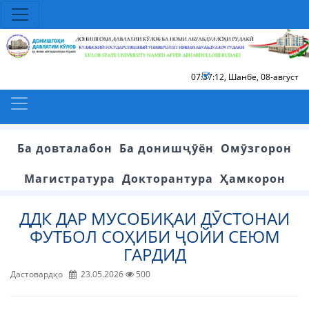
07:37:12
,
Шанбе, 08-август
Ба довталабон
Ба донишҷӯён
Омӯзгорон
Магистратура
Докторантура
Ҳамкорон
ДДК ДАР МУСОБИҚАИ ДӮСТОНАИ
ФУТБОЛ СОҲИБИ ҶОЙИ СЕЮМ
ГАРДИД
Дастовардҳо
23.05.2026
500