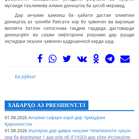
мусоиди таълимиву илмии донишгоҳ ба ҳисоб меравад.
Дар анҷоми ҳамоиш ба ҳайати дастаи олимпии
донишгоҳ аз ҷониби Раёсати кор бо ҷавонон ва варзиши
вилояти Хатлон сипоснома тақдим гардида, дастоварди
донишҷӯён ва саҳми омӯзгорони роҳнамо дар рушди
иқтидори зеҳнии ҷавонон қадршиносӣ карда шуд.
Ба рӯйхат
ХАБАРҲО АЗ PRESIDENT.TJ
01.08.2026
Анҷоми сафари корӣ дар Ҷумҳурии
Қирғизистон
01.08.2026
Иштирок дар даври ниҳоии Чемпионати ҷаҳон
оид ба формулаи 1 дар рӯи об (F1H2O) дар кӯли Иссиқкӯли