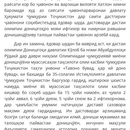
раёсати кор бо ҷавонон ва варзиши вилояти Хатлон зимни
баромади худ аз сиёсати ҷавонпарваронаи давлату
Ҳукумати Ҷумҳурии Тоҷикистон дар самти дастгирии
ҷавонони соҳибистеъдод ёдовар шуда, дастоварди дастаи
олимпии донишгоҳро мояи ифтихор ва намунаи равшани
донишандӯзиву талоши пайвастаи ҷавонон арзёбӣ кард.
Дар ин замина, ёдовар шудан ба маврид аст, ки дастаи
олимпии Донишгоҳи давлатии Кӯлоб ба номи Абуабдуллоҳи
Рӯдакӣ дар даври ниҳоии Олимпиадаи ҷумҳуриявӣ миёни
донишҷӯёни муассисаҳои таҳсилоти олии касбии Ҷумҳурии
Тоҷикистон таҳти унвони «Тавоно бувад, ҳар кӣ доно
бувад», ки бахшида ба 35-солагии Истиқлолияти давлатии
Ҷумҳурии Тоҷикистон баргузор гардид, иштироки шоиста
намуда, миёни 46 муассисаи таҳсилоти олии касбии
кишвар бо соҳиб шудан ба 15 ҷойи намоён, аз ҷумла 2
ҷойи аввал, 6 ҷойи дуюм, 5 ҷойи сеюм ва 2 ифтихорнома,
дар ҷамъбасти умумии натиҷаҳои даставӣ сазовори
мақоми дуюм гардидаанд. Ин дастоварди арзишманд
бозгӯи сатҳи баланди омодагии илмӣ, дониши мукаммал ва
талошҳои пайвастаи донишҷӯён, инчунин маҳсули
фаъолияти самараноки устодони роҳнамо ва муҳити