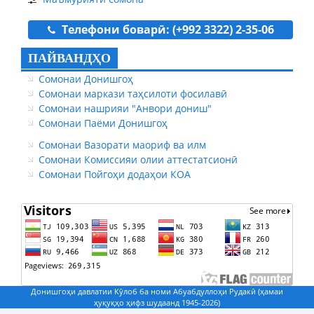
Телефони боварӣ: (+992 3322) 2-35-06
ПАЙВАНДҲО
Сомонаи Донишгоҳ
Сомонаи маркази таҳсилоти фосилавӣ
Сомонаи нашрияи "Анвори дониш"
Сомонаи Паёми Донишгоҳ
Сомонаи Вазорати маориф ва илм
Сомонаи Комиссияи олии аттестатсионӣ
Сомонаи Пойгоҳи додаҳои КОА
Донишгоҳи давлатии Кӯлоб ба номи Абуабдуллоҳи Рудакӣ (ҳамаи
ҳуқуқҳо ҳифз шудаанд 1945-2026)