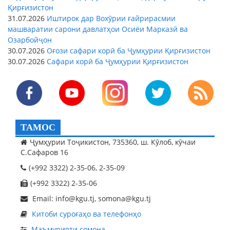
Қирғизистон
31.07.2026
Иштирок дар Вохӯрии ғайрирасмии
машваратии сарони давлатҳои Осиёи Марказӣ ва
Озарбойҷон
30.07.2026
Оғози сафари корӣ ба Ҷумҳурии Қирғизистон
30.07.2026
Сафари корӣ ба Ҷумҳурии Қирғизистон
ТАМОС
Ҷумҳурии Тоҷикистон, 735360, ш. Кӯлоб, кӯчаи
С.Сафаров 16
(+992 3322) 2-35-06, 2-35-09
(+992 3322) 2-35-06
Email: info@kgu.tj, somona@kgu.tj
Китоби суроғаҳо ва телефонҳо
Маъмурияти сомона