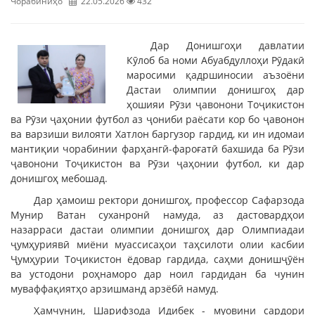
Чорабиниҳо
22.05.2026
432
Дар Донишгоҳи давлатии
Кӯлоб ба номи Абуабдуллоҳи Рӯдакӣ
маросими қадршиносии аъзоёни
Дастаи олимпии донишгоҳ дар
ҳошияи Рӯзи ҷавонони Тоҷикистон
ва Рӯзи ҷаҳонии футбол аз ҷониби раёсати кор бо ҷавонон
ва варзиши вилояти Хатлон баргузор гардид, ки ин идомаи
мантиқии чорабинии фарҳангӣ-фароғатӣ бахшида ба Рӯзи
ҷавонони Тоҷикистон ва Рӯзи ҷаҳонии футбол, ки дар
донишгоҳ мебошад.
Дар ҳамоиш ректори донишгоҳ, профессор Сафарзода
Мунир Ватан суханронӣ намуда, аз дастовардҳои
назарраси дастаи олимпии донишгоҳ дар Олимпиадаи
ҷумҳуриявӣ миёни муассисаҳои таҳсилоти олии касбии
Ҷумҳурии Тоҷикистон ёдовар гардида, саҳми донишҷӯён
ва устодони роҳнаморо дар ноил гардидан ба чунин
муваффақиятҳо арзишманд арзёбӣ намуд.
Ҳамчунин, Шарифзода Идибек - муовини сардори