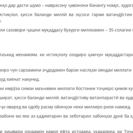
нҳо дар дасти шумо – наврасону ҷавонони бонангу номус, худог
истиқлол, ҳисси баланди миллӣ ва эҳсоси гарми ватандӯсти
.
оли сазовори ҷашни муқаддасу бузурги миллиамон – 35-солаги
таъкид менамоям, ки истиқлолу озодиро ҳамчун муқаддастар
 онро чун сарзамини аҷдодамон барои наслҳои ояндаи миллати 
худ хиёнат накунед.
ни имрӯза симои маънавии миллати бостонии тоҷикро ҳимоя ку
ират, ҳисси баланди миллӣ, ватандӯстиву ватанпарастӣ ва ху
 ҷо оваред ва одобу расму ойинҳои неки миллиро риоя намоед.
 забони мо яке аз қадимтарин ва зеботарин забонҳои дунё ба
и кишвари озодамон камол ёфта истодаед, уҳдадоред, ки Тоҷ