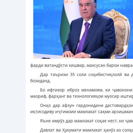
фарди ватандӯсти кишвар, махсусан барои навр
Дар таърихи 35 соли соҳибистиқлолӣ ва 
бозиданд.
Бо ифтихор иброз менамоям, ки ҷавонони
маориф, фарҳанг ва технологияҳои муосир ишти
Онҳо дар афзун гардонидани дастовардҳои
иқтисодиву иҷтимоии мамлакат саҳми арзишманд
Яъне имрӯз дар мамлакат соҳае нест, ки ҷ
Давлат ва Ҳукумати мамлакат ҳанӯз аз сол