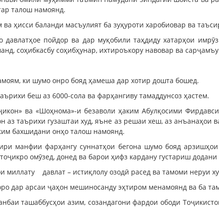
тар талош намоянд.
им ва ҳисси баланди масъулият ба зуҳуроти харобиовар ва таъ
о давлатҳое пойдор ва дар муқобили таҳдиду хатарҳои имрӯз
манд, соҳибкасбу соҳибҳунар, ихтироъкору навовар ва сарҷамъу
амоям, ки шумо онро бояд ҳамеша дар хотир дошта бошед.
аърихи беш аз 6000-сола ва фарҳангиву тамаддунсоз ҳастем.
ҷикон» ва «Шоҳнома»-и безаволи ҳаким Абулқосими Фирдавси
н аз таърихи гузаштаи худ, яъне аз решаи хеш, аз анъанаҳои в
ҳким бахшидани онҳо талош намоянд.
ири манфии фарҳангу суннатҳои бегона шумо бояд арзишҳои 
тоҷикро омӯзед, донед ва барои ҳифз кардану густариш додани
и миллату давлат – истиқлолу озодӣ расед ва тамоми неруи ху
моро дар арсаи ҷаҳон мешиносанду эҳтиром менамоянд ва ба та
анбаи ташаббусҳои азим, созандагони фардои ободи Тоҷикист