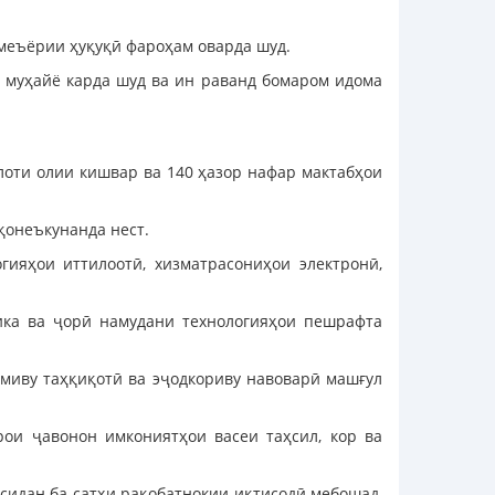
меъёрии ҳуқуқӣ фароҳам оварда шуд.
р муҳайё карда шуд ва ин раванд бомаром идома
илоти олии кишвар ва 140 ҳазор нафар мактабҳои
қонеъкунанда нест.
ияҳои иттилоотӣ, хизматрасониҳои электронӣ,
ика ва ҷорӣ намудани технологияҳои пешрафта
лмиву таҳқиқотӣ ва эҷодкориву навоварӣ машғул
рои ҷавонон имкониятҳои васеи таҳсил, кор ва
сидан ба сатҳи рақобатнокии иқтисодӣ мебошад,