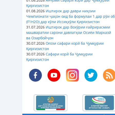
01.08.2026
Анҷоми сафари корӣ дар Ҷумҳурии
Қирғизистон
01.08.2026
Иштирок дар даври ниҳоии
Чемпионати ҷаҳон оид ба формулаи 1 дар рӯи об
(F1H2O) дар кӯли Иссиқкӯли Қирғизистон
31.07.2026
Иштирок дар Вохӯрии ғайрирасмии
машваратии сарони давлатҳои Осиёи Марказӣ
ва Озарбойҷон
30.07.2026
Оғози сафари корӣ ба Ҷумҳурии
Қирғизистон
30.07.2026
Сафари корӣ ба Ҷумҳурии
Қирғизистон