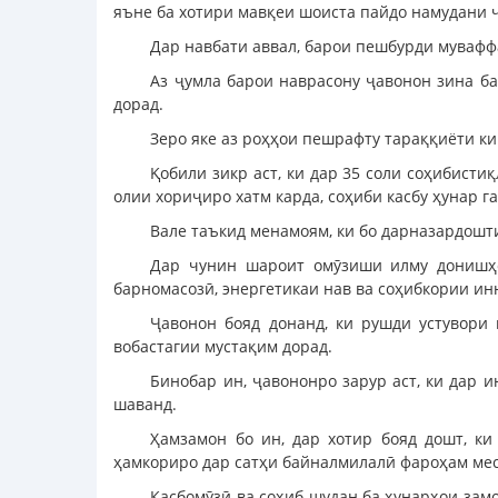
яъне ба хотири мавқеи шоиста пайдо намудани ҷ
Дар навбати аввал, барои пешбурди мувафф
Аз ҷумла барои наврасону ҷавонон зина б
дорад.
Зеро яке аз роҳҳои пешрафту тараққиёти к
Қобили зикр аст, ки дар 35 соли соҳибист
олии хориҷиро хатм карда, соҳиби касбу ҳунар г
Вале таъкид менамоям, ки бо дарназардошти
Дар чунин шароит омӯзиши илму донишҳои
барномасозӣ, энергетикаи нав ва соҳибкории и
Ҷавонон бояд донанд, ки рушди устувори
вобастагии мустақим дорад.
Бинобар ин, ҷавононро зарур аст, ки дар 
шаванд.
Ҳамзамон бо ин, дар хотир бояд дошт, к
ҳамкориро дар сатҳи байналмилалӣ фароҳам мес
Касбомӯзӣ ва соҳиб шудан ба ҳунарҳои зам