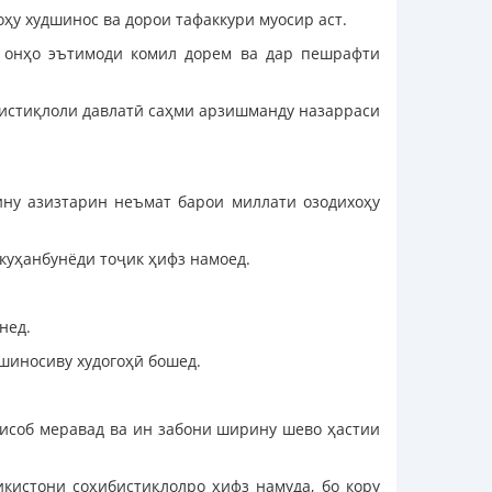
оҳу худшинос ва дорои тафаккури муосир аст.
и онҳо эътимоди комил дорем ва дар пешрафти
и истиқлоли давлатӣ саҳми арзишманду назарраси
ину азизтарин неъмат барои миллати озодихоҳу
куҳанбунёди тоҷик ҳифз намоед.
нед.
дшиносиву худогоҳӣ бошед.
 ҳисоб меравад ва ин забони ширину шево ҳастии
икистони соҳибистиқлолро ҳифз намуда, бо кору