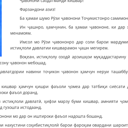
Ҷавонони саодатманди кишвар!
Фарзандони азиз!
Ба ҳамаи шумо Рӯзи ҷавонони Тоҷикистонро самимон
Ин ҷашнро, ҳамчунин, ба ҳамаи ҷавононе, ки дар 
менамоям.
Имсол мо Рӯзи ҷавононро дар соли барои мардуми
истиқлоли давлатии кишварамон ҷашн мегирем.
Воқеан, истиқлолу озодӣ арзишҳои муқаддастарину
асону ҷавонон мебошад.
давлатдории навини тоҷикон ҷавонон ҳамчун неруи ташабб
 кишвар ҳамчун қишри фаъоли ҷомеа дар татбиқи сиёсати 
роки фаъол доранд.
 истиқлоли давлатӣ, ҳифзи марзу буми кишвар, амнияти ҷоме
 гузошта истодаанд.
авонони мо дар он иштироки фаъол надошта бошанд.
ҳои нахустини соҳибистиқлолӣ барои фароҳам овардани шароити