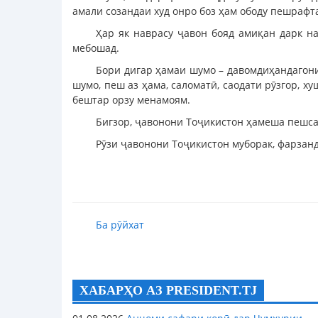
амали созандаи худ онро боз ҳам ободу пешрафт
Ҳар як наврасу ҷавон бояд амиқан дарк на
мебошад.
Бори дигар ҳамаи шумо – давомдиҳандагони
шумо, пеш аз ҳама, саломатӣ, саодати рӯзгор, 
бештар орзу менамоям.
Бигзор, ҷавонони Тоҷикистон ҳамеша пешса
Рӯзи ҷавонони Тоҷикистон муборак, фарзанд
Ба рӯйхат
ХАБАРҲО АЗ PRESIDENT.TJ