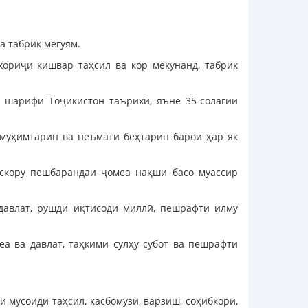
а табрик мегӯям.
хориҷи кишвар таҳсил ва кор мекунанд, табрик
 шарифи Тоҷикистон таърихӣ, яъне 35-солагии
 муҳимтарин ва неъмати беҳтарин барои ҳар як
ускору пешбарандаи ҷомеа нақши басо муассир
давлат, рушди иқтисоди миллӣ, пешрафти илму
а ва давлат, таҳкими сулҳу субот ва пешрафти
 мусоиди таҳсил, касбомӯзӣ, варзиш, соҳибкорӣ,