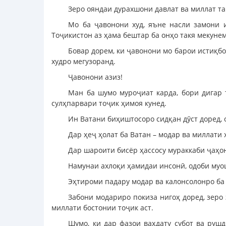
Зеро ояндаи дурахшони давлат ва миллат та
Мо ба ҷавонони худ, яъне насли замони 
Тоҷикистон аз ҳама бештар ба онҳо такя мекунем
Бовар дорем, ки ҷавонони мо барои истиқб
худро мегузоранд.
Ҷавонони азиз!
Ман ба шумо муроҷиат карда, бори дигар 
сулҳпарвари тоҷик ҳимоя кунед.
Ин Ватани биҳиштосоро сидқан дӯст доред,
Дар ҳеҷ ҳолат ба Ватан – модар ва миллати 
Дар шароити бисёр ҳассосу мураккаби ҷаҳо
Намунаи ахлоқи ҳамидаи инсонӣ, одоби муош
Эҳтироми падару модар ва калонсолонро ба
Забони модариро покиза нигоҳ доред, зеро
миллати бостонии тоҷик аст.
Шумо, ки дар фазои ваҳдату субот ва рушд