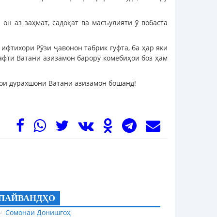
 он аз заҳмат, садоқат ва масъулияти ӯ вобаста
фтихори Рӯзи ҷавонон табрик гуфта, ба ҳар яки
рафти Ватани азизамон барору комёбиҳои боз ҳам
дои дурахшони Ватани азизамон бошанд!
ПАЙВАНДҲО
Сомонаи Донишгоҳ