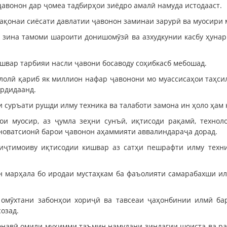
авонон дар ҷомеа тадбирҳои зиёдро амалӣ намуда истодааст.
ақонаи сиёсати давлатии ҷавонон заминаи зарурӣ ва муосири 
а зина тамоми шароити донишомӯзӣ ва азхудкунии касбу ҳуна
ишвар тарбияи насли ҷавони босаводу соҳибкасб мебошад.
иқлолӣ қариб як миллион нафар ҷавонони мо муассисаҳои таҳс
ардидаанд.
 суръати рушди илму техника ва талаботи замона ин ҳоло ҳам 
 муосир, аз ҷумла зеҳни сунъӣ, иқтисоди рақамӣ, технолог
нноватсионӣ барои ҷавонон аҳаммияти аввалиндараҷа дорад.
 иҷтимоиву иқтисодии кишвар аз сатҳи пешрафти илму техн
ин марҳала бо иродаи мустаҳкам ба фаъолияти самарабахши и
и омӯхтани забонҳои хориҷӣ ва тавсеаи ҷаҳонбинии илмӣ ба
озад.
онавӣ омили муҳимми таъмин намудани зиндагии шоиста ва ра