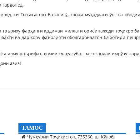
а гардонед.
мояд, ки Тоҷикистон Ватани ӯ, хонаи муқаддаси ӯст ва ободии
 таъриху фарҳанги қадимаи миллати ориёинажоди тоҷикро ба и
хушбахтӣ ва дар кору фаъолияти ободгаронаатон ба хотири пеш
фи илму маърифат, ҳомии сулҳу субот ва созандаи имрӯзу фар
они азиз!
ТАМОС
Ҷумҳурии Тоҷикистон, 735360, ш. Кӯлоб,