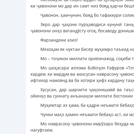
ки ҷавонони мо дар ин самт низ бояд ҳарчи беш
Ҷавонон, ҳамчунин, бояд бо тафаккури сол
Зеро дар ҷаҳони пурҳаводиси кунунӣ танҳ
ҷавонони онҳо ватандӯсту огоҳ, босаводу дониш
Фарзандони азиз!
Мехоҳам як нуктаи бисёр муҳимро таъкид н
Мо – тоҷикон миллати ориёинажод, соҳиби т
Мо шоҳасари аллома Бобоҷон Ғафуров «То
кардем, ки мардум ва махсусан наврасону ҷавоно
ифтихор намоянд ва ба хотири ҳифз кардану та
Хусусан, дар шароити ҷаҳонишавӣ ва таъс
ойинҳо ва суннату анъанаҳои миллати бостонии 
Муҳимтар аз ҳама, ба қадри неъмати бебаҳо
Чунки маҳз ҳамин неъмати бебаҳо аст, ки 
Мо наврасону ҷавонони имрӯзаро беҳуда м
нагуфтаем.