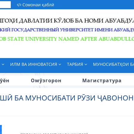
Сомонаи қаблӣ
М
ИЛМ ВА ИННОВАТСИЯ
ТАРБИЯ
МУНОСИБАТҲОИ 
ӯён
Омӯзгорон
Магистратура
ШӢ БА МУНОСИБАТИ РӮЗИ ҶАВОНОН