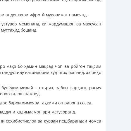
сири андешаҳои ифротӣ муқовимат намоянд.
 устувор мемонанд, ки мардумашон ва махсусан
 муттаҳид бошанд.
ро маҳз бо ҳамин мақсад чоп ва ройгон тақсим
атандӯстиву ватандории худ огоҳ бошанд, аз онҳо
бунёдии миллӣ – таърих, забон фарҳанг, расму
 онҳо талош намоед.
дро барои ҳимояву таҳкими он равона созед.
маддуни қадимаамон арҷ мегузоранд.
они соҳибистиқлол ва қувваи пешбарандаи ҷомеа