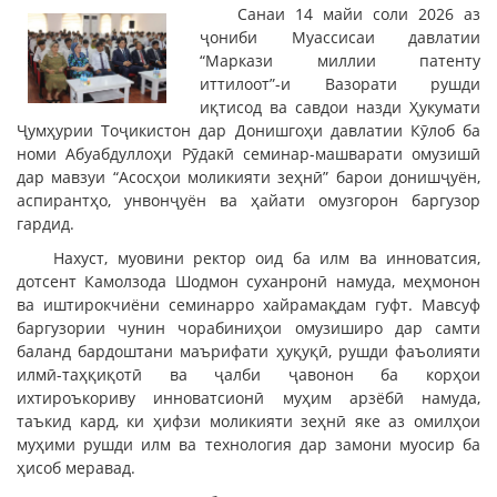
Санаи 14 майи соли 2026 аз
ҷониби Муассисаи давлатии
“Маркази миллии патенту
иттилоот”-и Вазорати рушди
иқтисод ва савдои назди Ҳукумати
Ҷумҳурии Тоҷикистон дар Донишгоҳи давлатии Кӯлоб ба
номи Абуабдуллоҳи Рӯдакӣ семинар-машварати омузишӣ
дар мавзуи “Асосҳои моликияти зеҳнӣ” барои донишҷуён,
аспирантҳо, унвонҷуён ва ҳайати омузгорон баргузор
гардид.
Нахуст, муовини ректор оид ба илм ва инноватсия,
дотсент Камолзода Шодмон суханронӣ намуда, меҳмонон
ва иштирокчиёни семинарро хайрамақдам гуфт. Мавсуф
баргузории чунин чорабиниҳои омузиширо дар самти
баланд бардоштани маърифати ҳуқуқӣ, рушди фаъолияти
илмӣ-таҳқиқотӣ ва ҷалби ҷавонон ба корҳои
ихтироъкориву инноватсионӣ муҳим арзёбӣ намуда,
таъкид кард, ки ҳифзи моликияти зеҳнӣ яке аз омилҳои
муҳими рушди илм ва технология дар замони муосир ба
ҳисоб меравад.