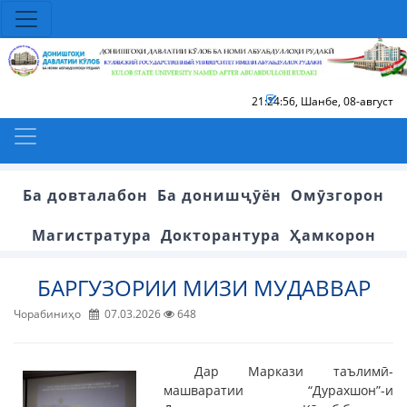
21:24:56
,
Шанбе, 08-август
Ба довталабон
Ба донишҷӯён
Омӯзгорон
Магистратура
Докторантура
Ҳамкорон
БАРГУЗОРИИ МИЗИ МУДАВВАР
Чорабиниҳо
07.03.2026
648
Дар Маркази таълимӣ-
машваратии “Дурахшон”-и