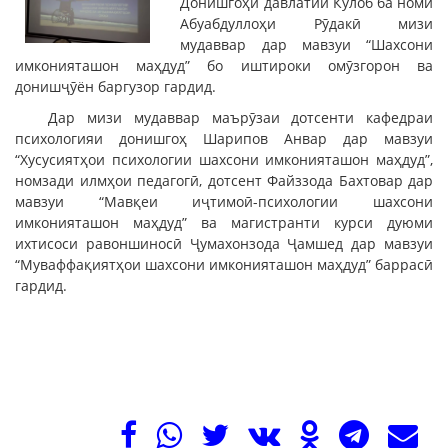
Донишгоҳи давлатии Кӯлоб ба номи
Абуабдуллоҳи Рӯдакӣ мизи
мудаввар дар мавзуи “Шахсони
имконияташон маҳдуд” бо иштироки омӯзгорон ва
донишҷӯён баргузор гардид.
Дар мизи мудаввар маърӯзаи дотсенти кафедраи
психологияи донишгоҳ Шарипов Анвар дар мавзуи
“Хусусиятҳои психологии шахсони имконияташон маҳдуд”,
номзади илмҳои педагогӣ, дотсент Файззода Бахтовар дар
мавзуи “Мавқеи иҷтимоӣ-психологии шахсони
имконияташон маҳдуд” ва магистранти курси дуюми
ихтисоси равоншиносӣ Ҷумахонзода Ҷамшед дар мавзуи
“Муваффақиятҳои шахсони имконияташон маҳдуд” баррасӣ
гардид.