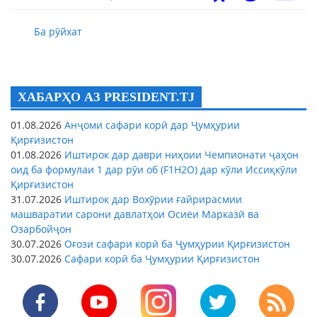
Ба рӯйхат
ХАБАРҲО АЗ PRESIDENT.TJ
01.08.2026
Анҷоми сафари корӣ дар Ҷумҳурии
Қирғизистон
01.08.2026
Иштирок дар даври ниҳоии Чемпионати ҷаҳон
оид ба формулаи 1 дар рӯи об (F1H2O) дар кӯли Иссиқкӯли
Қирғизистон
31.07.2026
Иштирок дар Вохӯрии ғайрирасмии
машваратии сарони давлатҳои Осиёи Марказӣ ва
Озарбойҷон
30.07.2026
Оғози сафари корӣ ба Ҷумҳурии Қирғизистон
30.07.2026
Сафари корӣ ба Ҷумҳурии Қирғизистон