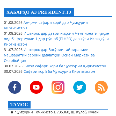
ХАБАРҲО АЗ PRESIDENT.TJ
01.08.2026
Анҷоми сафари корӣ дар Ҷумҳурии
Қирғизистон
01.08.2026
Иштирок дар даври ниҳоии Чемпионати ҷаҳон
оид ба формулаи 1 дар рӯи об (F1H2O) дар кӯли Иссиқкӯли
Қирғизистон
31.07.2026
Иштирок дар Вохӯрии ғайрирасмии
машваратии сарони давлатҳои Осиёи Марказӣ ва
Озарбойҷон
30.07.2026
Оғози сафари корӣ ба Ҷумҳурии Қирғизистон
30.07.2026
Сафари корӣ ба Ҷумҳурии Қирғизистон
ТАМОС
Ҷумҳурии Тоҷикистон, 735360, ш. Кӯлоб, кӯчаи