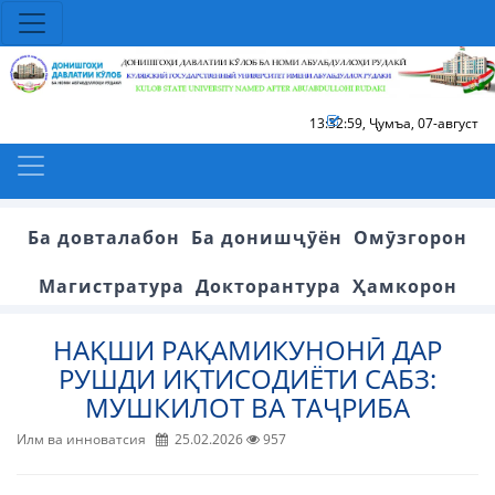
13:32:59
,
Ҷумъа, 07-август
Ба довталабон
Ба донишҷӯён
Омӯзгорон
Магистратура
Докторантура
Ҳамкорон
НАҚШИ РАҚАМИКУНОНӢ ДАР
РУШДИ ИҚТИСОДИЁТИ САБЗ:
МУШКИЛОТ ВА ТАҶРИБА
Илм ва инноватсия
25.02.2026
957