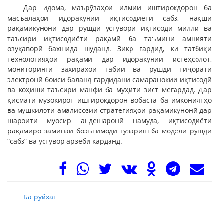
Дар идома, маърӯзаҳои илмии иштирокдорон ба
масъалаҳои идоракунии иқтисодиёти сабз, нақши
рақамикунонӣ дар рушди устувори иқтисоди миллӣ ва
таъсири иқтисодиёти рақамӣ ба таъмини амнияти
озуқаворӣ бахшида шуданд. Зикр гардид, ки татбиқи
технологияҳои рақамӣ дар идоракунии истеҳсолот,
мониторинги захираҳои табиӣ ва рушди тиҷорати
электронӣ боиси баланд гардидани самаранокии иқтисодӣ
ва коҳиши таъсири манфӣ ба муҳити зист мегардад. Дар
қисмати музокирот иштирокдорон вобаста ба имкониятҳо
ва мушкилоти амалисозии стратегияҳои рақамикунонӣ дар
шароити муосир андешаронӣ намуда, иқтисодиёти
рақамиро заминаи боэътимоди гузариш ба модели рушди
“сабз” ва устувор арзёбӣ карданд.
Ба рӯйхат