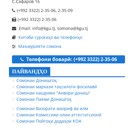
С.Сафаров 16
(+992 3322) 2-35-06, 2-35-09
(+992 3322) 2-35-06
Email: info@kgu.tj, somona@kgu.tj
Китоби суроғаҳо ва телефонҳо
Маъмурияти сомона
Телефони боварӣ: (+992 3322) 2-35-06
ПАЙВАНДҲО
Сомонаи Донишгоҳ
Сомонаи маркази таҳсилоти фосилавӣ
Сомонаи нашрияи "Анвори дониш"
Сомонаи Паёми Донишгоҳ
Сомонаи Вазорати маориф ва илм
Сомонаи Комиссияи олии аттестатсионӣ
Сомонаи Пойгоҳи додаҳои КОА