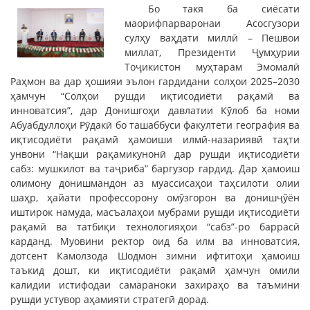
Бо такя ба сиёсати
маорифпарваронаи Асосгузори
сулҳу ваҳдати миллӣ – Пешвои
миллат, Президенти Ҷумҳурии
Тоҷикистон муҳтарам Эмомалӣ
Раҳмон ва дар ҳошияи эълон гардидани солҳои 2025–2030
ҳамчун “Солҳои рушди иқтисодиёти рақамӣ ва
инноватсия”, дар Донишгоҳи давлатии Кӯлоб ба номи
Абуабдуллоҳи Рӯдакӣ бо ташаббуси факултети география ва
иқтисодиёти рақамӣ ҳамоиши илмӣ-назариявӣ таҳти
унвони “Нақши рақамикунонӣ дар рушди иқтисодиёти
сабз: мушкилот ва таҷриба” баргузор гардид. Дар ҳамоиш
олимону донишмандон аз муассисаҳои таҳсилоти олии
шаҳр, ҳайати профессорону омӯзгорон ва донишҷӯён
иштирок намуда, масъалаҳои мубрами рушди иқтисодиёти
рақамӣ ва татбиқи технологияҳои “сабз”-ро баррасӣ
карданд. Муовини ректор оид ба илм ва инноватсия,
дотсент Камолзода Шодмон зимни ифтитоҳи ҳамоиш
таъкид дошт, ки иқтисодиёти рақамӣ ҳамчун омили
калидии истифодаи самараноки захираҳо ва таъмини
рушди устувор аҳамияти стратегӣ дорад.