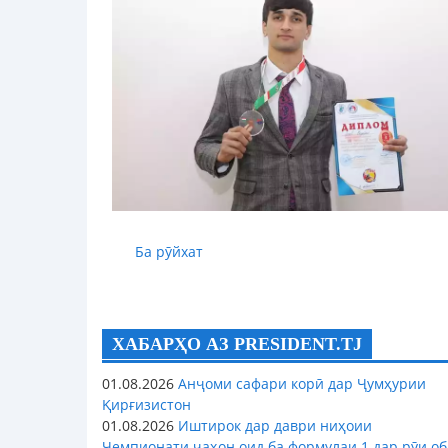
Ба рӯйхат
ХАБАРҲО АЗ PRESIDENT.TJ
01.08.2026
Анҷоми сафари корӣ дар Ҷумҳурии
Қирғизистон
01.08.2026
Иштирок дар даври ниҳоии
Чемпионати ҷаҳон оид ба формулаи 1 дар рӯи об