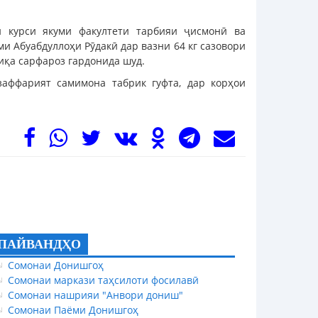
и курси якуми факултети тарбияи ҷисмонӣ ва
и Абуабдуллоҳи Рӯдакӣ дар вазни 64 кг сазовори
иқа сарфароз гардонида шуд.
заффарият самимона табрик гуфта, дар корҳои
ПАЙВАНДҲО
Сомонаи Донишгоҳ
Сомонаи маркази таҳсилоти фосилавӣ
Сомонаи нашрияи "Анвори дониш"
Сомонаи Паёми Донишгоҳ