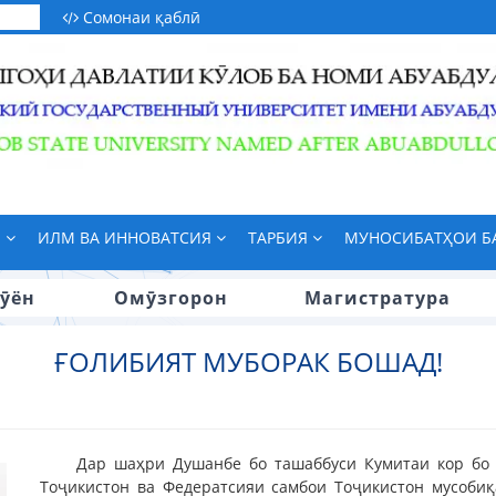
Сомонаи қаблӣ
М
ИЛМ ВА ИННОВАТСИЯ
ТАРБИЯ
МУНОСИБАТҲОИ 
ӯён
Омӯзгорон
Магистратура
ҒОЛИБИЯТ МУБОРАК БОШАД!
Дар шаҳри Душанбе бо ташаббуси Кумитаи кор бо
Тоҷикистон ва Федератсияи самбои Тоҷикистон мусобиқ