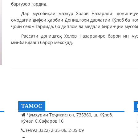
баргузор гардид.
Дар мусобиқаи мазкур Холов Назаралӣ- донишҷӯ
омодагии дифои ҳарбии Донишгоҳи давлатии Кӯлоб ба ном
ҷойи сеюм гардида, бо диплом ва медали биринҷии мусоб
Раёсати донишгоҳ Холов Назаралиро барои ин му
минбаъдааш барор мехоҳад.
ТАМОС
Ҷумҳурии Тоҷикистон, 735360, ш. Кӯлоб,
кӯчаи С.Сафаров 16
(+992 3322) 2-35-06, 2-35-09