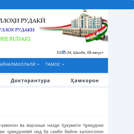
03:25:35
,
Шанбе, 08-август
БАЙНАЛМИЛЛАЛӢ
ТАМОС
Докторантура
Ҳамкорон
 ҷавонон ва варзиши назди Ҳукумати Ҷумҳурии
аи ҷумҳуриявӣ оид ба самбо байни калонсолон