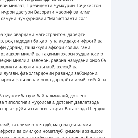
швои миллат, Президенти Ҷумҳурии Тоҷикистон
 иҷрои дастури Вазорати маориф ва илми
 озмуни ҷумҳуриявии “Магистранти сол”
ба ҳам овардани магистрантон, дарёфти
, роҳ надодан ба ҳар гуна ақидаҳои ифротӣ ва
фӣ доранд, ташаккули афкори солим, ғанӣ
арзишҳои миллӣ ва таҳкими эхсоси худшиносию
зеҳни миллии ҷавонон, равона намудани онҳо ба
тақвияти ҷаҳони маънавӣ, ахлоқӣ ва
и луғавӣ, фаъолгардонии раванди забондонӣ,
ироки фаъолонаи онҳо дар ҳаёти илмӣ, сиёсӣ ва
 ба муносибатҳои байналмилалӣ, дотсент
ва типологияи муқоисавӣ, дотсент Давлатзода
ктор аз рўйи ихтисоси таърих Ватанзода Шердил
илмӣ, таълимию методӣ, мақолаҳои илмии
и ифротӣ ва омилҳои номатлуб, ҳимояи арзишҳои
рдҳои даврони соҳибистиқлолии кишвар баргузор