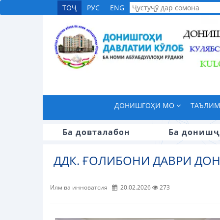
ТОҶ
РУС
ENG
ДОНИШГОҲИ МО
ТАЪЛИ
Ба довталабон
Ба донишҷ
ДДК. ҒОЛИБОНИ ДАВРИ ДО
Илм ва инноватсия
20.02.2026
273