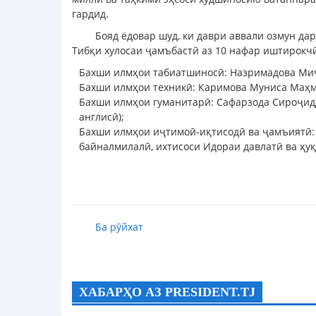
гардид.
Бояд ёдовар шуд, ки даври аввали озмун да
Тибқи хулосаи ҷамъбастӣ аз 10 нафар иштирокч
Бахши илмҳои табиатшиносӣ: Назримадова Миҷг
Бахши илмҳои техникӣ: Каримова Муниса Маҳма
Бахши илмҳои гуманитарӣ: Сафарзода Сироҷидд
англисӣ);
Бахши илмҳои иҷтимоӣ-иқтисодӣ ва ҷамъиятӣ: 
байналмилалӣ, ихтисоси Идораи давлатӣ ва ҳуқ
Ба рӯйхат
ХАБАРҲО АЗ PRESIDENT.TJ