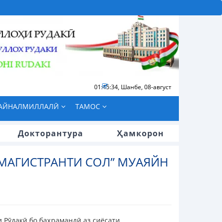
01:45:35
,
Шанбе, 08-август
БАЙНАЛМИЛЛАЛӢ
ТАМОС
Докторантура
Ҳамкорон
МАГИСТРАНТИ СОЛ” МУАЯЙН
 Рӯдакӣ бо баҳрамандӣ аз сиёсати