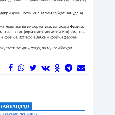
р даври донишгоҳӣ миёни ҳам сабқат намуданд.
математика ва информатика, ихтисоси Физика;
матика ва информатика, ихтисоси Информатика;
и хориҷӣ, ихтисоси Забони хориҷӣ (забони
култети таърих, ҳуқуқ ва муносибатҳои
ПАЙВАНДҲО
Сомонаи Донишгоҳ