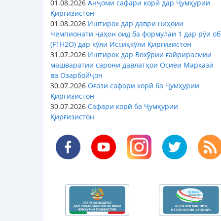
01.08.2026
Анҷоми сафари корӣ дар Ҷумҳурии
Қирғизистон
01.08.2026
Иштирок дар даври ниҳоии
Чемпионати ҷаҳон оид ба формулаи 1 дар рӯи об
(F1H2O) дар кӯли Иссиқкӯли Қирғизистон
31.07.2026
Иштирок дар Вохӯрии ғайрирасмии
машваратии сарони давлатҳои Осиёи Марказӣ
ва Озарбойҷон
30.07.2026
Оғози сафари корӣ ба Ҷумҳурии
Қирғизистон
30.07.2026
Сафари корӣ ба Ҷумҳурии
Қирғизистон