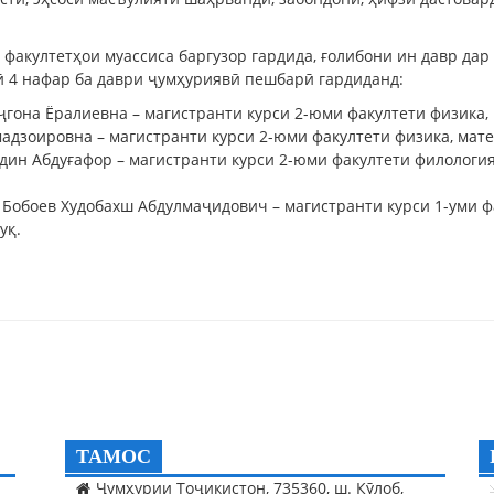
р факултетҳои муассиса баргузор гардида, ғолибони ин давр да
ӣ 4 нафар ба даври ҷумҳуриявӣ пешбарӣ гардиданд:
она Ёралиевна – магистранти курси 2-юми факултети физика, 
дзоировна – магистранти курси 2-юми факултети физика, мате
ин Абдуғафор – магистранти курси 2-юми факултети филология
Бобоев Худобахш Абдулмаҷидович – магистранти курси 1-уми фа
уқ.
ТАМОС
Ҷумҳурии Тоҷикистон, 735360, ш. Кӯлоб,