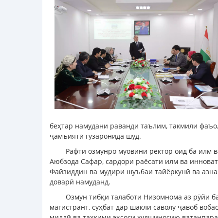
беҳтар намудани раванди таълим, такмили фаъо
ҷамъиятӣ гузаронида шуд.
Рафти озмунро муовини ректор оид ба илм в
Аюбзода Сафар, сардори раёсати илм ва инноват
Файзиддин ва мудири шуъбаи тайёркунӣ ва азнав
доварӣ намуданд.
Озмун тибқи талаботи Низомнома аз рӯйи 
магистрант, суҳбат дар шакли саволу ҷавоб воб
миллӣ ва таҳкими эҳсоси худшиносию ватанпара