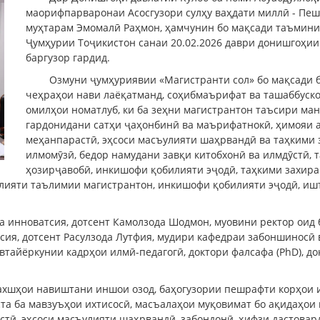
маорифпарваронаи Асосгузори сулҳу ваҳдати миллӣ - Пе
муҳтарам Эмомалӣ Раҳмон, ҳамчунин бо мақсади таъмини
Ҷумҳурии Тоҷикистон санаи 20.02.2026 даври донишгоҳии
баргузор гардид.
Озмуни ҷумҳуриявии «Магистранти сол» бо мақсади 
чеҳраҳои нави лаёқатманд, соҳибмаърифат ва ташаббускор
омилҳои номатлуб, ки ба зеҳни магистрантон таъсири ман
гардонидани сатҳи ҷаҳонбинӣ ва маърифатнокӣ, ҳимояи 
меҳанпарастӣ, эҳсоси масъулияти шаҳрвандӣ ва таҳкими 
илмомӯзӣ, бедор намудани завқи китобхонӣ ва илмдӯстӣ, 
ҳозирҷавобӣ, инкишофи қобилияти эҷодӣ, таҳкими захира
лияти таълимии магистрантон, инкишофи қобилияти эҷодӣ, ишт
а инноватсия, дотсент Камолзода Шодмон, муовини ректор оид
сия, дотсент Расулзода Лутфия, мудири кафедраи забоншиносӣ 
тайёркунии кадрҳои илмӣ-педагогӣ, доктори фалсафа (PhD), до
бахшҳои навиштани иншои озод, баҳогузории пешрафти корҳои 
аста ба мавзуъҳои ихтисосӣ, масъалаҳои муқовимат бо ақидаҳо
стӣ, эҳсоси масъулияти шаҳрвандӣ, забондонӣ, ҳифзи дастова