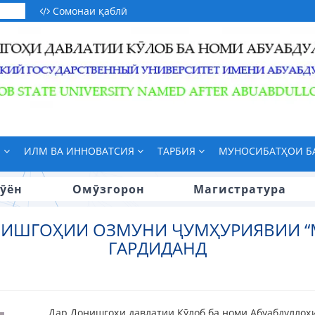
Сомонаи қаблӣ
М
ИЛМ ВА ИННОВАТСИЯ
ТАРБИЯ
МУНОСИБАТҲОИ 
ӯён
Омӯзгорон
Магистратура
НИШГОҲИИ ОЗМУНИ ҶУМҲУРИЯВИИ “
ГАРДИДАНД
Дар Донишгоҳи давлатии Кӯлоб ба номи Абуабдуллоҳи