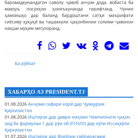
баромадкунандагон саволу ҷавоб анҷом дода, вобаста ба
мавзуъ посухҳои қонеъкунанда гирифтанд. Чунин
ҳамоишҳо дар баланд бардоштани сатҳи маърифати
сиёсиву ҳуқуқӣ ва ташаккули ҷаҳонбинии солими ҷавонон
нақши муҳим мегузоранд.
Ба рӯйхат
ХАБАРҲО АЗ PRESIDENT.TJ
01.08.2026
Анҷоми сафари корӣ дар Ҷумҳурии
Қирғизистон
01.08.2026
Иштирок дар даври ниҳоии Чемпионати ҷаҳон
оид ба формулаи 1 дар рӯи об (F1H2O) дар кӯли Иссиқкӯли
Қирғизистон
31.07.2026
Иштирок дар Вохӯрии ғайрирасмии