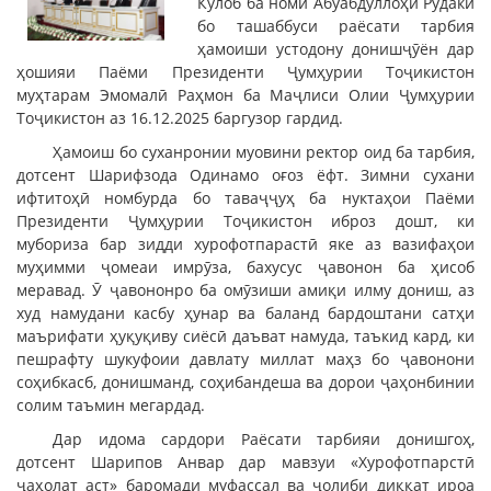
Кӯлоб ба номи Абуабдуллоҳи Рӯдакӣ
бо ташаббуси раёсати тарбия
ҳамоиши устодону донишҷӯён дар
ҳошияи Паёми Президенти Ҷумҳурии Тоҷикистон
муҳтарам Эмомалӣ Раҳмон ба Маҷлиси Олии Ҷумҳурии
Тоҷикистон аз 16.12.2025 баргузор гардид.
Ҳамоиш бо суханронии муовини ректор оид ба тарбия,
дотсент Шарифзода Одинамо оғоз ёфт. Зимни сухани
ифтитоҳӣ номбурда бо таваҷҷуҳ ба нуктаҳои Паёми
Президенти Ҷумҳурии Тоҷикистон иброз дошт, ки
мубориза бар зидди хурофотпарастӣ яке аз вазифаҳои
муҳимми ҷомеаи имрӯза, бахусус ҷавонон ба ҳисоб
меравад. Ӯ ҷавононро ба омӯзиши амиқи илму дониш, аз
худ намудани касбу ҳунар ва баланд бардоштани сатҳи
маърифати ҳуқуқиву сиёсӣ даъват намуда, таъкид кард, ки
пешрафту шукуфоии давлату миллат маҳз бо ҷавонони
соҳибкасб, донишманд, соҳибандеша ва дорои ҷаҳонбинии
солим таъмин мегардад.
Дар идома сардори Раёсати тарбияи донишгоҳ,
дотсент Шарипов Анвар дар мавзуи «Хурофотпарстӣ
ҷаҳолат аст» баромади муфассал ва ҷолиби диққат ироа