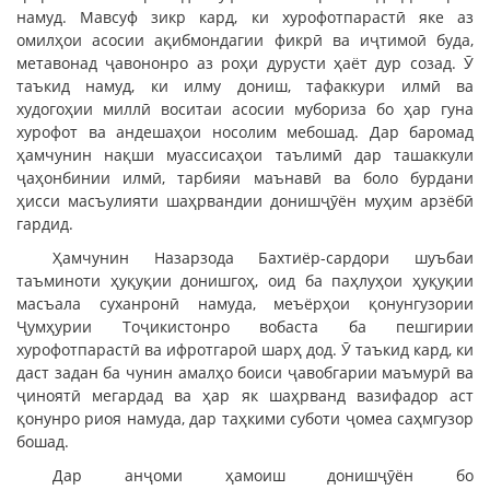
намуд. Мавсуф зикр кард, ки хурофотпарастӣ яке аз
омилҳои асосии ақибмондагии фикрӣ ва иҷтимоӣ буда,
метавонад ҷавононро аз роҳи дурусти ҳаёт дур созад. Ӯ
таъкид намуд, ки илму дониш, тафаккури илмӣ ва
худогоҳии миллӣ воситаи асосии мубориза бо ҳар гуна
хурофот ва андешаҳои носолим мебошад. Дар баромад
ҳамчунин нақши муассисаҳои таълимӣ дар ташаккули
ҷаҳонбинии илмӣ, тарбияи маънавӣ ва боло бурдани
ҳисси масъулияти шаҳрвандии донишҷӯён муҳим арзёбӣ
гардид.
Ҳамчунин Назарзода Бахтиёр-сардори шуъбаи
таъминоти ҳуқуқии донишгоҳ, оид ба паҳлуҳои ҳуқуқии
масъала суханронӣ намуда, меъёрҳои қонунгузории
Ҷумҳурии Тоҷикистонро вобаста ба пешгирии
хурофотпарастӣ ва ифротгароӣ шарҳ дод. Ӯ таъкид кард, ки
даст задан ба чунин амалҳо боиси ҷавобгарии маъмурӣ ва
ҷиноятӣ мегардад ва ҳар як шаҳрванд вазифадор аст
қонунро риоя намуда, дар таҳкими суботи ҷомеа саҳмгузор
бошад.
Дар анҷоми ҳамоиш донишҷӯён бо