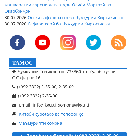
машваратии сарони давлатҳои Осиёи Марказӣ ва
Озарбойҷон
30.07.2026
Оғози сафари корӣ ба Ҷумҳурии Қирғизистон
30.07.2026
Сафари корӣ ба Ҷумҳурии Қирғизистон
ТАМОС
Ҷумҳурии Тоҷикистон, 735360, ш. Кӯлоб, кӯчаи
С.Сафаров 16
(+992 3322) 2-35-06, 2-35-09
(+992 3322) 2-35-06
Email: info@kgu.tj, somona@kgu.tj
Китоби суроғаҳо ва телефонҳо
Маъмурияти сомона