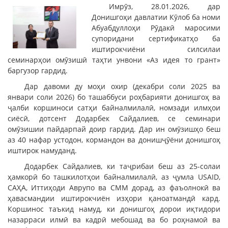
Имрӯз, 28.01.2026, дар
Донишгоҳи давлатии Кӯлоб ба номи
Абуабдуллоҳи Рӯдакӣ маросими
супоридани сертификатҳо ба
иштирокчиёни силсилаи
семинарҳои омӯзишӣ таҳти унвони «Аз идея то грант»
баргузор гардид.
Дар давоми ду моҳи охир (декабри соли 2025 ва
январи соли 2026) бо ташаббуси роҳбарияти донишгоҳ ва
ҷалби коршиноси сатҳи байналмилалӣ, номзади илмҳои
сиёсӣ, дотсент Додарбек Сайдалиев, се семинари
омӯзишии пайдарпай доир гардид. Дар ин омӯзишҳо беш
аз 40 нафар устодон, кормандон ва донишҷӯёни донишгоҳ
иштирок намуданд.
Додарбек Сайдалиев, ки таҷрибаи беш аз 25-солаи
ҳамкорӣ бо ташкилотҳои байналмилалӣ, аз ҷумла USAID,
САҲА, Иттиҳоди Аврупо ва СММ дорад, аз фаъолнокӣ ва
ҳавасмандии иштирокчиён изҳори қаноатмандӣ кард.
Коршинос таъкид намуд, ки донишгоҳ дорои иқтидори
назарраси илмӣ ва кадрӣ мебошад ва бо роҳнамоӣ ва