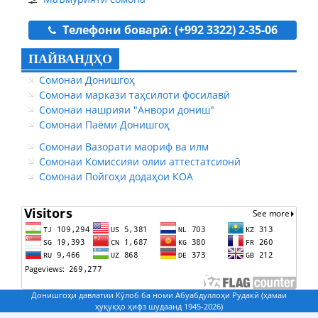
Телефони боварӣ: (+992 3322) 2-35-06
ПАЙВАНДҲО
Сомонаи Донишгоҳ
Сомонаи маркази таҳсилоти фосилавӣ
Сомонаи нашрияи "Анвори дониш"
Сомонаи Паёми Донишгоҳ
Сомонаи Вазорати маориф ва илм
Сомонаи Комиссияи олии аттестатсионӣ
Сомонаи Пойгоҳи додаҳои КОА
Донишгоҳи давлатии Кӯлоб ба номи Абуабдуллоҳи Рудакӣ (ҳамаи
ҳуқуқҳо ҳифз шудаанд 1945-2026)