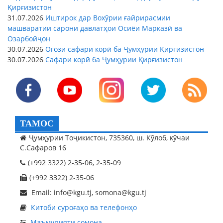
Қирғизистон
31.07.2026
Иштирок дар Вохӯрии ғайрирасмии
машваратии сарони давлатҳои Осиёи Марказӣ ва
Озарбойҷон
30.07.2026
Оғози сафари корӣ ба Ҷумҳурии Қирғизистон
30.07.2026
Сафари корӣ ба Ҷумҳурии Қирғизистон
ТАМОС
Ҷумҳурии Тоҷикистон, 735360, ш. Кӯлоб, кӯчаи
С.Сафаров 16
(+992 3322) 2-35-06, 2-35-09
(+992 3322) 2-35-06
Email: info@kgu.tj, somona@kgu.tj
Китоби суроғаҳо ва телефонҳо
Маъмурияти сомона