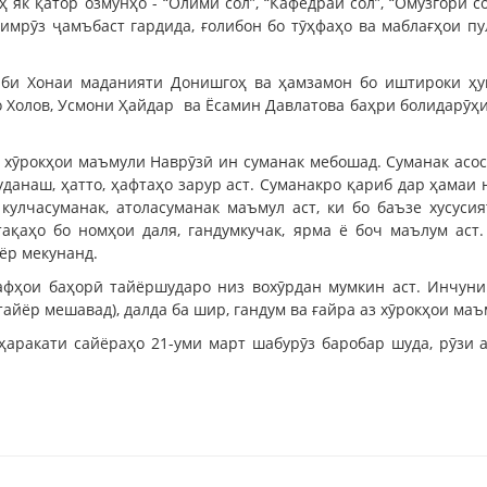
 як қатор озмунҳо - “Олими сол”, “Кафедраи сол”, “Омӯзгори со
ва имрӯз ҷамъбаст гардида, ғолибон бо тӯҳфаҳо ва маблағҳои 
иби Хонаи маданияти Донишгоҳ ва ҳамзамон бо иштироки ҳу
 Холов, Усмони Ҳайдар ва Ёсамин Давлатова баҳри болидарӯҳи
аз хӯрокҳои маъмули Наврӯзӣ ин суманак мебошад. Суманак асос
шуданаш, ҳатто, ҳафтаҳо зарур аст. Суманакро қариб дар ҳамаи
кулчасуманак, атоласуманак маъмул аст, ки бо баъзе хусуси
ақаҳо бо номҳои даля, гандумкучак, ярма ё боч маълум аст.
йёр мекунанд.
фҳои баҳорӣ тайёршударо низ вохӯрдан мумкин аст. Инчунин
 тайёр мешавад), далда ба шир, гандум ва ғайра аз хӯрокҳои ма
аракати сайёраҳо 21-уми март шабурӯз баробар шуда, рӯзи а