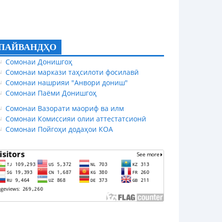
ПАЙВАНДҲО
Сомонаи Донишгоҳ
Сомонаи маркази таҳсилоти фосилавӣ
Сомонаи нашрияи "Анвори дониш"
Сомонаи Паёми Донишгоҳ
Сомонаи Вазорати маориф ва илм
Сомонаи Комиссияи олии аттестатсионӣ
Сомонаи Пойгоҳи додаҳои КОА