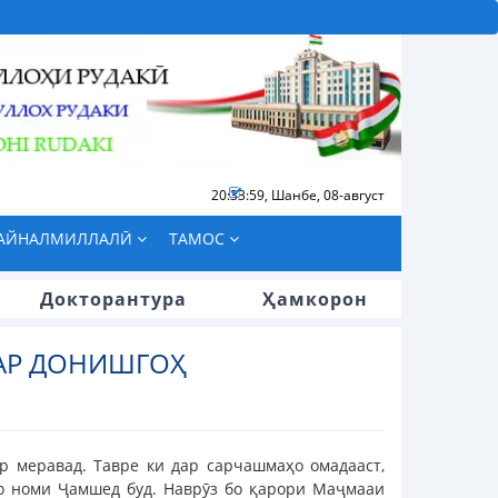
20:34:00
,
Шанбе, 08-август
БАЙНАЛМИЛЛАЛӢ
ТАМОС
Докторантура
Ҳамкорон
АР ДОНИШГОҲ
р меравад. Тавре ки дар сарчашмаҳо омадааст,
бо номи Ҷамшед буд. Наврӯз бо қарори Маҷмааи