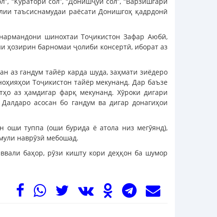
л”, “Куратори сол”, “Донишҷӯи сол”, “Варзишгари
пулии таъсиснамудаи раёсати Донишгоҳ қадрдонӣ
нармандони шинохтаи Тоҷикистон Зафар Аюбӣ,
и ҳозирин барномаи ҷолиби консертӣ, иборат аз
ан аз гандум тайёр карда шуда, заҳмати зиёдеро
 ноҳияҳои Тоҷикистон тайёр мекунанд. Дар баъзе
ятҳо аз ҳамдигар фарқ мекунанд. Хӯроки дигари
 Далдаро асосан бо гандум ва дигар донагиҳои
 оши туппа (оши бурида ё атола низ мегӯянд),
ъмули наврӯзӣ мебошад.
ввали баҳор, рӯзи кишту кори деҳқон ба шумор