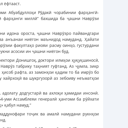
л ёфтааст.
оми Абуабдуллоҳи Рӯдакӣ чорабинии фарҳангӣ-
рӣ фарҳанги миллӣ” бахшида ба ҷашни Наврӯзи
ни идона ороста, ҷашни Наврӯзро пайвандгари
ва анъанаи ниёгон маънидод намуданд. Ҳайати
рӯзии факултаҳо риояи расму оинҳо, густурдани
укни асосии ин ҷашни ниёгон буд.
ректори Донишгоҳ, доктори илмҳои ҳуқуқшиносӣ,
аврӯз табрику таҳният гуфтанд. Аз ҷумла, зикр
 ҳисоб рафта, аз замонҳои қадим то ба имрӯз бо
ву хайрхоҳӣ ва шукргузорӣ аз зебоиву неъматҳои
, адолату додгустарӣ ва ахлоқи ҳамидаи инсонӣ.
4-уми Ассамблеяи генералӣ ҳангоми ба рӯйхати
» қабул намуд.”
маддунофари тоҷик ва амалӣ намудани рукнҳои
нд.