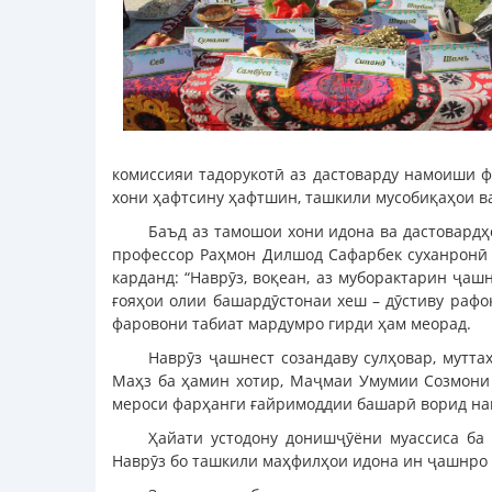
комиссияи тадорукотӣ аз дастоварду намоиши ф
хони ҳафтсину ҳафтшин, ташкили мусобиқаҳои ва
Баъд аз тамошои хони идона ва дастовардҳ
профессор Раҳмон Дилшод Сафарбек суханронӣ н
карданд: “Наврӯз, воқеан, аз муборактарин ҷаш
ғояҳои олии башардӯстонаи хеш – дӯстиву рафоқ
фаровони табиат мардумро гирди ҳам меорад.
Наврӯз ҷашнест созандаву сулҳовар, мутта
Маҳз ба ҳамин хотир, Маҷмаи Умумии Созмони 
мероси фарҳанги ғайримоддии башарӣ ворид нам
Ҳайати устодону донишҷӯёни муассиса ба
Наврӯз бо ташкили маҳфилҳои идона ин ҷашнро 