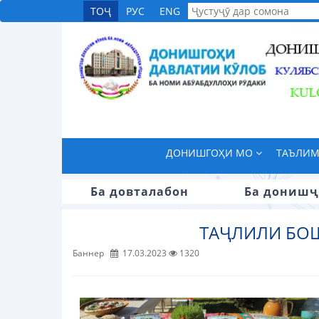
ТОҶ
РУС
ENG
ДОНИШГОҲИ МО
ТАЪЛИ
Ба довталабон
Ба донишҷ
ТАҶЛИЛИ БО
Баннер
17.03.2023
1320