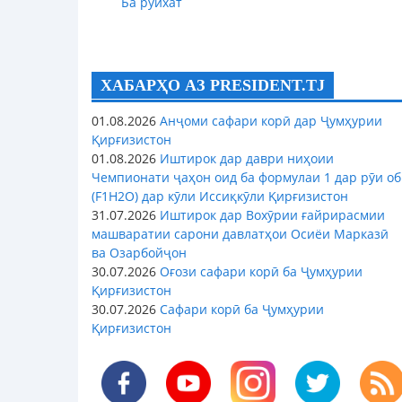
Ба рӯйхат
ХАБАРҲО АЗ PRESIDENT.TJ
01.08.2026
Анҷоми сафари корӣ дар Ҷумҳурии
Қирғизистон
01.08.2026
Иштирок дар даври ниҳоии
Чемпионати ҷаҳон оид ба формулаи 1 дар рӯи об
(F1H2O) дар кӯли Иссиқкӯли Қирғизистон
31.07.2026
Иштирок дар Вохӯрии ғайрирасмии
машваратии сарони давлатҳои Осиёи Марказӣ
ва Озарбойҷон
30.07.2026
Оғози сафари корӣ ба Ҷумҳурии
Қирғизистон
30.07.2026
Сафари корӣ ба Ҷумҳурии
Қирғизистон