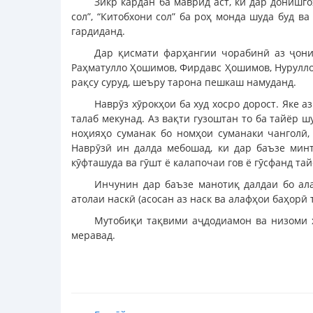
Зикр кардан ба маврид аст, ки дар донишгоҳ
сол”, “Китобхони сол” ба роҳ монда шуда буд 
гардиданд.
Дар қисмати фарҳангии чорабинӣ аз ҷон
Раҳматулло Ҳошимов, Фирдавс Ҳошимов, Нурулло
рақсу суруд, шеъру тарона пешкаш намуданд.
Наврӯз хӯрокҳои ба худ хосро дорост. Яке 
талаб мекунад. Аз вақти гузоштан то ба тайёр 
ноҳияҳо суманак бо номҳои суманаки чанголӣ, 
Наврӯзӣ ин далда мебошад, ки дар баъзе минт
кӯфташуда ва гӯшт ё калапочаи гов ё гӯсфанд та
Инчунин дар баъзе манотиқ далдаи бо ала
атолаи наскӣ (асосан аз наск ва алафҳои баҳорӣ
Мутобиқи тақвими аҷдодиамон ва низоми ҳ
меравад.