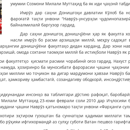
умумии Созмони Милали Муттаҳид ба як иди ҷаҳонӣ табди
Имрӯз дар саҳни Донишгоҳи давлатии Кӯлоб ба н
фароғатӣ таҳти унвони “Наврӯз-унсурҳои ҷудоинопази
байналмилалӣ баргузор гардид.
Дар саҳни донишгоҳ донишҷӯёни ҳар як факулта хо
насли имрӯз бо расми арзишҳои миллӣ, меҳру садоқат 
арҳангии донишҷӯёни факултаҳо дидан карданд. Дар хони нав
рзишӣ, омода сохтани таомҳои миллӣ ба истиқболи Наврӯз як р
ои факултетҳо қисмати расмии чорабинӣ оғоз гардид. Нахуст 
амуда, ҳозиринро ба муносибати фарорасии ҷашни ҷаҳонии Н
нҳои миллии мо тоҷикон ва дигар мардумони ҳавзаи Наврӯз ба
ат, ҳамкориву ҳамбастагӣ, созандагиву ободкорӣ, инсондӯсти
ҳидкунандаи инсонҳо ва таблиғгари дӯстию рафоқат, баробарӣ
Милали Муттаҳид 23-юми феврали соли 2010 дар Иҷлосияи 6
удани ҷашни Наврӯз қатъномаро таҳти унвони «Фарҳанги сулҳ
 хотири эҳтиром гузоштан ба суннатҳои қадимаи миллати та
бо рӯҳияи ифтихормандӣ аз сулҳу суботи Ватан пешвоз гарифта