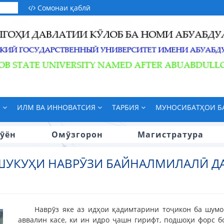
Сомонаи қаблӣ
М
ИЛМ ВА ИННОВАТСИЯ
ТАРБИЯ
МУНОСИБАТҲОИ 
ӯён
Омӯзгорон
Магистратура
ШУКУҲИ НАВРӮЗИ БАЙНАЛМИЛАЛӢ Д
Наврӯз яке аз идҳои қадимтарини тоҷикон ба шумо
аввалин касе, ки ин идро ҷашн гирифт, подшоҳи форс 