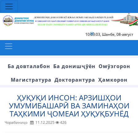
10:03:03
,
Шанбе, 08-август
Ба довталабон
Ба донишҷӯён
Омӯзгорон
Магистратура
Докторантура
Ҳамкорон
ҲУҚУҚИ ИНСОН: АРЗИШҲОИ
УМУМИБАШАРӢ ВА ЗАМИНАҲОИ
ТАҲКИМИ ҶОМЕАИ ҲУҚУҚБУНЁД
Чорабиниҳо
11.12.2025
426