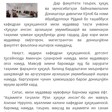
Дар факултети таърих, ҳуқуқ
ва муносибатҳои байналмилалии
Донишгоҳи давлатии Кӯлоб ба номи
Абуабдуллоҳи Рӯдакӣ бо ташаббуси
кафедраи ҳуқуқшиносӣ мизи мудаввар таҳти унвони
«Ҳуқуқи инсон: арзишҳои умумибашарӣ ва заминаҳои
таҳкими ҷомеаи ҳуқуқбунёд» доир гардид. Дар кори мизи
мудаввар омӯзгорон, магистрантон ва донишҷӯёни
факултет фаъолона иштирок намуданд.
Нахуст, мудири кафедраи ҳуқуқшиносӣ, дотсент
Ҳусейнзода Аминҷон суханронӣ намуда, мизи мудавваро
оғоз намуд. Мавсуф зимни баромади худ ба зарурати
таҳкими фарҳанги ҳуқуқӣ, баланд бардоштани маърифати
шаҳрвандӣ ва арҷгузории арзишҳои умумибашарӣ ишора
намуда, баргузории чунин ҳамоишҳоро барои донишҷӯён
муҳим арзёбӣ кард.
Сипас, мизи мудаввар мувофиқи барнома идома ёфт.
“Аҳамияти таҷлили Рӯзи ҳуқуқи инсон”-бо ин мавзуъ
Азизаи Нурулло, муаллими калони кафедраи ҳуқуқшиносӣ,
баромад намуда, таърих, мақсад ва аҳамияти ин санаи