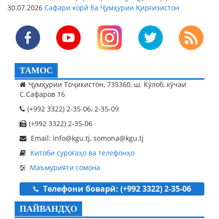
30.07.2026
Сафари корӣ ба Ҷумҳурии Қирғизистон
ТАМОС
Ҷумҳурии Тоҷикистон, 735360, ш. Кӯлоб, кӯчаи
С.Сафаров 16
(+992 3322) 2-35-06, 2-35-09
(+992 3322) 2-35-06
Email: info@kgu.tj, somona@kgu.tj
Китоби суроғаҳо ва телефонҳо
Маъмурияти сомона
Телефони боварӣ: (+992 3322) 2-35-06
ПАЙВАНДҲО