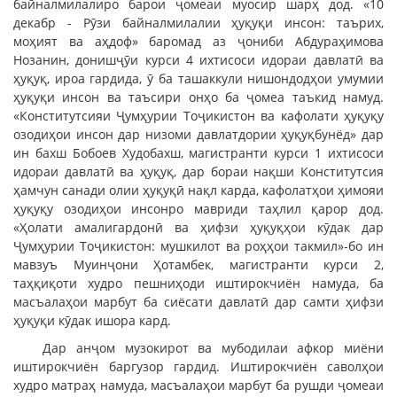
байналмилалиро барои ҷомеаи муосир шарҳ дод. «10
декабр - Рӯзи байналмилалии ҳуқуқи инсон: таърих,
моҳият ва аҳдоф» баромад аз ҷониби Абдураҳимова
Нозанин, донишҷӯи курси 4 ихтисоси идораи давлатӣ ва
ҳуқуқ, ироа гардида, ӯ ба ташаккули нишондодҳои умумии
ҳуқуқи инсон ва таъсири онҳо ба ҷомеа таъкид намуд.
«Конститутсияи Ҷумҳурии Тоҷикистон ва кафолати ҳуқуқу
озодиҳои инсон дар низоми давлатдории ҳуқуқбунёд» дар
ин бахш Бобоев Худобахш, магистранти курси 1 ихтисоси
идораи давлатӣ ва ҳуқуқ, дар бораи нақши Конститутсия
ҳамчун санади олии ҳуқуқӣ нақл карда, кафолатҳои ҳимояи
ҳуқуқу озодиҳои инсонро мавриди таҳлил қарор дод.
«Ҳолати амалигардонӣ ва ҳифзи ҳуқуқҳои кӯдак дар
Ҷумҳурии Тоҷикистон: мушкилот ва роҳҳои такмил»-бо ин
мавзуъ Муинҷони Ҳотамбек, магистранти курси 2,
таҳқиқоти худро пешниҳоди иштирокчиён намуда, ба
масъалаҳои марбут ба сиёсати давлатӣ дар самти ҳифзи
ҳуқуқи кӯдак ишора кард.
Дар анҷом музокирот ва мубодилаи афкор миёни
иштирокчиён баргузор гардид. Иштирокчиён сaволҳои
худро матраҳ намуда, масъалаҳои марбут ба рушди ҷомеаи