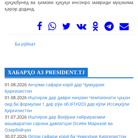
ҳуқуқбунёд ва ҳимояи ҳуқуқи инсонро мавриди муҳокима
қарор доданд.
Ба рӯйхат
ХАБАРҲО АЗ PRESIDENT.TJ
01.08.2026
Анҷоми сафари корӣ дар Ҷумҳурии
Қирғизистон
01.08.2026
Иштирок дар даври ниҳоии Чемпионати ҷаҳон
оид ба формулаи 1 дар рӯи об (F1H2O) дар кӯли Иссиқкӯли
Қирғизистон
31.07.2026
Иштирок дар Вохӯрии ғайрирасмии
машваратии сарони давлатҳои Осиёи Марказӣ ва
Озарбойҷон
30.07.2026
Оғози сафари корӣ ба Ҷумҳурии Қирғизистон