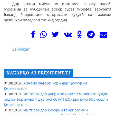
Дар анҷом миёни иштирокчиён саволу ҷавоб,
муҳокима ва мубодилаи афкор сурат гирифта, зарурати
баланд бардоштани маърифати ҳуқуқӣ ва таҳкими
арзишҳои оиладорӣ таъкид гардид.
Ба рӯйхат
ХАБАРҲО АЗ PRESIDENT.TJ
01.08.2026
Анҷоми сафари корӣ дар Ҷумҳурии
Қирғизистон
01.08.2026
Иштирок дар даври ниҳоии Чемпионати ҷаҳон
оид ба формулаи 1 дар рӯи об (F1H2O) дар кӯли Иссиқкӯли
Қирғизистон
31.07.2026
Иштирок дар Вохӯрии ғайрирасмии