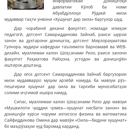
информатикаи Донишгоҳи
давлатии Кӯлоб ба номи
Абуабдуллоҳи Рӯдакӣ мизи
мудаввар таҳти унвони «Хушунат дар оила» баргузор шуд.
Дар чорабинӣ декани факултет, номзади илмҳои
педагогӣ, дотсент Самариддинова Зайнаб, раиси шурои
занон ва духтарони донишгоҳ, дотсент Мирзораҳматова
Гулнора, мудири кафедраи таълимоти барномавӣ ва WEB-
дизайн, муаллимаи калон Шоҳсанами Ризо, раиси занони
факултет Раҳматова Райҳона, устодон ва донишҷӯён
иштирок доштанд.
Дар оғоз дотсент Самариддинова Зайнаб баргузории
мизи мудавварро муҳим арзёбӣ намуда, ба мавзуи рӯз–
пешгирии хушунат дар оила ва тарғиби муносибатҳои
солими иҷтимоӣ ишора намуд.
Сипас, муаллимаи калон Шоҳсанами Ризо дар мавзуи
«Мушкилоти ҷиддии ҷомеа—хушунат нисбати занон» ва
донишҷӯи курси чоруми ихтисоси физика ва математика
Сайфиддинова Омина дар мавзӯи «Оила—бидуни хушунат»
бо маърӯзаҳои худ баромад карданд.