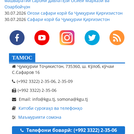
машваратии сарони давлатҳои Осиёи Марказӣ ва
Озарбойҷон
30.07.2026
Оғози сафари корӣ ба Ҷумҳурии Қирғизистон
30.07.2026
Сафари корӣ ба Ҷумҳурии Қирғизистон
ТАМОС
Ҷумҳурии Тоҷикистон, 735360, ш. Кӯлоб, кӯчаи
С.Сафаров 16
(+992 3322) 2-35-06, 2-35-09
(+992 3322) 2-35-06
Email: info@kgu.tj, somona@kgu.tj
Китоби суроғаҳо ва телефонҳо
Маъмурияти сомона
Телефони боварӣ: (+992 3322) 2-35-06