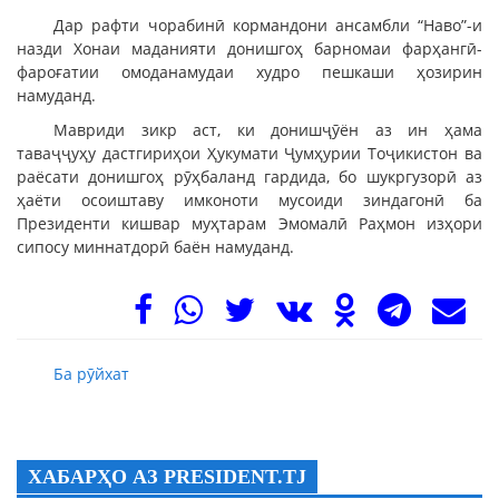
Дар рафти чорабинӣ кормандони ансамбли “Наво”-и
назди Хонаи маданияти донишгоҳ барномаи фарҳангӣ-
фароғатии омоданамудаи худро пешкаши ҳозирин
намуданд.
Мавриди зикр аст, ки донишҷӯён аз ин ҳама
таваҷҷуҳу дастгириҳои Ҳукумати Ҷумҳурии Тоҷикистон ва
раёсати донишгоҳ рӯҳбаланд гардида, бо шукргузорӣ аз
ҳаёти осоиштаву имконоти мусоиди зиндагонӣ ба
Президенти кишвар муҳтарам Эмомалӣ Раҳмон изҳори
сипосу миннатдорӣ баён намуданд.
Ба рӯйхат
ХАБАРҲО АЗ PRESIDENT.TJ