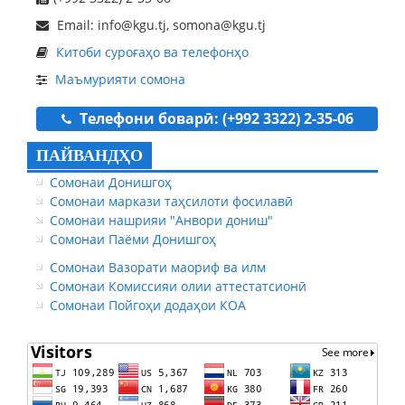
Email: info@kgu.tj, somona@kgu.tj
Китоби суроғаҳо ва телефонҳо
Маъмурияти сомона
Телефони боварӣ: (+992 3322) 2-35-06
ПАЙВАНДҲО
Сомонаи Донишгоҳ
Сомонаи маркази таҳсилоти фосилавӣ
Сомонаи нашрияи "Анвори дониш"
Сомонаи Паёми Донишгоҳ
Сомонаи Вазорати маориф ва илм
Сомонаи Комиссияи олии аттестатсионӣ
Сомонаи Пойгоҳи додаҳои КОА