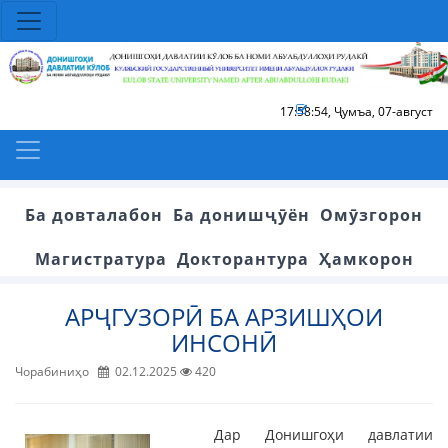
17:58:55
,
Ҷумъа, 07-август
Ба довталабон
Ба донишҷӯён
Омӯзгорон
Магистратура
Докторантура
Ҳамкорон
АРҶГУЗОРӢ БА АРЗИШҲОИ
ИНСОНӢ
Чорабиниҳо
02.12.2025
420
Дар Донишгоҳи давлатии