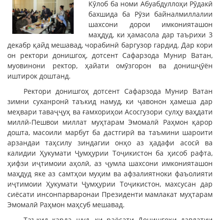
Кӯлоб ба номи Абуабдуллоҳи Рӯдакӣ
бахшида ба Рӯзи байналмиллалии
шахсони дорои имконияташон
маҳдуд, ки ҳамасола дар таърихи 3
декабр қайд мешавад, чорабинӣ баргузор гардид. Дар кори
он ректори донишгоҳ, дотсент Сафарзода Мунир Ватан,
муовинони ректор, ҳайати омӯзгорон ва донишҷӯён
иштирок доштанд.
Ректори донишгоҳ дотсент Сафарзода Мунир Ватан
зимни суханронӣ таъкид намуд, ки ҷавонон ҳамеша дар
меҳвари таваҷҷуҳ ва ғамхориҳои Асосгузори сулҳу ваҳдати
миллӣ-Пешвои миллат муҳтарам Эмомалӣ Раҳмон қарор
дошта, масоили марбут ба дастгирӣ ва таъмини шароити
арзандаи таҳсилу зиндагии онҳо аз ҳадафи асосӣ ва
калидии Ҳукумати Ҷумҳурии Тоҷикистон ба ҳисоб рафта,
ҳифзи иҷтимоии аҳолӣ, аз ҷумла шахсони имконияташон
маҳдуд яке аз самтҳои муҳим ва афзалиятноки фаъолияти
иҷтимоии Ҳукумати Ҷумҳурии Тоҷикистон, махсусан дар
сиёсати инсонпарваронаи Президенти мамлакат муҳтарам
Эмомалӣ Раҳмон маҳсуб мешавад.
Таъкид карда шуд, ки раёсати Донишгоҳи давлатии