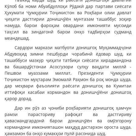
Кӯлоб ба номи Абуабдуллоҳи Рӯдакӣ дар партави сиёсати
Ҳукумати Ҷумҳурии Тоҷикистон ва Роҳбари олии давлат
ҷиҳати дастгирии донишҷӯён мунтазам ташаббус зоҳир
намуда, барои фароҳам овардани имконияти мусоиди
таҳсил ва зиндагонӣ барои онҳо тадбирҳои судманд
меандешад.
Сардори маркази матбуоти донишгоҳ Муҳаммадҷони
Абдувоҳид зимни пешбурди чорабинӣ ёдовар шуд, ки
ташаббуси мазкур ҷиҳати татбиқи сиёсати хирадмандона
ва башардӯстонаи Асосгузори сулҳу ваҳдати миллӣ -
Пешвои муаззами миллат, Президенти Ҷумҳурии
Тоҷикистон муҳтарам Эмомалӣ Раҳмон ба роҳ монда шуда,
дар меҳвари фаъолияти раёсати донишгоҳ ва Кумитаи
иттифоқи касабаи кормандон ва донишҷӯёни донишгоҳ
қарор дорад.
Дар ин рӯз аз ҷониби роҳбарияти донишгоҳ ҳамчун
рамзи парасториву рафоқат ва дастгириву
ҳавасмандгардонӣ барои донишҷӯён ва омӯзгорону
кормандони имконияташон маҳдуд дастархон ороста шуда,
ҳамзамон ба онҳо кумакҳои пулӣ расонида шуд.