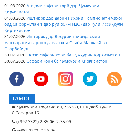
01.08.2026
Анҷоми сафари корӣ дар Ҷумҳурии
Қирғизистон
01.08.2026
Иштирок дар даври ниҳоии Чемпионати ҷаҳон
оид ба формулаи 1 дар рӯи об (F1H2O) дар кӯли Иссиқкӯли
Қирғизистон
31.07.2026
Иштирок дар Вохӯрии ғайрирасмии
машваратии сарони давлатҳои Осиёи Марказӣ ва
Озарбойҷон
30.07.2026
Оғози сафари корӣ ба Ҷумҳурии Қирғизистон
30.07.2026
Сафари корӣ ба Ҷумҳурии Қирғизистон
ТАМОС
Ҷумҳурии Тоҷикистон, 735360, ш. Кӯлоб, кӯчаи
С.Сафаров 16
(+992 3322) 2-35-06, 2-35-09
(+992 3322) 2-35-06