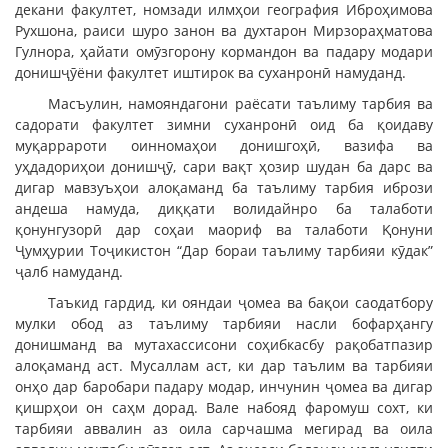
декани факултет, номзади илмҳои география Иброҳимова
Рухшона, раиси шуро занон ва духтарон Мирзораҳматова
Гулнора, ҳайати омӯзгорону кормандон ва падару модари
донишҷӯёни факултет иштирок ва суханронӣ намуданд.
Масъулин, намояндагони раёсати таълиму тарбия ва
садорати факултет зимни суханронӣ оид ба қоидаву
муқаррароти оинномаҳои донишгоҳӣ, вазифа ва
уҳдадориҳои донишҷӯ, сари вақт ҳозир шудан ба дарс ва
дигар мавзуъҳои алоқаманд ба таълиму тарбия ибрози
андеша намуда, диққати волидайнро ба талаботи
қонунгузорӣ дар соҳаи маориф ва талаботи Қонуни
Ҷумҳурии Тоҷикистон “Дар бораи таълиму тарбияи кӯдак”
ҷалб намуданд.
Таъкид гардид, ки ояндаи ҷомеа ва бақои саодатбору
мулки обод аз таълиму тарбияи насли бофарҳангу
донишманд ва мутахассисони соҳибкасбу рақобатпазир
алоқаманд аст. Мусаллам аст, ки дар таълим ва тарбияи
онҳо дар баробари падару модар, инчунин ҷомеа ва дигар
қишрҳои он саҳм дорад. Вале набояд фаромуш сохт, ки
тарбияи аввалин аз оила сарчашма мегирад ва оила