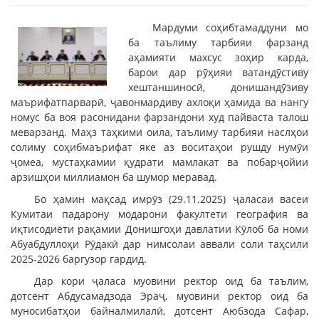
Мардуми соҳибтамаддуни мо
ба таълиму тарбияи фарзанд
аҳамияти махсус зоҳир карда,
барои дар рӯҳияи ватандӯстиву
хештаншиносӣ, донишандӯзиву
маърифатпарварӣ, ҷавонмардиву ахлоқи ҳамида ва нангу
номус ба воя расонидани фарзандони худ пайваста талош
меварзанд. Маҳз таҳкими оила, таълиму тарбияи наслҳои
солиму соҳибмаърифат яке аз воситаҳои рушду нумӯи
ҷомеа, мустаҳкамии қудрати мамлакат ва побарҷойии
арзишҳои миллиамон ба шумор меравад.
Бо ҳамин мақсад имрӯз (29.11.2025) ҷаласаи васеи
Кумитаи падарону модарони факултети география ва
иқтисодиёти рақамии Донишгоҳи давлатии Кӯлоб ба номи
Абуабдуллоҳи Рӯдакӣ дар нимсолаи аввали соли таҳсили
2025-2026 баргузор гардид.
Дар кори ҷаласа муовини ректор оид ба таълим,
дотсент Абдусамадзода Эраҷ, муовини ректор оид ба
муносибатҳои байналмилалӣ, дотсент Аюбзода Сафар,