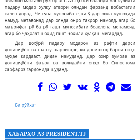
аввалин мактаби рӯзгор аст. Аз эҳсоси баланди масъулияти
падару модар хулқу атвори ояндаи фарзанд вобастагии
калон дорад. Чи гуна муносибате, ки ӯ дар оила мушоҳида
намуд, метавонад дар оянда онро такрор намояд, агар бо
маърифат рӯ ба рӯ гашт муносибати боақлона менамояд,
агар бо ҷаҳолат шоҳид гашт ҷоҳилӣ хулқаш мегардад.
Дар вохӯрӣ падару модарон аз рафти дарси
донишҷӯён ва шарту шароитҳое, ки донишгоҳ барои онҳо
муҳаё кардааст, дидан намуданд. Дар охир зумрае аз
донишҷӯёни фаъол ва волидайни онҳо бо Сипоснома
сарфароз гардонида шуданд.
Ба рӯйхат
ХАБАРҲО АЗ PRESIDENT.TJ