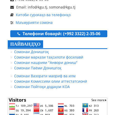
Email: info@kgu.tj, somona@kgu.tj
Китоби суроғаҳо ва телефонҳо
Маъмурияти сомона
Телефони боварӣ: (+992 3322) 2-35-06
ПАЙВАНДҲО
Сомонаи Донишгоҳ
Сомонаи маркази таҳсилоти фосилавӣ
Сомонаи нашрияи "Анвори дониш"
Сомонаи Паёми Донишгоҳ
Сомонаи Вазорати маориф ва илм
Сомонаи Комиссияи олии аттестатсионӣ
Сомонаи Пойгоҳи додаҳои КОА