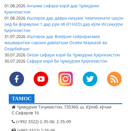
01.08.2026
Анҷоми сафари корӣ дар Ҷумҳурии
Қирғизистон
01.08.2026
Иштирок дар даври ниҳоии Чемпионати ҷаҳон
оид ба формулаи 1 дар рӯи об (F1H2O) дар кӯли Иссиқкӯли
Қирғизистон
31.07.2026
Иштирок дар Вохӯрии ғайрирасмии
машваратии сарони давлатҳои Осиёи Марказӣ ва
Озарбойҷон
30.07.2026
Оғози сафари корӣ ба Ҷумҳурии Қирғизистон
30.07.2026
Сафари корӣ ба Ҷумҳурии Қирғизистон
ТАМОС
Ҷумҳурии Тоҷикистон, 735360, ш. Кӯлоб, кӯчаи
С.Сафаров 16
(+992 3322) 2-35-06, 2-35-09
(+992 3322) 2-35-06