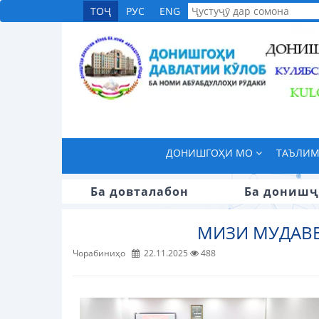
ТОҶ
РУС
ENG
ДОНИШГОҲИ МО
ТАЪЛИ
Ба довталабон
Ба донишҷ
МИЗИ МУДАВВ
Чорабиниҳо
22.11.2025
488