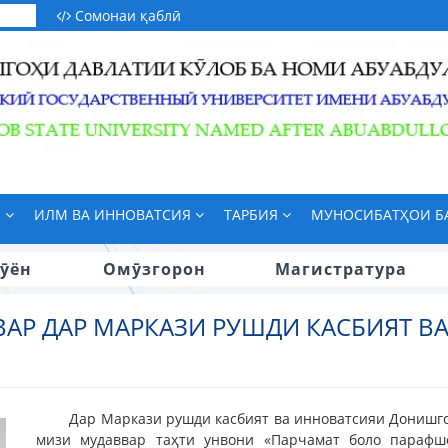
Сомонаи қаблӣ
М
ИЛМ ВА ИННОВАТСИЯ
ТАРБИЯ
МУНОСИБАТҲОИ 
ӯён
Омӯзгорон
Магистратура
АР ДАР МАРКАЗИ РУШДИ КАСБИЯТ В
Дар Маркази рушди касбият ва инноватсияи Донишго
мизи мудаввар таҳти унвони «Парчамат боло парафшо