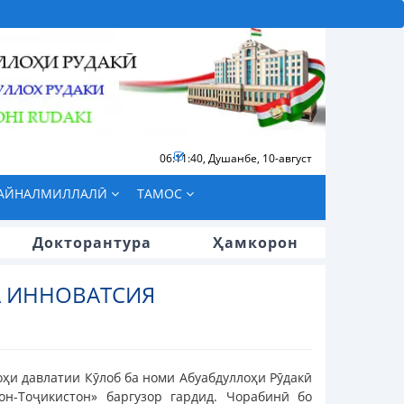
06:11:41
,
Душанбе, 10-август
БАЙНАЛМИЛЛАЛӢ
ТАМОС
Докторантура
Ҳамкорон
А ИННОВАТСИЯ
ҳи давлатии Кӯлоб ба номи Абуабдуллоҳи Рӯдакӣ
н-Тоҷикистон» баргузор гардид. Чорабинӣ бо