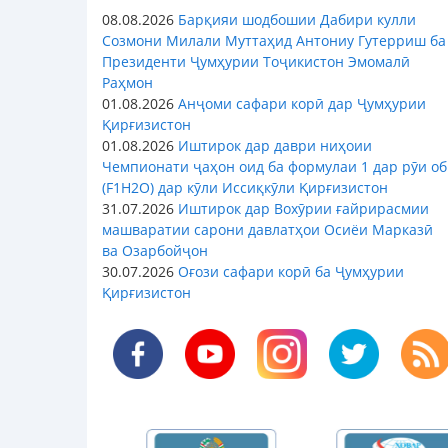
08.08.2026
Барқияи шодбошии Дабири кулли
Созмони Милали Муттаҳид Антониу Гутерриш ба
Президенти Ҷумҳурии Тоҷикистон Эмомалӣ
Раҳмон
01.08.2026
Анҷоми сафари корӣ дар Ҷумҳурии
Қирғизистон
01.08.2026
Иштирок дар даври ниҳоии
Чемпионати ҷаҳон оид ба формулаи 1 дар рӯи об
(F1H2O) дар кӯли Иссиқкӯли Қирғизистон
31.07.2026
Иштирок дар Вохӯрии ғайрирасмии
машваратии сарони давлатҳои Осиёи Марказӣ
ва Озарбойҷон
30.07.2026
Оғози сафари корӣ ба Ҷумҳурии
Қирғизистон