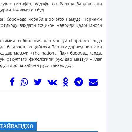
сурат гирифта, ҳадафи он баланд бардоштани
ҳурии Тоҷикистон буд.
хан баромада чорабиниро оғоз намуда, Парчами
ифтихору ваҳдати тоҷикон мавриди қадршиносӣ
 химия ва биология, дар мавзуи «Парчамат бодо
да, ба арзиш ва ҷойгоҳи Парчам дар худшиносии
дар мавзуи «The national flag» баромад карда,
ӯи факултети филологияи рус, дар мавзуи «Флаг
дӯстиро ба забони русӣ тавзеҳ дод.
ПАЙВАНДҲО