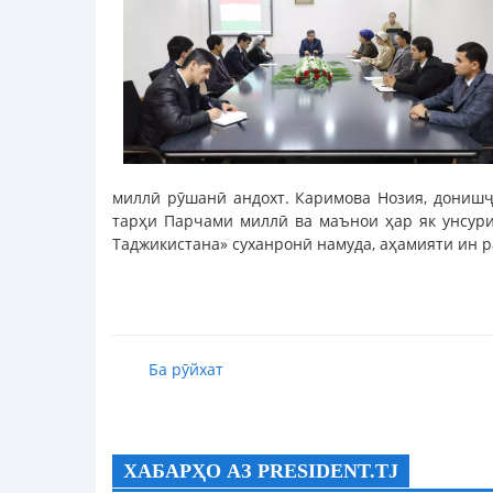
миллӣ рӯшанӣ андохт. Каримова Нозия, донишҷӯ
тарҳи Парчами миллӣ ва маънои ҳар як унсури 
Таджикистана» суханронӣ намуда, аҳамияти ин р
Ба рӯйхат
ХАБАРҲО АЗ PRESIDENT.TJ