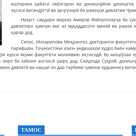
иштироки ҳайати омӯзгорон ва донишҷӯёни донишгоҳ 
эҳсоси ватандӯстӣ ва арҷгузорӣ ба рамзҳои давлатии Ҷум
Нахуст сардори марказ Амиров Файзуллохуҷа ба су
давлатиро ҳамчун яке аз муқаддасоти миллӣ ва рамзи 
қарор дод.
Сипас, Мазарипова Меҳрангез, докторанти факултети
парафшон, Тоҷикистони азиз» андешаҳои худро баён наму
и курси якуми факултети молиявию иқтисодӣ, бо маърӯзаи худ 
онро ба забони англисӣ шарҳ дод. Саидзода Суҳроб, донишҷ
амзи давлатӣ ва нақши он дар тарбияи ҷавони худшиносу ватан
ТАМОС