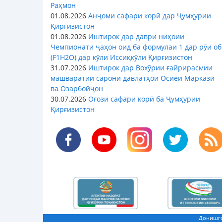
Раҳмон
01.08.2026
Анҷоми сафари корӣ дар Ҷумҳурии
Қирғизистон
01.08.2026
Иштирок дар даври ниҳоии
Чемпионати ҷаҳон оид ба формулаи 1 дар рӯи об
(F1H2O) дар кӯли Иссиқкӯли Қирғизистон
31.07.2026
Иштирок дар Вохӯрии ғайрирасмии
машваратии сарони давлатҳои Осиёи Марказӣ
ва Озарбойҷон
30.07.2026
Оғози сафари корӣ ба Ҷумҳурии
Қирғизистон
Донишго