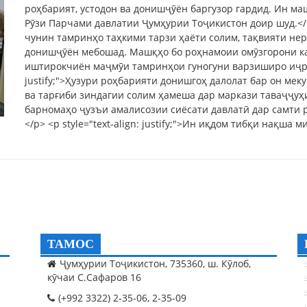
роҳбарият, устодон ва донишҷӯён баргузор гардид. Ин м
Рӯзи Парчами давлатии Ҷумҳурии Тоҷикистон доир шуд.</p> 
чунин тамринҳо таҳкими тарзи ҳаёти солим, тақвияти не
донишҷӯён мебошад. Машқҳо бо роҳнамоии омӯзгорони к
иштирокчиён маҷмӯи тамринҳои гуногуни варзиширо иҷро к
justify;">Ҳузури роҳбарияти донишгоҳ далолат бар он ме
ва тарғиби зиндагии солим ҳамеша дар маркази таваҷҷуҳи
барномаҳо ҷузъи амалисозии сиёсати давлатӣ дар самти
</p> <p style="text-align: justify;">Ин иқдом тибқи нақша 
ТАМОС
Ҷумҳурии Тоҷикистон, 735360, ш. Кӯлоб,
кӯчаи С.Сафаров 16
(+992 3322) 2-35-06, 2-35-09