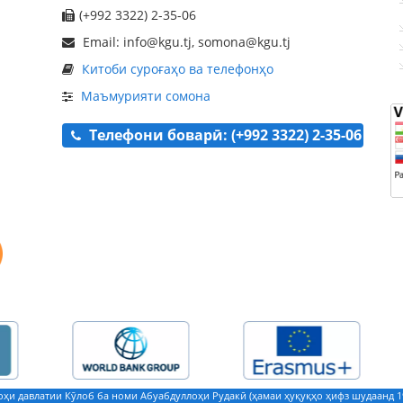
(+992 3322) 2-35-06
Email: info@kgu.tj, somona@kgu.tj
Китоби суроғаҳо ва телефонҳо
Маъмурияти сомона
Телефони боварӣ: (+992 3322) 2-35-06
ҳи давлатии Кӯлоб ба номи Абуабдуллоҳи Рудакӣ (ҳамаи ҳуқуқҳо ҳифз шудаанд 19