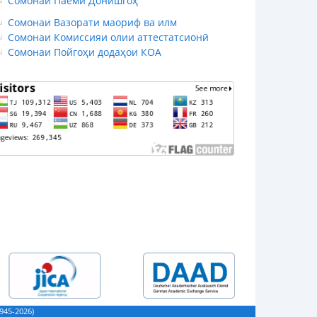
Сомонаи Паёми Донишгоҳ
Сомонаи Вазорати маориф ва илм
Сомонаи Комиссияи олии аттестатсионӣ
Сомонаи Пойгоҳи додаҳои КОА
45-2026)