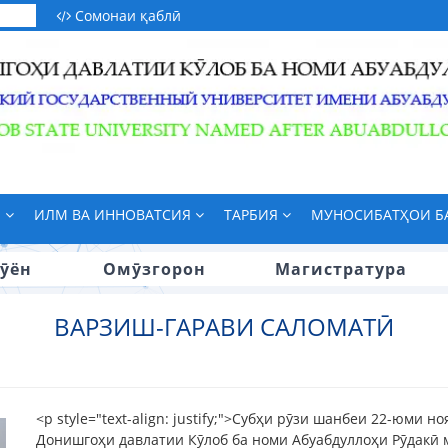
Сомонаи қаблӣ
М
ИЛМ ВА ИННОВАТСИЯ
ТАРБИЯ
МУНОСИБАТҲОИ 
ӯён
Омӯзгорон
Магистратура
ВАРЗИШ-ГАРАВИ САЛОМАТӢ
<p style="text-align: justify;">Субҳи рӯзи шанбеи 22-юми 
Донишгоҳи давлатии Кӯлоб ба номи Абуабдуллоҳи Рӯдакӣ