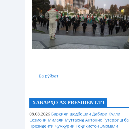
Ба рӯйхат
ХАБАРҲО АЗ PRESIDENT.TJ
08.08.2026
Барқияи шодбошии Дабири Кулли
Созмони Милали Муттаҳид Антонио Гутерриш ба
Президенти Ҷумҳурии Тоҷикистон Эмомалӣ