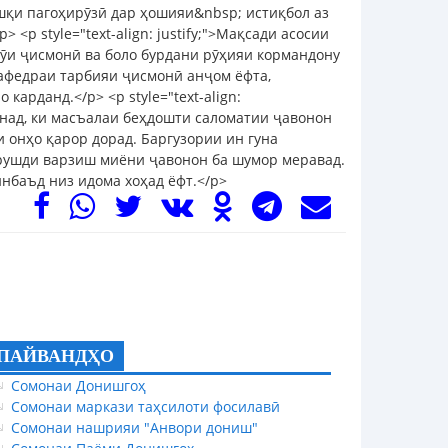
ашқи пагоҳирӯзӣ дар ҳошияи&nbsp; истиқбол аз
<p style="text-align: justify;">Мақсади асосии
рӯи ҷисмонӣ ва боло бурдани рӯҳияи кормандону
афедраи тарбияи ҷисмонӣ анҷом ёфта,
арданд.</p> <p style="text-align:
кунад, ки масъалаи беҳдошти саломатии ҷавонон
 онҳо қарор дорад. Баргузории ин гуна
 рушди варзиш миёни ҷавонон ба шумор меравад.
минбаъд низ идома хоҳад ёфт.</p>
ПАЙВАНДҲО
Сомонаи Донишгоҳ
Сомонаи маркази таҳсилоти фосилавӣ
Сомонаи нашрияи "Анвори дониш"