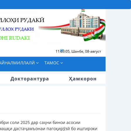
11:03:06
,
Шанбе, 08-август
БАЙНАЛМИЛЛАЛӢ
ТАМОС
Докторантура
Ҳамкорон
ноябри соли 2025 дар саҳни бинои асосии
 машқи дастаҷамъонаи пагоҳирӯзӣ бо иштироки