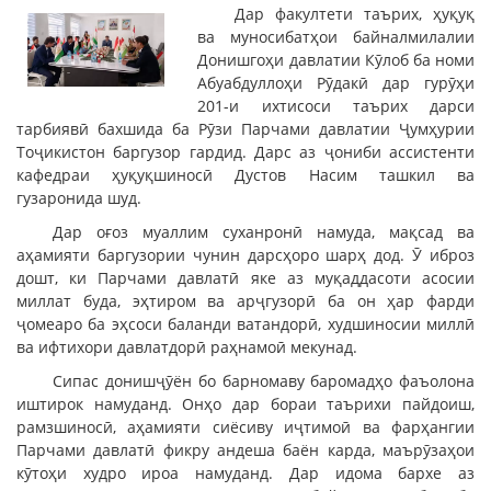
Дар факултети таърих, ҳуқуқ
ва муносибатҳои байналмилалии
Донишгоҳи давлатии Кӯлоб ба номи
Абуабдуллоҳи Рӯдакӣ дар гурӯҳи
201-и ихтисоси таърих дарси
тарбиявӣ бахшида ба Рӯзи Парчами давлатии Ҷумҳурии
Тоҷикистон баргузор гардид. Дарс аз ҷониби ассистенти
кафедраи ҳуқуқшиносӣ Дустов Насим ташкил ва
гузаронида шуд.
Дар оғоз муаллим суханронӣ намуда, мақсад ва
аҳамияти баргузории чунин дарсҳоро шарҳ дод. Ӯ иброз
дошт, ки Парчами давлатӣ яке аз муқаддасоти асосии
миллат буда, эҳтиром ва арҷгузорӣ ба он ҳар фарди
ҷомеаро ба эҳсоси баланди ватандорӣ, худшиносии миллӣ
ва ифтихори давлатдорӣ раҳнамоӣ мекунад.
Сипас донишҷӯён бо барномаву баромадҳо фаъолона
иштирок намуданд. Онҳо дар бораи таърихи пайдоиш,
рамзшиносӣ, аҳамияти сиёсиву иҷтимоӣ ва фарҳангии
Парчами давлатӣ фикру андеша баён карда, маърӯзаҳои
кӯтоҳи худро ироа намуданд. Дар идома бархе аз