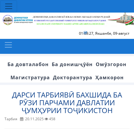
01:08:27
,
Якшанбе, 09-август
Ба довталабон
Ба донишҷӯён
Омӯзгорон
Магистратура
Докторантура
Ҳамкорон
ДАРСИ ТАРБИЯВӢ БАХШИДА БА
РӮЗИ ПАРЧАМИ ДАВЛАТИИ
ҶУМҲУРИИ ТОҶИКИСТОН
Тарбия
20.11.2025
458