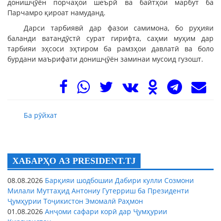
донишҷӯён порчаҳои шеърӣ ва байтҳои марбут ба
Парчамро қироат намуданд.
Дарси тарбиявӣ дар фазои самимона, бо руҳияи
баланди ватандӯстӣ сурат гирифта, саҳми муҳим дар
тарбияи эҳсоси эҳтиром ба рамзҳои давлатӣ ва боло
бурдани маърифати донишҷӯён заминаи мусоид гузошт.
Ба рӯйхат
ХАБАРҲО АЗ PRESIDENT.TJ
08.08.2026
Барқияи шодбошии Дабири кулли Созмони
Милали Муттаҳид Антониу Гутерриш ба Президенти
Ҷумҳурии Тоҷикистон Эмомалӣ Раҳмон
01.08.2026
Анҷоми сафари корӣ дар Ҷумҳурии