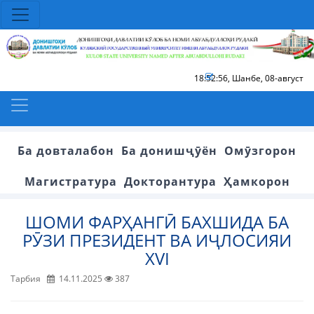
18:52:57
,
Шанбе, 08-август
Ба довталабон
Ба донишҷӯён
Омӯзгорон
Магистратура
Докторантура
Ҳамкорон
ШОМИ ФАРҲАНГӢ БАХШИДА БА
РӮЗИ ПРЕЗИДЕНТ ВА ИҶЛОСИЯИ
XVI
Тарбия
14.11.2025
387