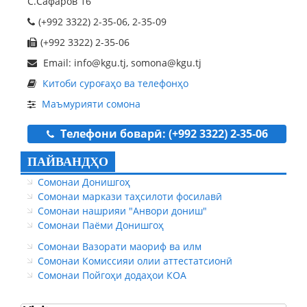
С.Сафаров 16
(+992 3322) 2-35-06, 2-35-09
(+992 3322) 2-35-06
Email: info@kgu.tj, somona@kgu.tj
Китоби суроғаҳо ва телефонҳо
Маъмурияти сомона
Телефони боварӣ: (+992 3322) 2-35-06
ПАЙВАНДҲО
Сомонаи Донишгоҳ
Сомонаи маркази таҳсилоти фосилавӣ
Сомонаи нашрияи "Анвори дониш"
Сомонаи Паёми Донишгоҳ
Сомонаи Вазорати маориф ва илм
Сомонаи Комиссияи олии аттестатсионӣ
Сомонаи Пойгоҳи додаҳои КОА