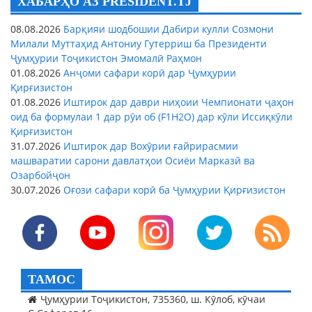
ХАБАРҲО АЗ PRESIDENT.TJ
08.08.2026
Барқияи шодбошии Дабири кулли Созмони
Милали Муттаҳид Антониу Гутерриш ба Президенти
Ҷумҳурии Тоҷикистон Эмомалӣ Раҳмон
01.08.2026
Анҷоми сафари корӣ дар Ҷумҳурии
Қирғизистон
01.08.2026
Иштирок дар даври ниҳоии Чемпионати ҷаҳон
оид ба формулаи 1 дар рӯи об (F1H2O) дар кӯли Иссиқкӯли
Қирғизистон
31.07.2026
Иштирок дар Вохӯрии ғайрирасмии
машваратии сарони давлатҳои Осиёи Марказӣ ва
Озарбойҷон
30.07.2026
Оғози сафари корӣ ба Ҷумҳурии Қирғизистон
ТАМОС
Ҷумҳурии Тоҷикистон, 735360, ш. Кӯлоб, кӯчаи