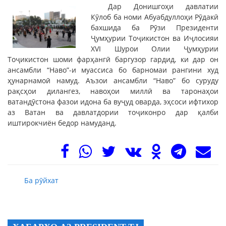
Дар Донишгоҳи давлатии
Кӯлоб ба номи Абуабдуллоҳи Рӯдакӣ
бахшида ба Рӯзи Президенти
Ҷумҳурии Тоҷикистон ва Иҷлосияи
XVI Шурои Олии Ҷумҳурии
Тоҷикистон шоми фарҳангӣ баргузор гардид, ки дар он
ансамбли “Наво”-и муассиса бо барномаи рангини худ
ҳунарнамоӣ намуд. Аъзои ансамбли “Наво” бо суруду
рақсҳои дилангез, навоҳои миллӣ ва таронаҳои
ватандӯстона фазои идона ба вуҷуд оварда, эҳсоси ифтихор
аз Ватан ва давлатдории тоҷиконро дар қалби
иштирокчиён бедор намуданд.
Ба рӯйхат