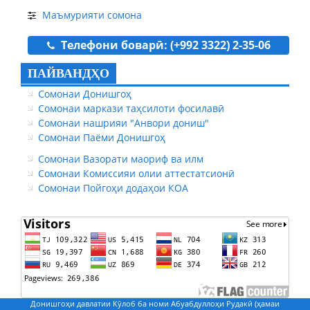
Маъмурияти сомона
Телефони боварӣ: (+992 3322) 2-35-06
ПАЙВАНДҲО
Сомонаи Донишгоҳ
Сомонаи маркази таҳсилоти фосилавӣ
Сомонаи нашрияи "Анвори дониш"
Сомонаи Паёми Донишгоҳ
Сомонаи Вазорати маориф ва илм
Сомонаи Комиссияи олии аттестатсионӣ
Сомонаи Пойгоҳи додаҳои КОА
Донишгоҳи давлатии Кӯлоб ба номи Абуабдуллоҳи Рудакӣ (ҳамаи