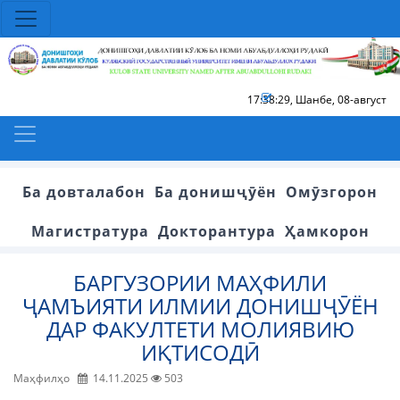
17:38:29
,
Шанбе, 08-август
Ба довталабон
Ба донишҷӯён
Омӯзгорон
Магистратура
Докторантура
Ҳамкорон
БАРГУЗОРИИ МАҲФИЛИ
ҶАМЪИЯТИ ИЛМИИ ДОНИШҶӮЁН
ДАР ФАКУЛТЕТИ МОЛИЯВИЮ
ИҚТИСОДӢ
Маҳфилҳо
14.11.2025
503