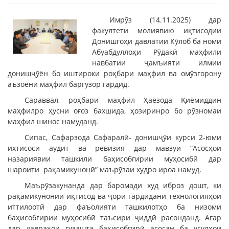
Имрӯз (14.11.2025) дар
факултети молиявию иқтисодии
Донишгоҳи давлатии Кӯлоб ба номи
Абуабдуллоҳи Рӯдакӣ маҳфили
навбатии ҷамъияти илмии
донишҷӯён бо иштироки роҳбари маҳфил ва омӯзгорону
аъзоёни маҳфил баргузор гардид.
Сараввал, роҳбари маҳфил Ҳаёзода Қиёмиддин
маҳфилро ҳусни оғоз бахшида, ҳозиринро бо рӯзномаи
маҳфил шинос намуданд.
Сипас, Сафарзода Сафаралӣ- донишҷӯи курси 2-юми
ихтисоси аудит ва ревизия дар мавзуи “Асосҳои
назариявии ташкили баҳисобгирии муҳосибӣ дар
шароити рақамикунонӣ” маърӯзаи худро ироа намуд.
Маърӯзакунанда дар баромади худ иброз дошт, ки
рақамикунонии иқтисод ва ҷорӣ гардидани технологияҳои
иттилоотӣ дар фаъолияти ташкилотҳо ба низоми
баҳисобгирии муҳосибӣ таъсири ҷиддӣ расонданд. Агар
дар давраҳои гузашта баҳисобгирӣ асосан ба усулҳои