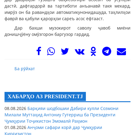
дастӣ, дафтардорӣ ва тартиботи анъанавӣ такя мекард,
имрӯз он ба равандҳои автоматикунонидашуда, таҳлилҳои
фаврӣ ва қабули қарорҳои сареъ асос ёфтааст.
Дар бахши музокирот саволу ҷавоб миёни
донишҷӯёну омӯзгорон баргузор гардид.
Ба рӯйхат
ХАБАРҲО АЗ PRESIDENT.TJ
08.08.2026
Барқияи шодбошии Дабири кулли Созмони
Милали Муттаҳид Антониу Гутерриш ба Президенти
Ҷумҳурии Тоҷикистон Эмомалӣ Раҳмон
01.08.2026
Анҷоми сафари корӣ дар Ҷумҳурии
Қирғизистон