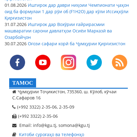
01.08.2026
Иштирок дар даври ниҳоии Чемпионати ҷаҳон
оид ба формулаи 1 дар рӯи об (F1H2O) дар кӯли Иссиқкӯли
Қирғизистон
31.07.2026
Иштирок дар Вохӯрии ғайрирасмии
машваратии сарони давлатҳои Осиёи Марказӣ ва
Озарбойҷон
30.07.2026
Оғози сафари корӣ ба Ҷумҳурии Қирғизистон
ТАМОС
Ҷумҳурии Тоҷикистон, 735360, ш. Кӯлоб, кӯчаи
С.Сафаров 16
(+992 3322) 2-35-06, 2-35-09
(+992 3322) 2-35-06
Email: info@kgu.tj, somona@kgu.tj
Китоби суроғаҳо ва телефонҳо