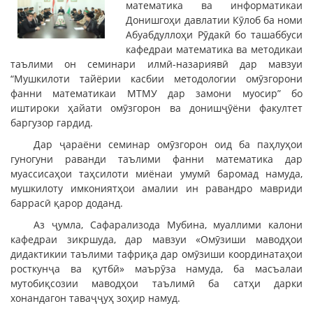
математика ва информатикаи
Донишгоҳи давлатии Кӯлоб ба номи
Абуабдуллоҳи Рӯдакӣ бо ташаббуси
кафедраи математика ва методикаи
таълими он семинари илмӣ-назариявӣ дар мавзуи
“Мушкилоти тайёрии касбии методологии омӯзгорони
фанни математикаи МТМУ дар замони муосир” бо
иштироки ҳайати омӯзгорон ва донишҷӯёни факултет
баргузор гардид.
Дар ҷараёни семинар омӯзгорон оид ба паҳлуҳои
гуногуни раванди таълими фанни математика дар
муассисаҳои таҳсилоти миёнаи умумӣ баромад намуда,
мушкилоту имкониятҳои амалии ин равандро мавриди
баррасӣ қарор доданд.
Аз ҷумла, Сафарализода Мубина, муаллими калони
кафедраи зикршуда, дар мавзуи «Омӯзиши маводҳои
дидактикии таълими тафриқа дар омӯзиши координатаҳои
росткунҷа ва қутбӣ» маърӯза намуда, ба масъалаи
мутобиқсозии маводҳои таълимӣ ба сатҳи дарки
хонандагон таваҷҷуҳ зоҳир намуд.