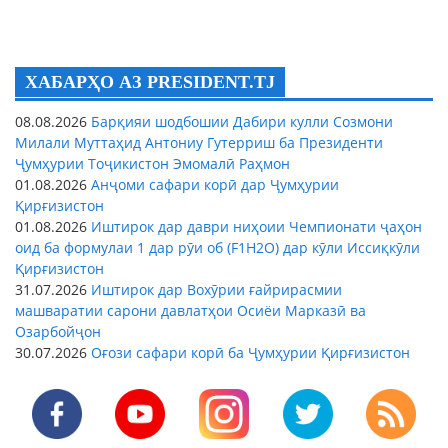
ХАБАРҲО АЗ PRESIDENT.TJ
08.08.2026
Барқияи шодбошии Дабири кулли Созмони
Милали Муттаҳид Антониу Гутерриш ба Президенти
Ҷумҳурии Тоҷикистон Эмомалӣ Раҳмон
01.08.2026
Анҷоми сафари корӣ дар Ҷумҳурии
Қирғизистон
01.08.2026
Иштирок дар даври ниҳоии Чемпионати ҷаҳон
оид ба формулаи 1 дар рӯи об (F1H2O) дар кӯли Иссиқкӯли
Қирғизистон
31.07.2026
Иштирок дар Вохӯрии ғайрирасмии
машваратии сарони давлатҳои Осиёи Марказӣ ва
Озарбойҷон
30.07.2026
Оғози сафари корӣ ба Ҷумҳурии Қирғизистон