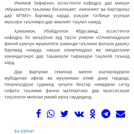
Имомов Зафархон, ассистенти кафедра, дар мавзуи
«Мушкилоти таълими босалоҳият: имконият ва бартариҳо
дар МТМУ» баромад карда, роҳҳои татбиқи усулҳои
муосири таълимро дар амалиёт таҳлил намуд.
Ҳамзамон, Убайдуллои Абдусамад, ассистенти
кафедра, бо маърӯзаи худ таҳти унвони «Олимпиадаҳои
фаннӣ ҳамчун мушкилоти раванди таълими фанҳои дақиқ»
баромад намуда, нақши олимпиадаҳо ва омодасозии
хонандагонро дар ташаккули тафаккури таҳлилӣ таъкид
кард.
Дар фарҷоми семинар миёни иштирокдорон
мубодилаи афкор ва муҳокимаи илмӣ доир гардида,
пешниҳодҳои судманд ҷиҳати беҳтар намудани сатҳу
сифати таълими фанни математика дар муассисаҳои
таҳсилоти миёнаи умумӣ ироа гардиданд.
Ба рӯйхат