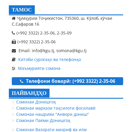
ТАМОС
Ҷумҳурии Тоҷикистон, 735360, ш. Кӯлоб, кӯчаи
С.Сафаров 16
(+992 3322) 2-35-06, 2-35-09
(+992 3322) 2-35-06
Email: info@kgu.tj, somona@kgu.tj
Китоби суроғаҳо ва телефонҳо
Маъмурияти сомона
Телефони боварӣ: (+992 3322) 2-35-06
ПАЙВАНДҲО
Сомонаи Донишгоҳ
Сомонаи маркази таҳсилоти фосилавӣ
Сомонаи нашрияи "Анвори дониш"
Сомонаи Паёми Донишгоҳ
Сомонаи Вазорати маориф ва илм