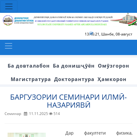
13:46:21
,
Шанбе, 08-август
Ба довталабон
Ба донишҷӯён
Омӯзгорон
Магистратура
Докторантура
Ҳамкорон
БАРГУЗОРИИ СЕМИНАРИ ИЛМӢ-
НАЗАРИЯВӢ
Семинар
11.11.2025
514
Дар факултети физика,