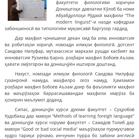
факултети филологияи хориҷии
Донишгоҳи давлатии Кӯлоб ба номи
Абуабдуллоҳи Рӯдакӣ маҳфили “The
modern linguist”-и назди кафедраи
забоншиносӣ ва типологияи муқоисавӣ баргузор гардид.
Дар маҳфил ҷонишини декан оид ба илм, инноватсия
ва робитаҳои хориҷӣ, номзади илмҳои филологӣ, дотсент
Саидова Нилуфар, мутахассиси маркази рушди касбият ва
инноватсия Рузиева Барно, роҳбари маҳфил Бобоев Аъзам,
ҳаёати омӯзгорон ва донишҷӯён иштирок доштанд.
Нахуст, номзади илмҳои филологӣ Саидова Нилуфар
суханронӣ намуда, маҳфилро оғоз намуд. Ҳамзамон
роҳбари маҳфил Бобоев Аъзам доир ба фаъолияти маҳфил
ва маърӯзаҳои баррасишавандаи маҳфили имрӯза ба
ҳозирин маълумот доданд.
Сипас, донишҷӯи курси дуюми факултет – Суҳробов
Худобахш дар мавзуи “Methods of learning foreigh language”
ва донишҷӯи курси чоруми факултет – Самадов Толиб дар
мавзуи “Good or bad social media” маърӯзаҳои пурмуҳтавои
худро тариқи рӯнамо, инчунин пурра бо забони англисӣ