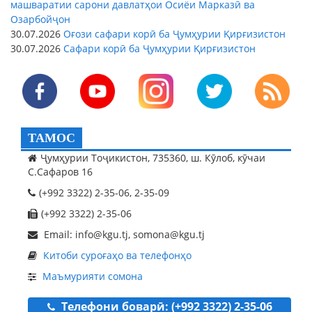
машваратии сарони давлатҳои Осиёи Марказӣ ва
Озарбойҷон
30.07.2026
Оғози сафари корӣ ба Ҷумҳурии Қирғизистон
30.07.2026
Сафари корӣ ба Ҷумҳурии Қирғизистон
ТАМОС
Ҷумҳурии Тоҷикистон, 735360, ш. Кӯлоб, кӯчаи
С.Сафаров 16
(+992 3322) 2-35-06, 2-35-09
(+992 3322) 2-35-06
Email: info@kgu.tj, somona@kgu.tj
Китоби суроғаҳо ва телефонҳо
Маъмурияти сомона
Телефони боварӣ: (+992 3322) 2-35-06