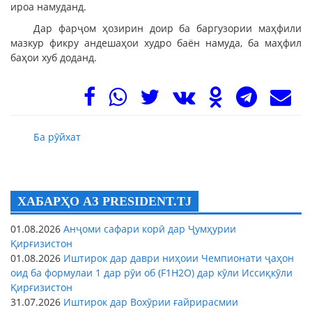
ироа намуданд.
Дар фарҷом ҳозирин доир ба баргузории маҳфили
мазкур фикру андешаҳои худро баён намуда, ба маҳфил
баҳои хуб доданд.
Ба рӯйхат
ХАБАРҲО АЗ PRESIDENT.TJ
01.08.2026
Анҷоми сафари корӣ дар Ҷумҳурии
Қирғизистон
01.08.2026
Иштирок дар даври ниҳоии Чемпионати ҷаҳон
оид ба формулаи 1 дар рӯи об (F1H2O) дар кӯли Иссиқкӯли
Қирғизистон
31.07.2026
Иштирок дар Вохӯрии ғайрирасмии