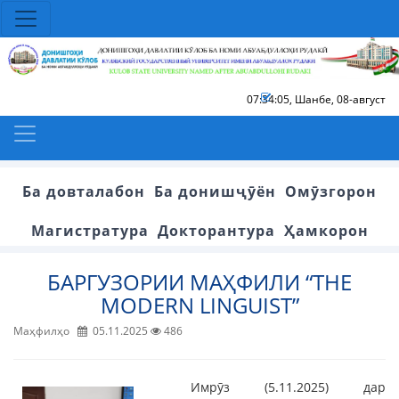
07:34:05
,
Шанбе, 08-август
Ба довталабон
Ба донишҷӯён
Омӯзгорон
Магистратура
Докторантура
Ҳамкорон
БАРГУЗОРИИ МАҲФИЛИ “THE
MODERN LINGUIST”
Маҳфилҳо
05.11.2025
486
Имрӯз (5.11.2025) дар