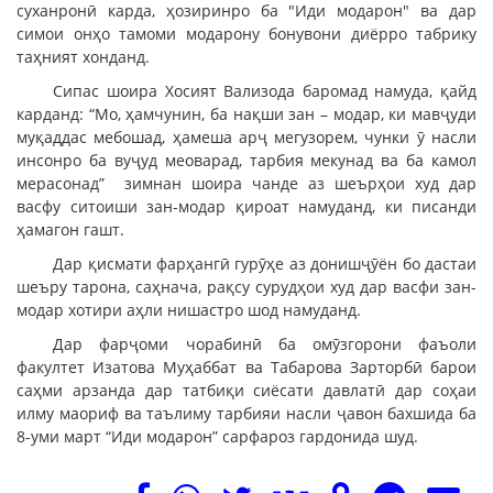
суханронӣ карда, ҳозиринро ба "Иди модарон" ва дар
симои онҳо тамоми модарону бонувони диёрро табрику
таҳният хонданд.
Сипас шоира Хосият Вализода баромад намуда, қайд
карданд: “Мо, ҳамчунин, ба нақши зан – модар, ки мавҷуди
муқаддас мебошад, ҳамеша арҷ мегузорем, чунки ӯ насли
инсонро ба вуҷуд меоварад, тарбия мекунад ва ба камол
мерасонад” зимнан шоира чанде аз шеърҳои худ дар
васфу ситоиши зан-модар қироат намуданд, ки писанди
ҳамагон гашт.
Дар қисмати фарҳангӣ гурӯҳе аз донишҷӯён бо дастаи
шеъру тарона, саҳнача, рақсу сурудҳои худ дар васфи зан-
модар хотири аҳли нишастро шод намуданд.
Дар фарҷоми чорабинӣ ба омӯзгорони фаъоли
факултет Изатова Муҳаббат ва Табарова Зарторбӣ барои
саҳми арзанда дар татбиқи сиёсати давлатӣ дар соҳаи
илму маориф ва таълиму тарбияи насли ҷавон бахшида ба
8-уми март “Иди модарон” сарфароз гардонида шуд.