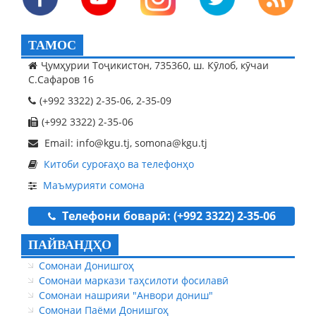
ТАМОС
Ҷумҳурии Тоҷикистон, 735360, ш. Кӯлоб, кӯчаи
С.Сафаров 16
(+992 3322) 2-35-06, 2-35-09
(+992 3322) 2-35-06
Email: info@kgu.tj, somona@kgu.tj
Китоби суроғаҳо ва телефонҳо
Маъмурияти сомона
Телефони боварӣ: (+992 3322) 2-35-06
ПАЙВАНДҲО
Сомонаи Донишгоҳ
Сомонаи маркази таҳсилоти фосилавӣ
Сомонаи нашрияи "Анвори дониш"
Сомонаи Паёми Донишгоҳ