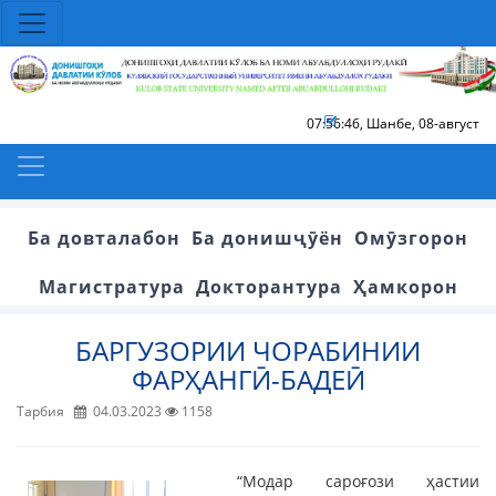
07:56:46
,
Шанбе, 08-август
Ба довталабон
Ба донишҷӯён
Омӯзгорон
Магистратура
Докторантура
Ҳамкорон
БАРГУЗОРИИ ЧОРАБИНИИ
ФАРҲАНГӢ-БАДЕӢ
Тарбия
04.03.2023
1158
“Модар сароғози ҳастии