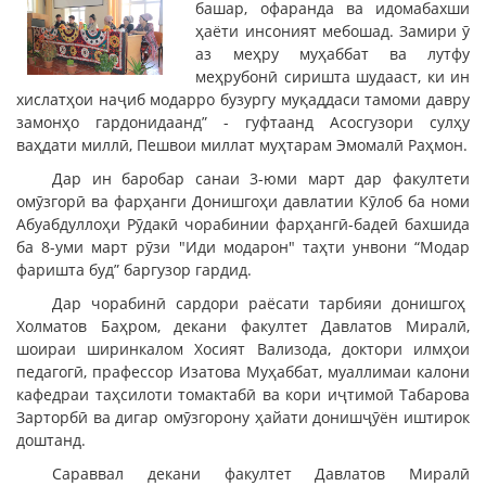
башар, офаранда ва идомабахши
ҳаёти инсоният мебошад. Замири ӯ
аз меҳру муҳаббат ва лутфу
меҳрубонӣ сиришта шудааст, ки ин
хислатҳои наҷиб модарро бузургу муқаддаси тамоми давру
замонҳо гардонидаанд” - гуфтаанд Асосгузори сулҳу
ваҳдати миллӣ, Пешвои миллат муҳтарам Эмомалӣ Раҳмон.
Дар ин баробар санаи 3-юми март дар факултети
омӯзгорӣ ва фарҳанги Донишгоҳи давлатии Кӯлоб ба номи
Абуабдуллоҳи Рӯдакӣ чорабинии фарҳангӣ-бадеӣ бахшида
ба 8-уми март рӯзи "Иди модарон" таҳти унвони “Модар
фаришта буд” баргузор гардид.
Дар чорабинӣ сардори раёсати тарбияи донишгоҳ
Холматов Баҳром, декани факултет Давлатов Миралӣ,
шоираи ширинкалом Хосият Вализода, доктори илмҳои
педагогӣ, прафессор Изатова Муҳаббат, муаллимаи калони
кафедраи таҳсилоти томактабӣ ва кори иҷтимоӣ Табарова
Зарторбӣ ва дигар омӯзгорону ҳайати донишҷӯён иштирок
доштанд.
Сараввал декани факултет Давлатов Миралӣ