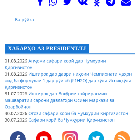
Ба рӯйхат
ХАБАРҲО АЗ PRESIDENT.TJ
01.08.2026
Анҷоми сафари корӣ дар Ҷумҳурии
Қирғизистон
01.08.2026
Иштирок дар даври ниҳоии Чемпионати ҷаҳон
оид ба формулаи 1 дар рӯи об (F1H2O) дар кӯли Иссиқкӯли
Қирғизистон
31.07.2026
Иштирок дар Вохӯрии ғайрирасмии
машваратии сарони давлатҳои Осиёи Марказӣ ва
Озарбойҷон
30.07.2026
Оғози сафари корӣ ба Ҷумҳурии Қирғизистон
30.07.2026
Сафари корӣ ба Ҷумҳурии Қирғизистон