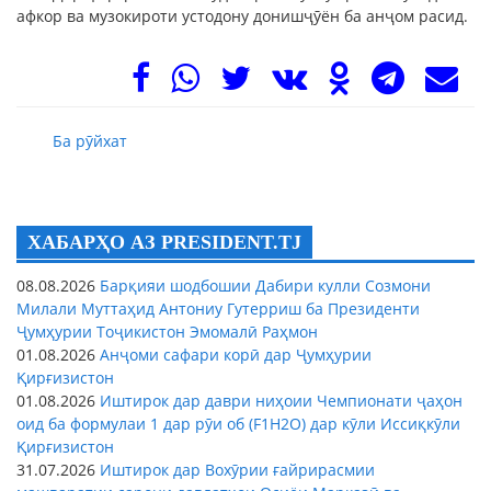
афкор ва музокироти устодону донишҷӯён ба анҷом расид.
Ба рӯйхат
ХАБАРҲО АЗ PRESIDENT.TJ
08.08.2026
Барқияи шодбошии Дабири кулли Созмони
Милали Муттаҳид Антониу Гутерриш ба Президенти
Ҷумҳурии Тоҷикистон Эмомалӣ Раҳмон
01.08.2026
Анҷоми сафари корӣ дар Ҷумҳурии
Қирғизистон
01.08.2026
Иштирок дар даври ниҳоии Чемпионати ҷаҳон
оид ба формулаи 1 дар рӯи об (F1H2O) дар кӯли Иссиқкӯли
Қирғизистон
31.07.2026
Иштирок дар Вохӯрии ғайрирасмии