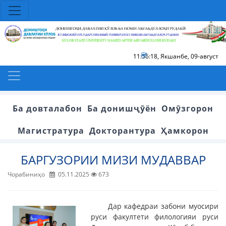
11:56:19
,
Якшанбе, 09-август
Ба довталабон
Ба донишҷӯён
Омӯзгорон
Магистратура
Докторантура
Ҳамкорон
БАРГУЗОРИИ МИЗИ МУДАВВАР
Чорабиниҳо
05.11.2025
673
Дар кафедраи забони муосири
руси факултети филологияи руси