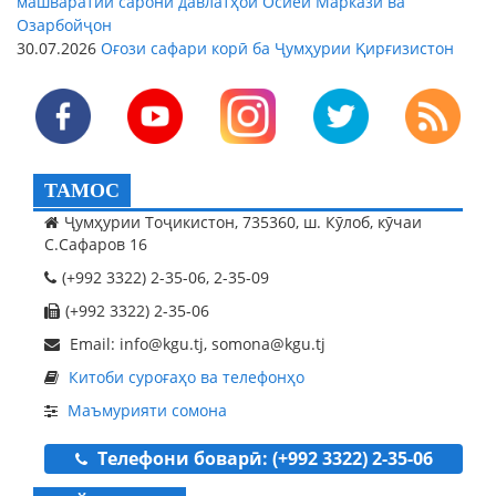
машваратии сарони давлатҳои Осиёи Марказӣ ва
Озарбойҷон
30.07.2026
Оғози сафари корӣ ба Ҷумҳурии Қирғизистон
ТАМОС
Ҷумҳурии Тоҷикистон, 735360, ш. Кӯлоб, кӯчаи
С.Сафаров 16
(+992 3322) 2-35-06, 2-35-09
(+992 3322) 2-35-06
Email: info@kgu.tj, somona@kgu.tj
Китоби суроғаҳо ва телефонҳо
Маъмурияти сомона
Телефони боварӣ: (+992 3322) 2-35-06