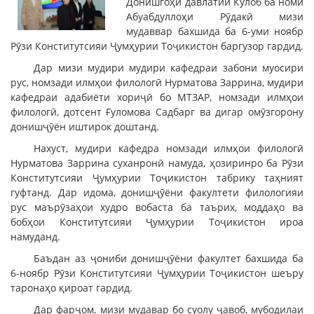
Донишгоҳи давлатии Кӯлоб ба номи
Абуабдуллоҳи Рӯдакӣ мизи
мудаввар бахшида ба 6-уми ноябр
Рӯзи Конститутсияи Ҷумҳурии Тоҷикистон баргузор гардид.
Дар мизи мудири мудири кафедраи забони муосири
рус, номзади илмҳои филологӣ Нурматова Заррина, мудири
кафедраи адабиёти хориҷӣ бо МТЗАР, номзади илмҳои
филологӣ, дотсент Ғуломова Садбарг ва дигар омӯзгорону
донишҷӯён иштирок доштанд.
Нахуст, мудири кафедра номзади илмҳои филологӣ
Нурматова Заррина суханронӣ намуда, ҳозиринро ба Рӯзи
Конститутсияи Ҷумҳурии Тоҷикистон табрику таҳният
гуфтанд. Дар идома, донишҷӯёни факултети филологияи
рус маърӯзаҳои худро вобаста ба таърих, моддаҳо ва
бобҳои Конститутсияи Ҷумҳурии Тоҷикистон ироа
намуданд.
Баъдан аз ҷониби донишҷӯёни факултет бахшида ба
6-ноябр Рӯзи Конститутсияи Ҷумҳурии Тоҷикистон шеъру
таронаҳо қироат гардид.
Дар фарҷом, мизи мудавар бо суолу ҷавоб, мубодилаи