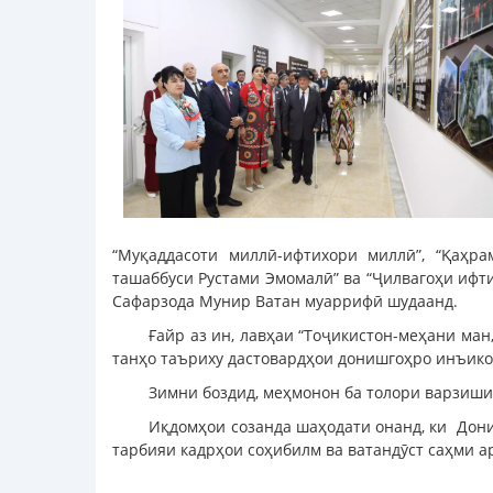
“Муқаддасоти миллӣ-ифтихори миллӣ”, “Қаҳра
ташаббуси Рустами Эмомалӣ” ва “Ҷилвагоҳи ифт
Сафарзода Мунир Ватан муаррифӣ шудаанд.
Ғайр аз ин, лавҳаи “Тоҷикистон-меҳани ман
танҳо таъриху дастовардҳои донишгоҳро инъикос
Зимни боздид, меҳмонон ба толори варзиши
Иқдомҳои созанда шаҳодати онанд, ки Дони
тарбияи кадрҳои соҳибилм ва ватандӯст саҳми а