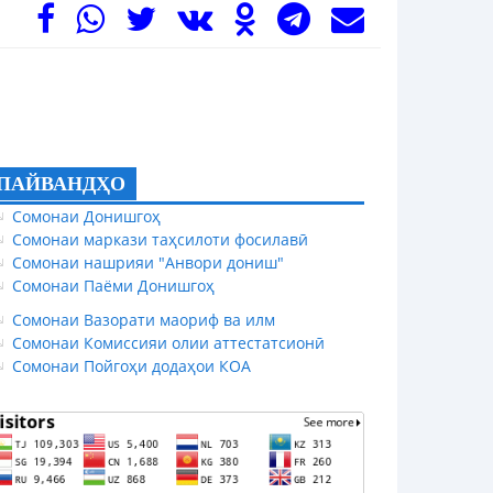
ПАЙВАНДҲО
Сомонаи Донишгоҳ
Сомонаи маркази таҳсилоти фосилавӣ
Сомонаи нашрияи "Анвори дониш"
Сомонаи Паёми Донишгоҳ
Сомонаи Вазорати маориф ва илм
Сомонаи Комиссияи олии аттестатсионӣ
Сомонаи Пойгоҳи додаҳои КОА