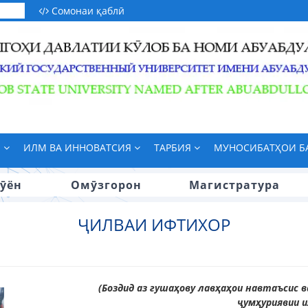
Сомонаи қаблӣ
М
ИЛМ ВА ИННОВАТСИЯ
ТАРБИЯ
МУНОСИБАТҲОИ 
ӯён
Омӯзгорон
Магистратура
ҶИЛВАИ ИФТИХОР
(Боздид аз гушаҳову лавҳаҳои навтаъсис
ҷумҳуриявии и