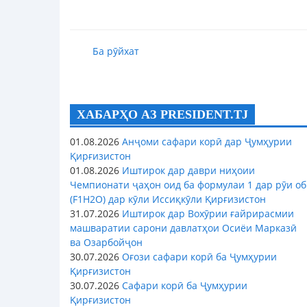
Ба рӯйхат
ХАБАРҲО АЗ PRESIDENT.TJ
01.08.2026
Анҷоми сафари корӣ дар Ҷумҳурии
Қирғизистон
01.08.2026
Иштирок дар даври ниҳоии
Чемпионати ҷаҳон оид ба формулаи 1 дар рӯи об
(F1H2O) дар кӯли Иссиқкӯли Қирғизистон
31.07.2026
Иштирок дар Вохӯрии ғайрирасмии
машваратии сарони давлатҳои Осиёи Марказӣ
ва Озарбойҷон
30.07.2026
Оғози сафари корӣ ба Ҷумҳурии
Қирғизистон
30.07.2026
Сафари корӣ ба Ҷумҳурии
Қирғизистон