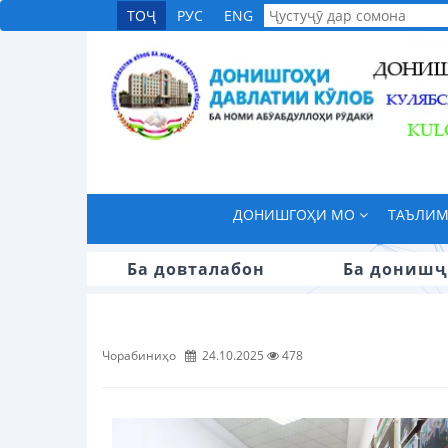
ТОҶ
РУС
ENG
ДОНИШГОҲИ МО
ТАЪЛИ
Ба довталабон
Ба донишҷ
Чорабиниҳо
24.10.2025
478