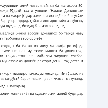
мҳуриявии илмӣ-назариявӣ, ки ба ифтихори 80-
ллоҳи Рӯдакӣ таҳти унвони “Нақши Донишгоҳи
илм ва маориф” дар заминаи истиқболи бошукӯҳи
баргузор гардид, ҳайати иштирокчиён аз гӯшаву
ода шудаанд, боздид ба амал оварданд.
мадгоҳи бинои асосии донишгоҳ бо тарҳи наву
ву тарбиявӣ зебо оро ёфт.
 садоқат ба Ватан ва илму маърифатро ифода
ашрифи Пешвои муаззами миллат ба донишгоҳ”,
и Тоҷикистон”, “25 май-Рӯзи ҷаҳонии футбол:
 муназзам аз ҷониби ректори донишгоҳ, дотсент
фтихори миллиро таҷассум мекунад. Ин гӯшаҳо на
 ватандӯстӣ барои насли ҷавон хизмат мекунанд.
идан намуданд.
оқеии маънавиёт ва худшиносии миллӣ буда, дар