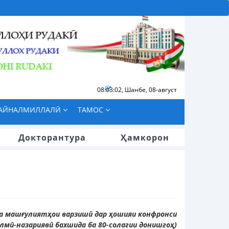
08:03:04
,
Шанбе, 08-август
БАЙНАЛМИЛЛАЛӢ
ТАМОС
Докторантура
Ҳамкорон
 ва машғулиятҳои варзишӣ дар ҳошияи конфронси
лмӣ-назариявӣ бахшида ба 80-солагии донишгоҳ)