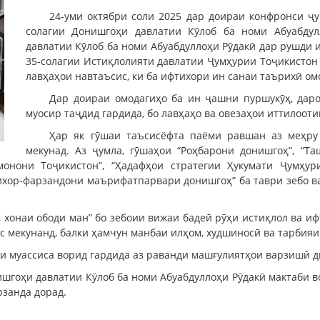
24-уми октябри соли 2025 дар доираи конфронси ҷу
солагии Донишгоҳи давлатии Кӯлоб ба номи Абуабду
давлатии Кӯлоб ба номи Абуабдуллоҳи Рӯдакӣ дар рушди 
35-солагии Истиқлолияти давлатии Ҷумҳурии Тоҷикистон 
лавҳаҳои навтаъсис, ки ба ифтихори ин санаи таърихӣ ом
Дар доираи омодагиҳо ба ин ҷашни пуршукӯҳ, даро
муосир таҷдид гардида, бо лавҳаҳо ва овезаҳои иттилооти
Ҳар як гӯшаи таъсисёфта паёми равшан аз меҳру
мекунад. Аз ҷумла, гӯшаҳои “Роҳбарони донишгоҳ”, “Т
монони Тоҷикистон”, “Ҳадафҳои стратегии Ҳукумати Ҷумҳури
ихор-фарзандони маърифатпарвари донишгоҳ” ба таври зебо ва
, хонаи ободи ман” бо зебоии вижаи бадеӣ рӯҳи истиқлол ва и
 мекунанд, балки ҳамчун манбаи илҳом, худшиносӣ ва тарбияи
и муассиса ворид гардида аз раванди машғулиятҳои варзишӣ д
шгоҳи давлатии Кӯлоб ба номи Абуабдуллоҳи Рӯдакӣ мактаби в
рзанда дорад.