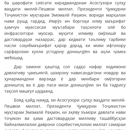
ба шарофати сиёсати хирадмандонаи Асосгузори сулҳу
ваҳдати миллӣ-Пешвои миллат, Президенти Ҷумҳурии
Тоҷикистон муҳтарам Эмомалӣ Раҳмон, вориди марҳалаи
нави рушд гардид. Имрӯз ин боргоҳи илму маърифат
ҳамчун муассисаи муътабари таҳсилоти олӣ бо
инфрасохтори муосир, муҳити илмиву омӯзишӣ ва
дастовардҳои назаррас, дар хидмати таълиму тарбияи
насли соҳибмаърифат қарор дорад, ки мояи ифтихору
сарфарозии кулли устодону донишҷӯён ва аҳли ҷомеа
мебошад.
Дар замони ҳаштод сол садҳо нафар ходимони
давлативу ҷамъиятӣ, шоирону нависандагони номдор ва
ҳунармандони варзида ё дар минбари омӯзгории
донишгоҳ ва ё дар паси мизи донишҷӯии он ба тадрису
таҳсил машғул шудаанд.
Бояд қайд намуд, ки Асосгузори сулҳу ваҳдати миллӣ-
Пешвои миллат, Президенти Ҷумҳурии Тоҷикистон
муҳтарам Эмомалӣ Раҳмон, ки эҳёву эъмори давлати нави
тоҷикон ва ҳама дастовардҳои милливу ташаббусҳои
байналмилалии даврони соҳибистиқлолии миллат самараи