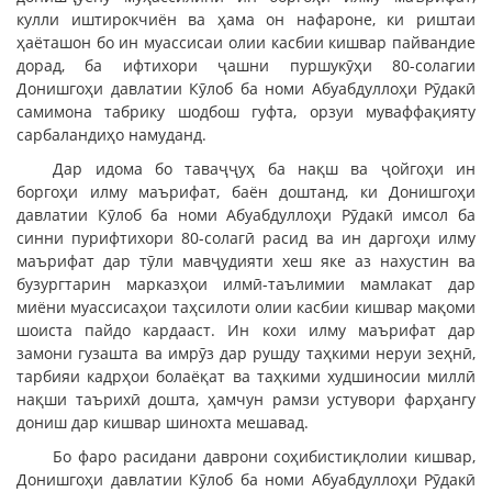
кулли иштирокчиён ва ҳама он нафароне, ки риштаи
ҳаёташон бо ин муассисаи олии касбии кишвар пайвандие
дорад, ба ифтихори ҷашни пуршукӯҳи 80-солагии
Донишгоҳи давлатии Кӯлоб ба номи Абуабдуллоҳи Рӯдакӣ
самимона табрику шодбош гуфта, орзуи муваффақияту
сарбаландиҳо намуданд.
Дар идома бо таваҷҷуҳ ба нақш ва ҷойгоҳи ин
боргоҳи илму маърифат, баён доштанд, ки Донишгоҳи
давлатии Кӯлоб ба номи Абуабдуллоҳи Рӯдакӣ имсол ба
синни пурифтихори 80-солагӣ расид ва ин даргоҳи илму
маърифат дар тӯли мавҷудияти хеш яке аз нахустин ва
бузургтарин марказҳои илмӣ-таълимии мамлакат дар
миёни муассисаҳои таҳсилоти олии касбии кишвар мақоми
шоиста пайдо кардааст. Ин кохи илму маърифат дар
замони гузашта ва имрӯз дар рушду таҳкими неруи зеҳнӣ,
тарбияи кадрҳои болаёқат ва таҳкими худшиносии миллӣ
нақши таърихӣ дошта, ҳамчун рамзи устувори фарҳангу
дониш дар кишвар шинохта мешавад.
Бо фаро расидани даврони соҳибистиқлолии кишвар,
Донишгоҳи давлатии Кӯлоб ба номи Абуабдуллоҳи Рӯдакӣ