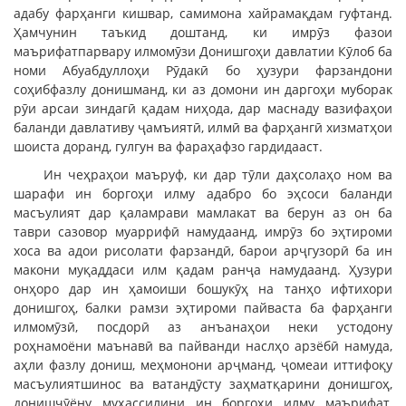
адабу фарҳанги кишвар, самимона хайрамақдам гуфтанд.
Ҳамчунин таъкид доштанд, ки имрӯз фазои
маърифатпарвару илмомӯзи Донишгоҳи давлатии Кӯлоб ба
номи Абуабдуллоҳи Рӯдакӣ бо ҳузури фарзандони
соҳибфазлу донишманд, ки аз домони ин даргоҳи муборак
рӯи арсаи зиндагӣ қадам ниҳода, дар маснаду вазифаҳои
баланди давлативу ҷамъиятӣ, илмӣ ва фарҳангӣ хизматҳои
шоиста доранд, гулгун ва фараҳафзо гардидааст.
Ин чеҳраҳои маъруф, ки дар тӯли даҳсолаҳо ном ва
шарафи ин боргоҳи илму адабро бо эҳсоси баланди
масъулият дар қаламрави мамлакат ва берун аз он ба
таври сазовор муаррифӣ намудаанд, имрӯз бо эҳтироми
хоса ва адои рисолати фарзандӣ, барои арҷгузорӣ ба ин
макони муқаддаси илм қадам ранҷа намудаанд. Ҳузури
онҳоро дар ин ҳамоиши бошукӯҳ на танҳо ифтихори
донишгоҳ, балки рамзи эҳтироми пайваста ба фарҳанги
илмомӯзӣ, посдорӣ аз анъанаҳои неки устодону
роҳнамоёни маънавӣ ва пайванди наслҳо арзёбӣ намуда,
аҳли фазлу дониш, меҳмонони арҷманд, ҷомеаи иттифоқу
масъулиятшинос ва ватандӯсту заҳматқарини донишгоҳ,
донишҷӯёну муҳассилини ин боргоҳи илму маърифат,