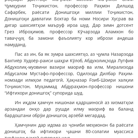
Ҷумҳурии Тоҷикистон, профессор Раҳмон Дилшод
Сафарбек, раёсати Донишгоҳи миллии Тоҷикистон,
Донишгоҳи давлатии Бохтар ба номи Носири Хусрав ва
дигар шахсиятҳои маъруф ироа шуд. Дар зимн дотсент
Грез Иброҳимов, профессор Кӯчарзода Аламхон бо
таваҷҷуҳ ба замони фаъолияту кор ибрози андеша
намуданд.
Пас аз ин, ба як зумра шахсиятҳо, аз ҷумла Назарзода
Бахтиёр Худоёр-раиси шаҳри Кӯлоб, Абдухолиқзода Лутфия
Абдухолиқ-муовини вазири маориф ва илм, Мирализода
Абдусалом Мустафо-профессор, Одилзода Дилбар Раҳим-
номзади илмҳои педагогӣ, Ҳақназар Ғоиб-Шоири халқии
Тоҷикистон, Муҳаммад Абдураҳмон-профессор нишони
“Ифтихори донишгоҳ” супорида шуд.
Ин иқдом ҳамчун нишонаи қадршиносӣ аз хизматҳои
арзандаи онҳо дар рушди илму маориф ва баланд
бардоштани обрӯи донишгоҳ арзёбӣ мегардад.
Ҳамчунин дар идома аз ҷониби меҳмонон ба раёсати
донишгоҳ ба ифтихори ҷашни 80-солагии муассиса
туҳфаҳои рамзӣ супорида шуд.