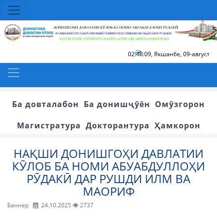
02:48:09
,
Якшанбе, 09-август
Ба довталабон
Ба донишҷӯён
Омӯзгорон
Магистратура
Докторантура
Ҳамкорон
НАҚШИ ДОНИШГОҲИ ДАВЛАТИИ
КӮЛОБ БА НОМИ АБУАБДУЛЛОҲИ
РӮДАКӢ ДАР РУШДИ ИЛМ ВА
МАОРИФ
Баннер
24.10.2025
2737