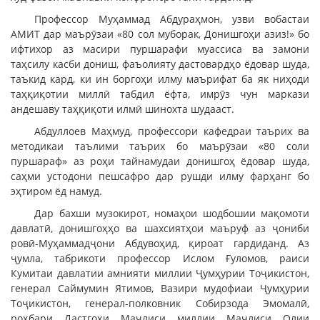
Профессор Муҳаммад Абдураҳмон, узви вобастаи
АМИТ дар маърӯзаи «80 сол муборак, Донишгоҳи азиз!» бо
ифтихор аз масири пуршарафи муассиса ва замони
таҳсилу касби дониш, фаъолияту дастовардҳо ёдовар шуда,
таъкид кард, ки ин боргоҳи илму маърифат ба як ниҳоди
таҳқиқотии миллӣ табдил ёфта, имрӯз чун маркази
андешаву таҳқиқоти илмӣ шинохта шудааст.
Абдуллоев Маҳмуд, профессори кафедраи таърих ва
методикаи таълими таърих бо маърӯзаи «80 соли
пуршараф» аз роҳи тайнамудаи донишгоҳ ёдовар шуда,
саҳми устодони пешсафро дар рушди илму фарҳанг бо
эҳтиром ёд намуд.
Дар бахши музокирот, номаҳои шодбошии мақомоти
давлатӣ, донишгоҳҳо ва шахсиятҳои маъруф аз ҷониби
ровӣ-Муҳаммадҷони Абдувоҳид, қироат гардиданд. Аз
ҷумла, табрикоти профессор Ислом Ғуломов, раиси
Кумитаи давлатии амнияти миллии Ҷумҳурии Тоҷикистон,
генерал Саймумин Ятимов, Вазири мудофиаи Ҷумҳурии
Тоҷикистон, генерал-полковник Собирзода Эмомалӣ,
роҳбари Дастгоҳи Маҷлиси миллии Маҷлиси Олии