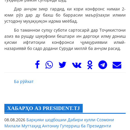
Дар анҷом зикр гардид, ки кори конфронс нимаи 2-
юми рӯз дар ду бахш бо баррасии маърӯзаҳои илмии
устодону муҳаққиқон идома меёбад.
Бо таманнои сулҳу суботи сартосарӣ дар Тоҷикистони
азиз ва рушду шукуфоии бештари ин даргоҳи илму дониш
қисми ифтитоҳии конфронси ҷумҳуриявии илмӣ-
назариявӣ бо садо додани Суруди миллӣ ба анҷом расид.
Ба рӯйхат
ХАБАРҲО АЗ PRESIDENT.TJ
08.08.2026
Барқияи шодбошии Дабири кулли Созмони
Милали Муттаҳид Антониу Гутерриш ба Президенти