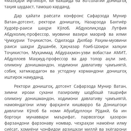
«Мазҳари ифтихор», ки бахшида ба 80-солагии донишгоҳ
таҳия шудааст, тамошо карданд.
Дар ҳайати раёсати конфронс Сафарзода Мунир
Ватан-дотсент, ректори донишгоҳ, Назарзода Бахтиёр
Худоёр-раиси шаҳри Кӯлоб, Абдухолиқзода Лутфия
Абдухолиқ-профессор, муовини вазири маориф ва илми
Ҷумҳурии Тоҷикистон, Одилзода Дилбар Раҳим-муовини
раиси шаҳри Душанбе, Ҳақназар Ғоиб-Шоири халқии
Тоҷикистон, Муҳаммад Абдураҳмон-узви вобастаи АМИТ,
Абдуллоев Маҳмуд-профессор ва дар толор аҳли зиё,
олимону донишмандон, ходимони давлативу ҷамъиятӣ,
собиқ хатмкардагон ва устодону кормандони донишгоҳ
иштирок намуданд.
Ректори донишгоҳ, дотсент Сафарзода Мунир Ватан,
зимни ироаи сухани пазироиву шодбошӣ ташрифи
олимону донишмандон, ходимони давлативу ҷамъиятӣ,
намояндагони илму фарҳанги кишварро ба Донишгоҳи
давлатии Кӯлоб ба номи Абуабдуллоҳи Рӯдакӣ, ба ин
боргоҳи мунаввари маърифат, парвозгоҳи ҳазорон
фарзандони фарзонаву номвар, чеҳраҳои намоёни илму
сиёсат, ҳомиёни ҷонфидои арзишҳои миллӣ ва эҳёгарони