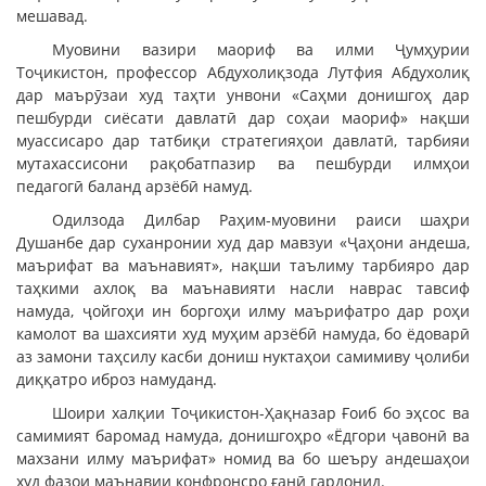
мешавад.
Муовини вазири маориф ва илми Ҷумҳурии
Тоҷикистон, профессор Абдухолиқзода Лутфия Абдухолиқ
дар маърӯзаи худ таҳти унвони «Саҳми донишгоҳ дар
пешбурди сиёсати давлатӣ дар соҳаи маориф» нақши
муассисаро дар татбиқи стратегияҳои давлатӣ, тарбияи
мутахассисони рақобатпазир ва пешбурди илмҳои
педагогӣ баланд арзёбӣ намуд.
Одилзода Дилбар Раҳим-муовини раиси шаҳри
Душанбе дар суханронии худ дар мавзуи «Ҷаҳони андеша,
маърифат ва маънавият», нақши таълиму тарбияро дар
таҳкими ахлоқ ва маънавияти насли наврас тавсиф
намуда, ҷойгоҳи ин боргоҳи илму маърифатро дар роҳи
камолот ва шахсияти худ муҳим арзёбӣ намуда, бо ёдоварӣ
аз замони таҳсилу касби дониш нуктаҳои самимиву ҷолиби
диққатро иброз намуданд.
Шоири халқии Тоҷикистон-Ҳақназар Ғоиб бо эҳсос ва
самимият баромад намуда, донишгоҳро «Ёдгори ҷавонӣ ва
махзани илму маърифат» номид ва бо шеъру андешаҳои
худ фазои маънавии конфронсро ғанӣ гардонид.