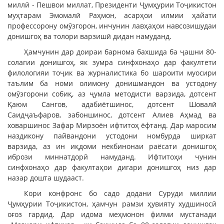
миллӣ - Пешвои миллат, Президенти Ҷумҳурии Тоҷикистон
муҳтарам Эмомалӣ Раҳмон, асарҳои илмии ҳайати
профессорону омӯзгорон, инчунин лавҳаҳои навсозишудаи
донишгоҳ ва толори варзишӣ дидан намуданд.
Ҳамчунин дар доираи барнома бахшида ба ҷашни 80-
солагии донишгоҳ, як зумра синфхонаҳо дар факултети
филологияи тоҷик ва журналистика бо шароити муосири
таълим ба номи олимону донишмандон ва устодону
омӯзгорони собиқ, аз ҷумла методисти варзида, дотсент
Қаюм Сангов, адабиётшинос, дотсент Шовалӣ
Саидҷаъфаров, забоншинос, дотсент Алиев Аҳмад ва
ховаршинос Зафар Мирзоён ифтитоҳ ёфтанд. Дар маросим
наздикону пайвандони устодони номбурда ширкат
варзида, аз ин иқдоми некбинонаи раёсати донишгоҳ
ибрози миннатдорӣ намуданд. Ифтитоҳи чунин
синфхонаҳо дар факултаҳои дигари донишгоҳ низ дар
назар дошта шудааст.
Кори конфронс бо садо додани Суруди миллии
Ҷумҳурии Тоҷикистон, ҳамчун рамзи ҳувияту худшиносӣ
оғоз гардид. Дар идома меҳмонон филми мустанади