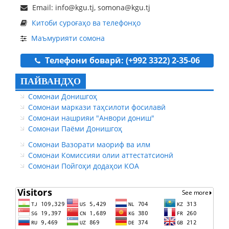
Email: info@kgu.tj, somona@kgu.tj
Китоби суроғаҳо ва телефонҳо
Маъмурияти сомона
Телефони боварӣ: (+992 3322) 2-35-06
ПАЙВАНДҲО
Сомонаи Донишгоҳ
Сомонаи маркази таҳсилоти фосилавӣ
Сомонаи нашрияи "Анвори дониш"
Сомонаи Паёми Донишгоҳ
Сомонаи Вазорати маориф ва илм
Сомонаи Комиссияи олии аттестатсионӣ
Сомонаи Пойгоҳи додаҳои КОА