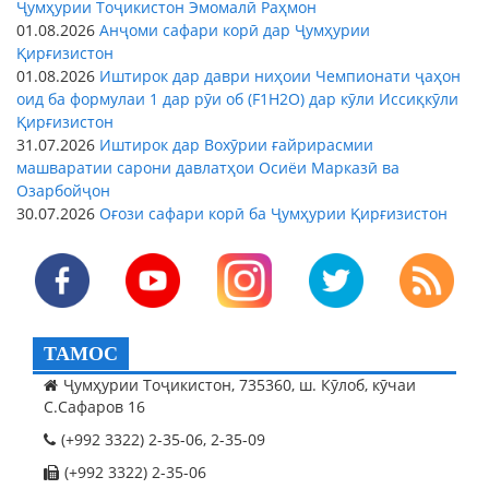
Ҷумҳурии Тоҷикистон Эмомалӣ Раҳмон
01.08.2026
Анҷоми сафари корӣ дар Ҷумҳурии
Қирғизистон
01.08.2026
Иштирок дар даври ниҳоии Чемпионати ҷаҳон
оид ба формулаи 1 дар рӯи об (F1H2O) дар кӯли Иссиқкӯли
Қирғизистон
31.07.2026
Иштирок дар Вохӯрии ғайрирасмии
машваратии сарони давлатҳои Осиёи Марказӣ ва
Озарбойҷон
30.07.2026
Оғози сафари корӣ ба Ҷумҳурии Қирғизистон
ТАМОС
Ҷумҳурии Тоҷикистон, 735360, ш. Кӯлоб, кӯчаи
С.Сафаров 16
(+992 3322) 2-35-06, 2-35-09
(+992 3322) 2-35-06