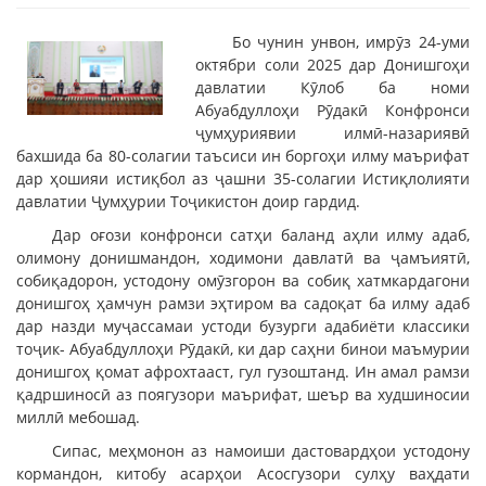
Бо чунин унвон, имрӯз 24-уми
октябри соли 2025 дар Донишгоҳи
давлатии Кӯлоб ба номи
Абуабдуллоҳи Рӯдакӣ Конфронси
ҷумҳуриявии илмӣ-назариявӣ
бахшида ба 80-солагии таъсиси ин боргоҳи илму маърифат
дар ҳошияи истиқбол аз ҷашни 35-солагии Истиқлолияти
давлатии Ҷумҳурии Тоҷикистон доир гардид.
Дар оғози конфронси сатҳи баланд аҳли илму адаб,
олимону донишмандон, ходимони давлатӣ ва ҷамъиятӣ,
собиқадорон, устодону омӯзгорон ва собиқ хатмкардагони
донишгоҳ ҳамчун рамзи эҳтиром ва садоқат ба илму адаб
дар назди муҷассамаи устоди бузурги адабиёти классики
тоҷик- Абуабдуллоҳи Рӯдакӣ, ки дар саҳни бинои маъмурии
донишгоҳ қомат афрохтааст, гул гузоштанд. Ин амал рамзи
қадршиносӣ аз поягузори маърифат, шеър ва худшиносии
миллӣ мебошад.
Сипас, меҳмонон аз намоиши дастовардҳои устодону
кормандон, китобу асарҳои Асосгузори сулҳу ваҳдати