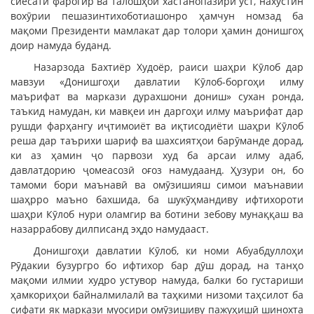
сиёсати фарогир ва талошҳои хастанопазири ӯст, нахустин
вохӯрии пешазинтихоботиашонро ҳамчун номзад ба
мақоми Президенти мамлакат дар толори ҳамин донишгоҳ
доир намуда буданд.
Назарзода Бахтиёр Худоёр, раиси шаҳри Кӯлоб дар
мавзуи «Донишгоҳи давлатии Кӯлоб-боргоҳи илму
маърифат ва маркази дурахшони дониш» сухан ронда,
таъкид намудан, ки мавқеи ин даргоҳи илму маърифат дар
рушди фарҳангу иҷтимоиёт ва иқтисодиёти шаҳри Кӯлоб
реша дар таърихи шариф ва шахсиятҳои барӯманде дорад,
ки аз ҳамин ҷо парвози худ ба арсаи илму адаб,
давлатдорию ҷомеасозӣ оғоз намудаанд. Ҳузури он, бо
тамоми бори маънавӣ ва омӯзишияш симои маънавии
шаҳрро маъно бахшида, ба шукӯҳмандиву ифтихороти
шаҳри Кӯлоб нури оламгир ва ботини зебову мунаққаш ва
назаррабову дилписанд эҳдо намудааст.
Донишгоҳи давлатии Кӯлоб, ки номи Абуабдуллоҳи
Рӯдакии бузургро бо ифтихор бар дӯш дорад, на танҳо
мақоми илмии худро устувор намуда, балки бо густариши
ҳамкориҳои байналмилалӣ ва таҳкими низоми таҳсилот ба
сифати як маркази муосири омӯзишиву пажуҳишӣ шинохта