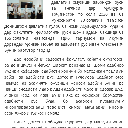
давлатии омӯзиши забонҳои русӣ
ва англисӣ дар Ҷумҳурии
Тоҷикистон то соли 2030 ва ба
муносибати 80-солагии таъсиси
Донишгоҳи давлатии Кӯлоб ба номи Абуабдуллоҳи Рӯдакӣ,
дар факултети филологияи русӣ шоми адабӣ бахшида ба
155-солагии нависанда, адиб, тарҷумон ва якумин
дорандаи Ҷоизаи Нобел аз адабиёти рус-Иван Алексеевич
Бунин баргузор гардид.
Дар чорабинӣ садорати факултет, ҳайати омӯзгорон
ва донишҷӯёни фаъол ширкат варзиданд. Шоми адабиро
мудири кафедраи адабиёти хориҷӣ бо методикаи таълими
забон ва адабиёти рус, дотсент Ғуломова Садбарг оғоз
намуда, аз аҳамияти омӯзиши мероси адабии Бунин ва
нақши эҷодиёти ӯ дар рушди адабиёти ҷаҳонӣ ёдовар шуд.
Ӯ зикр кард, ки Иван Бунин яке аз чеҳраҳои барҷастаи
адабиёти рус буда, бо асарҳои пурмазмуну
инсонпарваронааш тавонист симои маънавии инсони
асри XX-ро инъикос намояд.
Сипас, дотсент Бобоқулов Ҷурахон дар мавзуи «Бунин
— зеркало русской души» суханронӣ намуда, зикр кард, ки