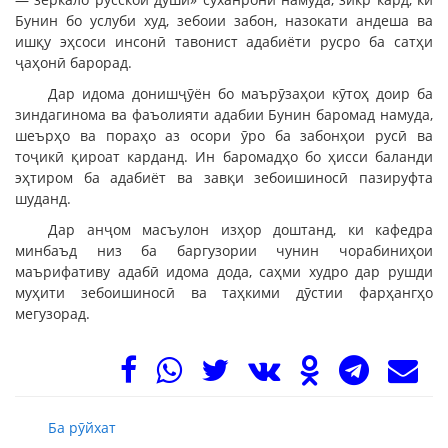
Бунин бо услуби худ, зебоии забон, назокати андеша ва
ишқу эҳсоси инсонӣ тавонист адабиёти русро ба сатҳи
ҷаҳонӣ барорад.
Дар идома донишҷӯён бо маърӯзаҳои кӯтоҳ доир ба
зиндагинома ва фаъолияти адабии Бунин баромад намуда,
шеърҳо ва пораҳо аз осори ӯро ба забонҳои русӣ ва
тоҷикӣ қироат карданд. Ин баромадҳо бо ҳисси баланди
эҳтиром ба адабиёт ва завқи зебоишиносӣ пазируфта
шуданд.
Дар анҷом масъулон изҳор доштанд, ки кафедра
минбаъд низ ба баргузории чунин чорабиниҳои
маърифативу адабӣ идома дода, саҳми худро дар рушди
муҳити зебоишиносӣ ва таҳкими дӯстии фарҳангҳо
мегузорад.
Ба рӯйхат