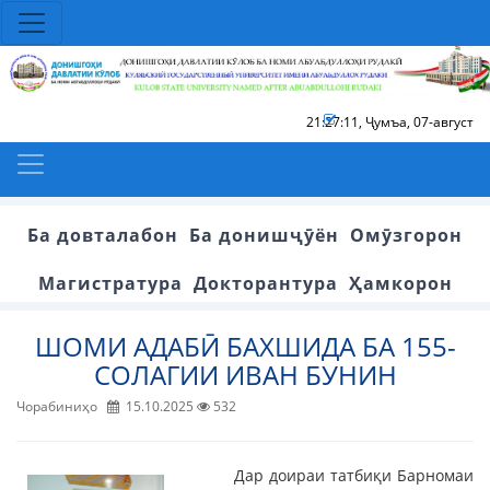
21:27:11
,
Ҷумъа, 07-август
Ба довталабон
Ба донишҷӯён
Омӯзгорон
Магистратура
Докторантура
Ҳамкорон
ШОМИ АДАБӢ БАХШИДА БА 155-
СОЛАГИИ ИВАН БУНИН
Чорабиниҳо
15.10.2025
532
Дар доираи татбиқи Барномаи