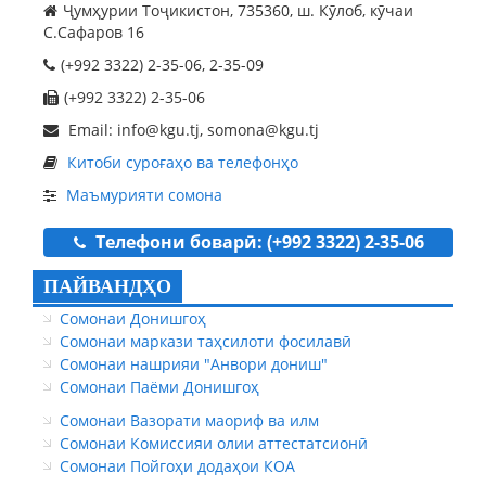
Ҷумҳурии Тоҷикистон, 735360, ш. Кӯлоб, кӯчаи
С.Сафаров 16
(+992 3322) 2-35-06, 2-35-09
(+992 3322) 2-35-06
Email: info@kgu.tj, somona@kgu.tj
Китоби суроғаҳо ва телефонҳо
Маъмурияти сомона
Телефони боварӣ: (+992 3322) 2-35-06
ПАЙВАНДҲО
Сомонаи Донишгоҳ
Сомонаи маркази таҳсилоти фосилавӣ
Сомонаи нашрияи "Анвори дониш"
Сомонаи Паёми Донишгоҳ
Сомонаи Вазорати маориф ва илм
Сомонаи Комиссияи олии аттестатсионӣ
Сомонаи Пойгоҳи додаҳои КОА