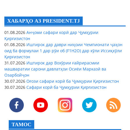
ХАБАРҲО АЗ PRESIDENT.TJ
01.08.2026
Анҷоми сафари корӣ дар Ҷумҳурии
Қирғизистон
01.08.2026
Иштирок дар даври ниҳоии Чемпионати ҷаҳон
оид ба формулаи 1 дар рӯи об (F1H2O) дар кӯли Иссиқкӯли
Қирғизистон
31.07.2026
Иштирок дар Вохӯрии ғайрирасмии
машваратии сарони давлатҳои Осиёи Марказӣ ва
Озарбойҷон
30.07.2026
Оғози сафари корӣ ба Ҷумҳурии Қирғизистон
30.07.2026
Сафари корӣ ба Ҷумҳурии Қирғизистон
ТАМОС