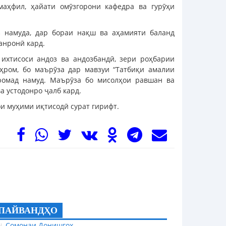
маҳфил, ҳайати омӯзгорони кафедра ва гурӯҳи
 намуда, дар бораи нақш ва аҳамияти баланд
анронӣ кард.
ихтисоси андоз ва андозбандӣ, зери роҳбарии
ҳром, бо маърӯза дар мавзуи “Татбиқи амалии
ромад намуд. Маърӯза бо мисолҳои равшан ва
а устодонро ҷалб кард.
и муҳими иқтисодӣ сурат гирифт.
ПАЙВАНДҲО
Сомонаи Донишгоҳ