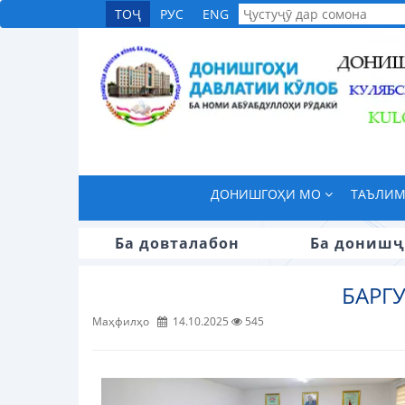
ТОҶ
РУС
ENG
ДОНИШГОҲИ МО
ТАЪЛИ
Ба довталабон
Ба донишҷ
БАРГ
Маҳфилҳо
14.10.2025
545