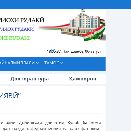
18:05:38
,
Панҷшанбе, 06-август
БАЙНАЛМИЛЛАЛӢ
ТАМОС
Докторантура
Ҳамкорон
ИЯВӢ”
қтисодии Донишгоҳи давлатии Кӯлоб ба номи
и дар назди кафедраи молия ва қарз фаъолият