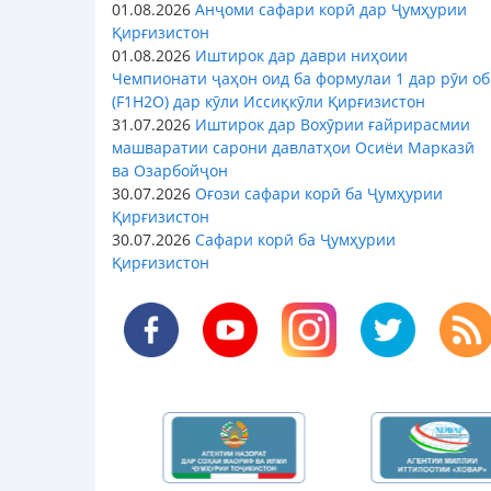
01.08.2026
Анҷоми сафари корӣ дар Ҷумҳурии
Қирғизистон
01.08.2026
Иштирок дар даври ниҳоии
Чемпионати ҷаҳон оид ба формулаи 1 дар рӯи об
(F1H2O) дар кӯли Иссиқкӯли Қирғизистон
31.07.2026
Иштирок дар Вохӯрии ғайрирасмии
машваратии сарони давлатҳои Осиёи Марказӣ
ва Озарбойҷон
30.07.2026
Оғози сафари корӣ ба Ҷумҳурии
Қирғизистон
30.07.2026
Сафари корӣ ба Ҷумҳурии
Қирғизистон