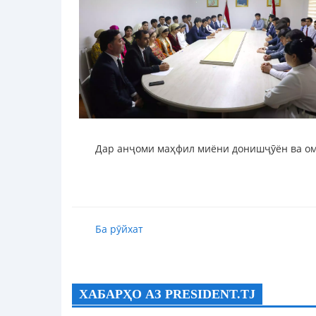
Дар анҷоми маҳфил миёни донишҷӯён ва омӯ
Ба рӯйхат
ХАБАРҲО АЗ PRESIDENT.TJ