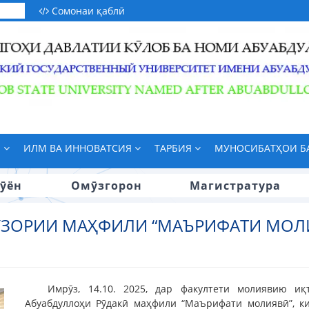
Сомонаи қаблӣ
М
ИЛМ ВА ИННОВАТСИЯ
ТАРБИЯ
МУНОСИБАТҲОИ 
ӯён
Омӯзгорон
Магистратура
УЗОРИИ МАҲФИЛИ “МАЪРИФАТИ МОЛ
Имрӯз, 14.10. 2025, дар факултети молиявию и
Абуабдуллоҳи Рӯдакӣ маҳфили “Маърифати молиявӣ”, к