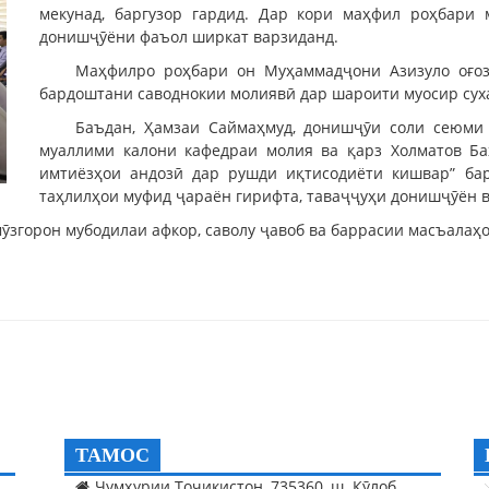
мекунад, баргузор гардид. Дар кори маҳфил роҳбари 
донишҷӯёни фаъол ширкат варзиданд.
Маҳфилро роҳбари он Муҳаммадҷони Азизуло оғоз
бардоштани саводнокии молиявӣ дар шароити муосир сух
Баъдан, Ҳамзаи Саймаҳмуд, донишҷӯи соли сеюми 
муаллими калони кафедраи молия ва қарз Холматов Ба
имтиёзҳои андозӣ дар рушди иқтисодиёти кишвар” ба
таҳлилҳои муфид ҷараён гирифта, таваҷҷуҳи донишҷӯён в
згорон мубодилаи афкор, саволу ҷавоб ва баррасии масъалаҳо
ТАМОС
Ҷумҳурии Тоҷикистон, 735360, ш. Кӯлоб,