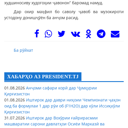
худшиносиву худогоҳии ҷавонон” баромад намуд.
Дар охир маҳфил бо саволу ҷавоб ва музокироти
устодону донишҷӯён ба анҷом расид.
Ба рӯйхат
ХАБАРҲО АЗ PRESIDENT.TJ
01.08.2026
Анҷоми сафари корӣ дар Ҷумҳурии
Қирғизистон
01.08.2026
Иштирок дар даври ниҳоии Чемпионати ҷаҳон
оид ба формулаи 1 дар рӯи об (F1H2O) дар кӯли Иссиқкӯли
Қирғизистон
31.07.2026
Иштирок дар Вохӯрии ғайрирасмии
машваратии сарони давлатҳои Осиёи Марказӣ ва