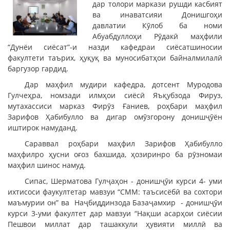
дар толори маркази рушди касбият
ва инаватсияи Донишгоҳи
давлатии Кӯлоб ба номи
Абуабдуллоҳи Рӯдакӣ маҳфили
“Дунёи сиёсат”-и назди кафедраи сиёсатшиносии
факултети таърих, ҳуқуқ ва муносибатҳои байналмилалӣ
баргузор гардид.
Дар маҳфил мудири кафедра, дотсент Муродова
Гулчеҳра, номзади илмҳои сиёсӣ Яъқубзода Фируз,
мутахассиси марказ Фирӯз Ғаниев, роҳбари маҳфил
Зарифов Ҳабибулло ва дигар омӯзгорону донишҷӯён
иштирок намуданд.
Сараввал роҳбари маҳфил Зарифов Ҳабибулло
маҳфилро ҳусни оғоз бахшида, ҳозиринро ба рӯзномаи
маҳфил шинос намуд.
Сипас, Шерматова Гулҷаҳон - донишҷӯи курси 4- уми
ихтисоси фаукултетар мавзуи “СММ: таъсисёбӣ ва сохтори
маъмурии он” ва Наҷбиддинзода Базаҷамхир - донишҷӯи
курси 3-уми факултет дар мавзуи “Нақши асарҳои сиёсии
Пешвои миллат дар ташаккули ҳувияти миллӣ ва