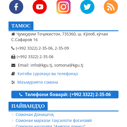
ТАМОС
Ҷумҳурии Тоҷикистон, 735360, ш. Кӯлоб, кӯчаи
С.Сафаров 16
(+992 3322) 2-35-06, 2-35-09
(+992 3322) 2-35-06
Email: info@kgu.tj, somona@kgu.tj
Китоби суроғаҳо ва телефонҳо
Маъмурияти сомона
Телефони боварӣ: (+992 3322) 2-35-06
ПАЙВАНДҲО
Сомонаи Донишгоҳ
Сомонаи маркази таҳсилоти фосилавӣ
Сомонаи нашрияи "Анвори дониш"