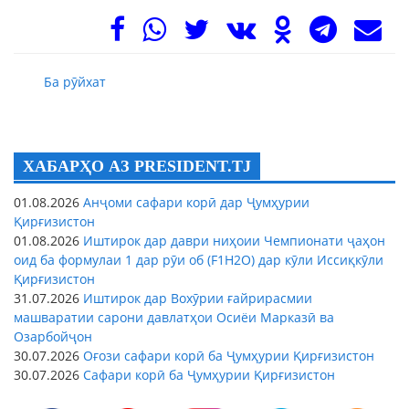
Ба рӯйхат
ХАБАРҲО АЗ PRESIDENT.TJ
01.08.2026
Анҷоми сафари корӣ дар Ҷумҳурии
Қирғизистон
01.08.2026
Иштирок дар даври ниҳоии Чемпионати ҷаҳон
оид ба формулаи 1 дар рӯи об (F1H2O) дар кӯли Иссиқкӯли
Қирғизистон
31.07.2026
Иштирок дар Вохӯрии ғайрирасмии
машваратии сарони давлатҳои Осиёи Марказӣ ва
Озарбойҷон
30.07.2026
Оғози сафари корӣ ба Ҷумҳурии Қирғизистон
30.07.2026
Сафари корӣ ба Ҷумҳурии Қирғизистон