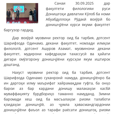
Санаи 30.09.2025 дар
факултети филологияи руси
Донишгоҳи давлатии Кӯлоб ба номи
Абуабдуллоҳи Рӯдакӣ вохӯрӣ бо
донишҷӯёни курси якуми факултет
баргузор гардид.
Дар вохӯрӣ муовини ректор оид ба тарбия, дотсент
Шарифзода Одинамо, декани факултет, номзади илмҳои
филологӣ, дотсент Ашуров Азамат, муовинони декани
факултет, мудирони кафедраҳои тахассусӣ ва ҳайати
дигари омӯзгорону донишҷӯёни курсҳои якум иштирок
доштанд.
Нахуст муовини ректор оид ба тарбия, дотсент
Шарифзода Одинамо суханронӣ намуда, донишҷӯёнро ба
ин даргоҳи илму маърифат хайрамақдам гуфта, ба онҳо
барои аз бар кардани донишу малакаҳои касбӣ
муваффақияту бурдбориҳо таманно намуданд. Зимни
баромади хеш оид ба масъалаҳои риояи талаботи
қоидаҳои донишҷӯӣ, аз ҷумла ҳавасмандгардонии
донишҷӯёни фаъол аз тарафи раёсати донишгоҳ, риояи