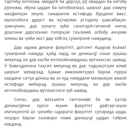
тартибу интизом, омодагӣ ба дарсҳо, рӯ овардан ба китобу
рӯзнома, обуна шудан ба китобхонаҳо, ширкат дар озмуну
маҳфилҳои зеҳнӣ, самаранок истифода бурдани вақт,
муносибати дуруст ва эҳтироми устодону ҳамсабақон,
ҳамчунин, дар ҳолати хуби санитарӣ-гигиенӣ нигоҳ
доштани дарсхонаю толорҳои таълимӣ, асбобу анҷоми
хониш ва ҷойи зист дар хобгоҳ суханронӣ намуданд.
Дар идома декани факултет, дотсент Ашуров Азамат
суханронӣ намуда, қайд кард, ки донишҷӯ саъю кушиш
мекунад, ки дар касби интихобнамудааш мутахассис шавад.
Ӯ бовиҷдонона таҳсил мекунад ва дар тадқиқотҳои илмӣ
ширкат меварзад. Ҳамаи имкониятҳоро барои пурра
кардани сатҳи дониш ва аз худ намудани малакаҳои амалӣ
истифода мебарад, кушиш мекунад, ки дар касби
интихобкардааш мутахассиси хуб шавад.
Сипас, дар вазъияти тантанавӣ ба як қатор
донишҷӯёни курси якуми факултет дафтарчаҳои
имтиҳонотӣ аз ҷониби садорати факултет супорида шуда,
онҳоро барои сазовори номи донишҷӯ шудан табрик
карданд.