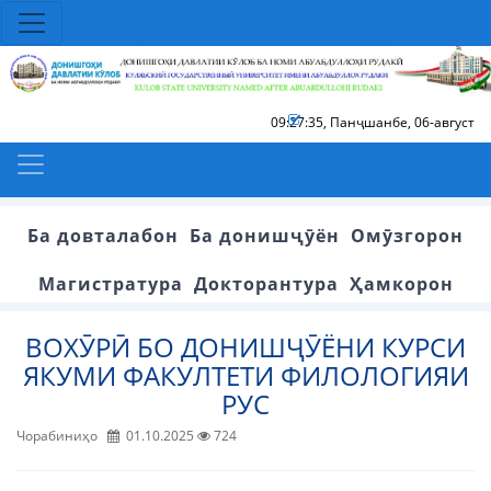
09:27:35
,
Панҷшанбе, 06-август
Ба довталабон
Ба донишҷӯён
Омӯзгорон
Магистратура
Докторантура
Ҳамкорон
ВОХӮРӢ БО ДОНИШҶӮЁНИ КУРСИ
ЯКУМИ ФАКУЛТЕТИ ФИЛОЛОГИЯИ
РУС
Чорабиниҳо
01.10.2025
724